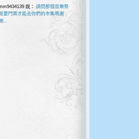
mm9434139
說：
請問那個音樂祭
是要門票才能去你們的市集嗎謝
謝...