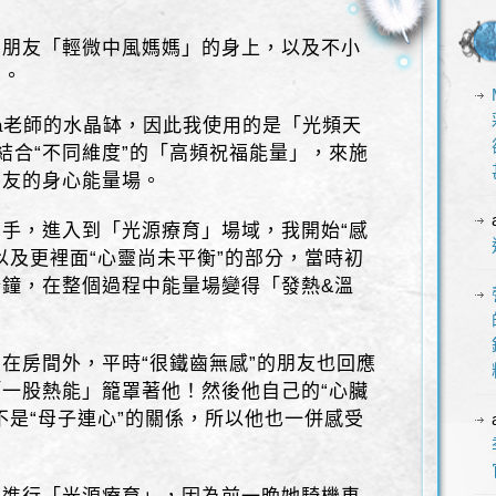
在朋友「輕微中風媽媽」的身上，以及不小
」。
ra老師的水晶缽，因此我使用的是「光頻天
結合“不同維度”的「高頻祝福能量」，來施
朋友的身心能量場。
手，進入到「光源療育」場域，我開始“感
以及更裡面“心靈尚未平衡”的部分，當時初
鐘，在整個過程中能量場變得「發熱&溫
在房間外，平時“很鐵齒無感”的朋友也回應
一股熱能」籠罩著他！然後他自己的“心臟
不是“母子連心”的關係，所以他也一併感受