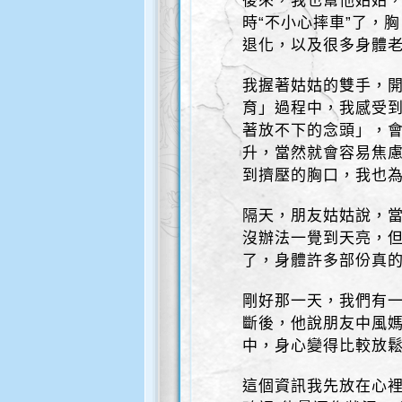
後來，我也幫他姑姑
時“不小心摔車”了，
退化，以及很多身體老
我握著姑姑的雙手，
育」過程中，我感受到
著放不下的念頭」，
升，當然就會容易焦
到擠壓的胸口，我也
隔天，朋友姑姑說，
沒辦法一覺到天亮，
了，身體許多部份真
剛好那一天，我們有
斷後，他說朋友中風
中，身心變得比較放
這個資訊我先放在心