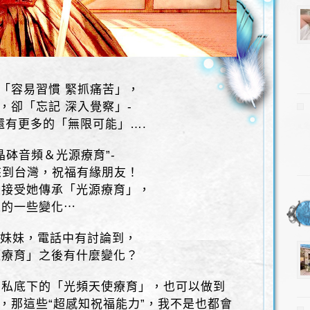
，「容易習慣 緊抓痛苦」，
，卻「忘記 深入覺察」-
還有更多的「無限可能」….
晶砵音頻＆光源療育”-
將來到台灣，祝福有緣朋友！
，接受她傳承「光源療育」，
來的一些變化⋯
a妹妹，電話中有討論到，
源療育」之後有什麼變化？
希私底下的「光頻天使療育」，也可以做到
”，那這些“超感知祝福能力”，我不是也都會