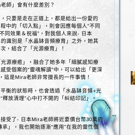
ra老師」會有什麼差別？
師，只要是走在正道上，都是給出一份愛的
程中的「切入點」，則會因應每個人“不同
不同效果＆祝福”，對我個人來說- 日本
簡單的識別是「水晶缽音頻療育」之外，她其
層次，結合了「光源療育」！
的「光源療癒」，融合了她多年「細膩感知療
感受個案的“靈魂解讀”中，可以給出「更深
，這是Mira老師非常擅長的一件事情！
平衡的狀態時，也會透過「水晶缽音頻+光
“釋放清理”心中打不開的「糾結印記」。
受了- 日本Mira老師將近要價台幣30萬的
傳承」，我也開始逐漸“應用”在我的靈性個