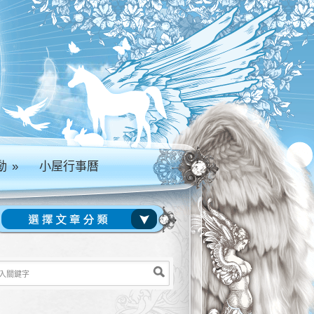
動
»
小屋行事曆