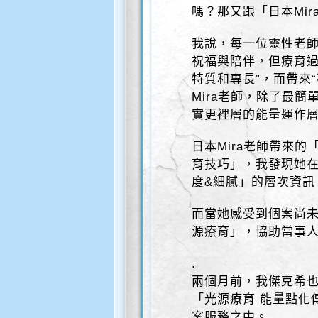
嗎？那又跟「日本Mi
我說，每一位靈性老
祝福與陪伴，但療育過
特質和專長”，而帶來“
Mira老師，除了最
實更裡層的能量運作
日本Mira老師帶來
育技巧」，我發現她在
度&細膩」的層次資訊
而當她感受到個案尚未
源療育」，協助當事人
.
兩個月前，我傑克希也接
「光源療育 能量點化
案服務之中。