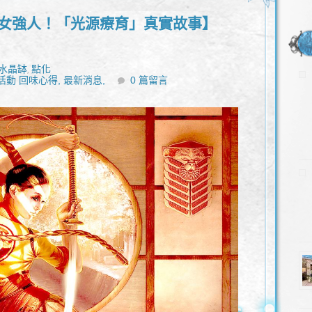
成女強人！「光源療育」真實故事】
水晶缽
點化
,
活動 回味心得,
最新消息,
0 篇留言