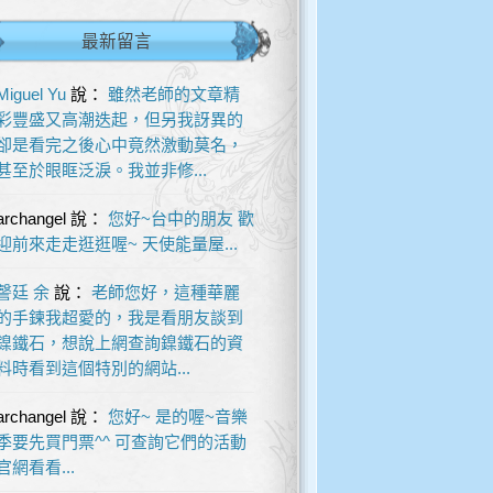
最新留言
Miguel Yu
說：
雖然老師的文章精
彩豐盛又高潮迭起，但另我訝異的
卻是看完之後心中竟然激動莫名，
甚至於眼眶泛淚。我並非修...
archangel
說：
您好~台中的朋友 歡
迎前來走走逛逛喔~ 天使能量屋...
謦廷 余
說：
老師您好，這種華麗
的手鍊我超愛的，我是看朋友談到
鎳鐵石，想說上網查詢鎳鐵石的資
料時看到這個特別的網站...
archangel
說：
您好~ 是的喔~音樂
季要先買門票^^ 可查詢它們的活動
官網看看...