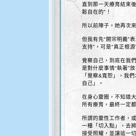
直到那一天療育結束後
鬆自在的”！
所以前陣子，她再次
但我有先“開宗明義”
支持”，可是“真正根
覺察自己，到底在我
是對什麼事情“執著”
「覺察&寬恕」，我們
自己」。
在身心靈圈，不知道
所有療育，最終一定
所謂的靈性工作者，
一種「切入點」，去
接受照耀，並讓這一切