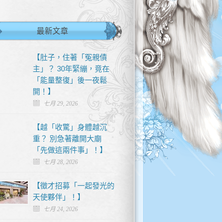
最新文章
【肚子，住著「冤親債
主」？ 30年緊繃，竟在
「能量整復」後一夜鬆
開！】
七月 29, 2026
【越「收驚」身體越沉
重？ 別急著離開大廟
「先做這兩件事」！】
七月 28, 2026
【徵才招募「一起發光的
天使夥伴」！】
七月 24, 2026