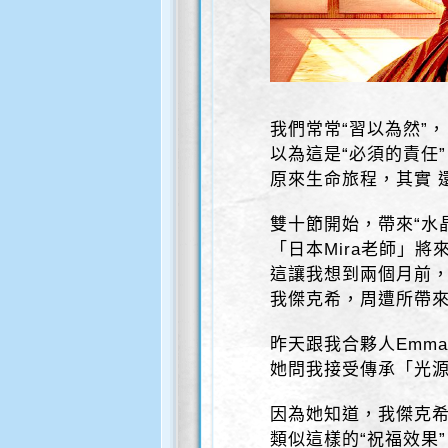
我們常常“習以為然”
以為這是“必須的責任”
原來生命旅程，其實 
雙十節開始，帶來“水
「日本Mira老師」
這讓我想到兩個月前
我傑克希，周遭所帶
昨天跟我合夥人Emm
她問我接受傳承「光
因為她知道，我傑克
類似這樣的“祝福效果