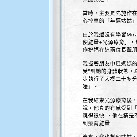
當時，主要是先施作
心摔車的「年邁姑姑
由於我還沒有學習Mi
使能量+光源療育」，
作祝福在這兩位長輩
我握著朋友中風媽媽的
受”到她的身體狀態，
步執行了大概二十多分
暖」。
在我結束光源療育後，
說，他真的有感受到「
跳得很快”，他在猜是
到療育能量⋯