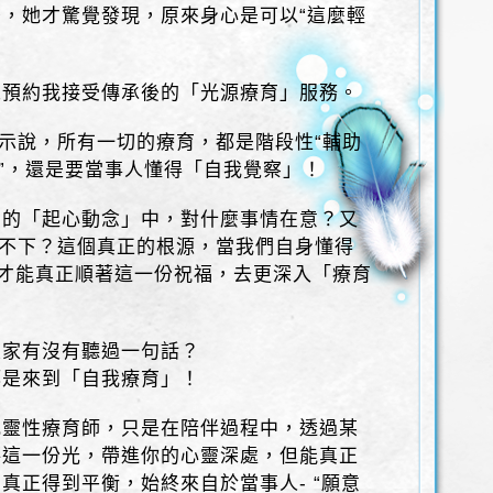
，她才驚覺發現，原來身心是可以“這麼輕
來預約我接受傳承後的「光源療育」服務。
表示說，所有一切的療育，都是階段性“輔助
源”，還是要當事人懂得「自我覺察」！
們的「起心動念」中，對什麼事情在意？又
放不下？這個真正的根源，當我們自身懂得
才能真正順著這一份祝福，去更深入「療育
大家有沒有聽過一句話？
都是來到「自我療育」！
或靈性療育師，只是在陪伴過程中，透過某
將這一份光，帶進你的心靈深處，但能真正
真正得到平衡，始終來自於當事人- “願意