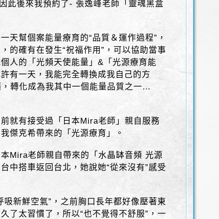
，因此後來我預約了- 張逸峰老師「靈魂黑盒
一天幫個案能量療育的“品質＆運作過程”，
，的確有在發生“祝福作用”，可以協助當事
個人的「光頻天使能量」&「光源療育能
或許有一天，我能完全轉換成我自己的方
精髓，轉化成為我其中一個能量品質之一…
前就有接受過「日本Mira老師」親自服務
約我傑克希帶來的「光源療育」。
本Mira老師親自帶來的「水晶缽音頻 光源
台中搭車返回台北，她說她“從來沒有”感受
呼吸新鮮空氣”，之前胸口長年都好像壓著東
久了太習慣了，所以“也不覺得不舒服”，一