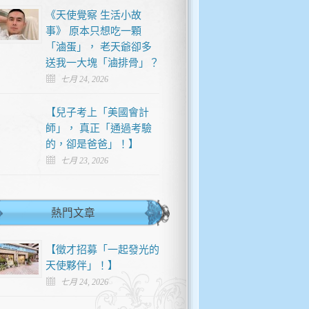
《天使覺察 生活小故
事》 原本只想吃一顆
「滷蛋」， 老天爺卻多
送我一大塊「滷排骨」？
七月 24, 2026
【兒子考上「美國會計
師」， 真正「通過考驗
的，卻是爸爸」！】
七月 23, 2026
熱門文章
【徵才招募「一起發光的
天使夥伴」！】
七月 24, 2026