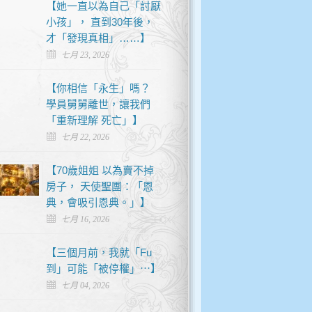
【她一直以為自己「討厭
小孩」， 直到30年後，
才「發現真相」……】
七月 23, 2026
【你相信「永生」嗎？
學員舅舅離世，讓我們
「重新理解 死亡」】
七月 22, 2026
【70歲姐姐 以為賣不掉
房子， 天使聖團：「恩
典，會吸引恩典。」】
七月 16, 2026
【三個月前，我就「Fu
到」可能「被停權」⋯】
七月 04, 2026