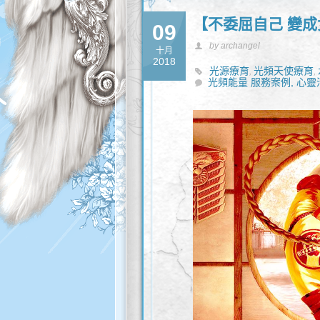
【不委屈自己 變
09
by archangel
十月
2018
光源療育
光頻天使療育
,
,
光頻能量 服務案例,
心靈