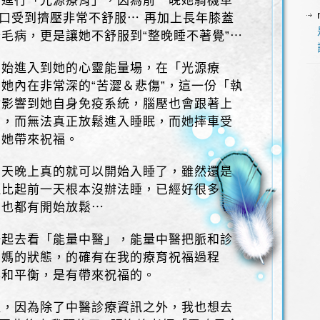
，進行「光源療育」，因為前一晚她騎機車
胸口受到擠壓非常不舒服⋯ 再加上長年膝蓋
毛病，更是讓她不舒服到“整晚睡不著覺”⋯
開始進入到她的心靈能量場，在「光源療
她內在非常深的“苦澀＆悲傷”，這一份「執
會影響到她自身免疫系統，腦壓也會跟著上
慮，而無法真正放鬆進入睡眠，而她摔車受
為她帶來祝福。
當天晚上真的就可以開始入睡了，雖然還是
但比起前一天根本沒辦法睡，已經好很多
的也都有開始放鬆⋯
一起去看「能量中醫」，能量中醫把脈和診
媽媽的狀態，的確有在我的療育祝福過程
鬆和平衡，是有帶來祝福的。
裡，因為除了中醫診療資訊之外，我也想去