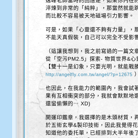
逸峰老師當時的回應是，如果你內在
淬煉到非常的「純粹」，那當然就能
而比較不容易被天地磁場引力影響。
可是，如果「心靈還不夠有力量」，
不能天真假裝，自己可以完全不受影
（這讓我想到，我之前寫過的一篇文
從「空污PM2.5」探索- 物質世界&
【雙十一是幻象，只要光明，就能戰勝p
http://angelfly.com.tw/angel/?p=12675
也因此，在我能力的範圍內，我會試
果有互相衝突的部分，我就會默默地選
還蠻偷懶的⋯ XD)
開運印鑑章，我選擇的是木頭材質，
於五術玄學&製印技術，因此我覺得
知道他的委托單，已經排到大半年後了