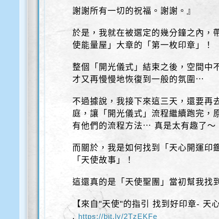
謝謝所有一切的祝福。謝謝。』
於是，我就在被選定的幾分鐘之內，
使能量屋」大章的「第一枚印章」！
整個「開光儀式」結束之後，空間中
才又再慢慢地恢復到一般的氛圍⋯
不過據說，我接下來這三天，還要再
庭，讓「開光儀式」流程繼續跑完，
有他們的流程方法⋯ 真是太有趣了～
而關於，我是如何找到「天心開運印
「天使故事」！
這還真的是「天使聖團」當初幫我找
【來自"天使"的指引 找到好印章- 天
.
https://bit.ly/2TzEKFe