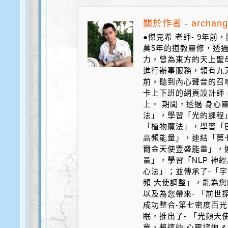
關於作者 - archang
●傑克希 老師- 9年
莫5年的道教靈修，透
力，曾為東方的天上聖
進行辦事服務，領有九天
前，聽到內心聲音的召
卡上下班的網頁設計師
上。 期間，透過 身心
法」，學習「光的課程
「植物魔法」，學習「
高頻能量」，連結「第
爾金天使豐盛能量」，
量」，學習「NLP 神
心法」；並傳承了-「宇
頻 大使調整」，能為您
以及為您帶來- 「前世探
成功整合-第七密度百光 
眠，推出了- 「光頻天
冀，將這些 心靈諮詢 &