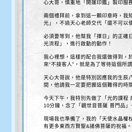
心大哥，慎重地「開運印鑑」製印服
兩個禮拜前，拿到這一顆印章時，我
光」，不過天心老師交代「還不可以
必須要等到，他幫我「擇日」的正確
光流程」，進行啟動的動作！
我心裡想，這樣的配合我還做得到，
來“不接客人”，就是為了等待這個所
天心大哥說，他是特別因應我的生辰
間，他請我一定要把握這個難得的時
今天下午，我特別先做了「光的課程 
10分鐘，念了「觀世音菩薩 普門品」
現場我也準備了，我的「天使水晶權
有更多東西方賢聖&諸佛菩薩的祝福