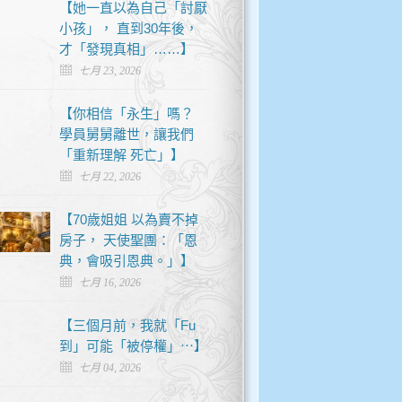
【她一直以為自己「討厭
小孩」， 直到30年後，
才「發現真相」……】
七月 23, 2026
【你相信「永生」嗎？
學員舅舅離世，讓我們
「重新理解 死亡」】
七月 22, 2026
【70歲姐姐 以為賣不掉
房子， 天使聖團：「恩
典，會吸引恩典。」】
七月 16, 2026
【三個月前，我就「Fu
到」可能「被停權」⋯】
七月 04, 2026