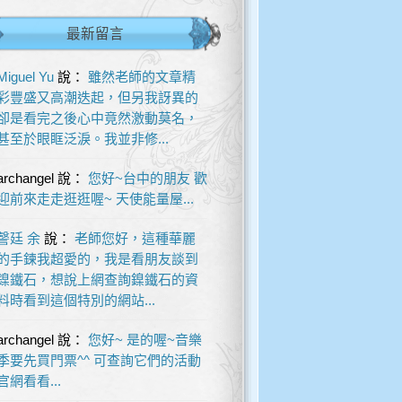
最新留言
Miguel Yu
說：
雖然老師的文章精
彩豐盛又高潮迭起，但另我訝異的
卻是看完之後心中竟然激動莫名，
甚至於眼眶泛淚。我並非修...
archangel
說：
您好~台中的朋友 歡
迎前來走走逛逛喔~ 天使能量屋...
謦廷 余
說：
老師您好，這種華麗
的手鍊我超愛的，我是看朋友談到
鎳鐵石，想說上網查詢鎳鐵石的資
料時看到這個特別的網站...
archangel
說：
您好~ 是的喔~音樂
季要先買門票^^ 可查詢它們的活動
官網看看...