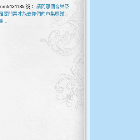
mm9434139
說：
請問那個音樂祭
是要門票才能去你們的市集嗎謝
謝...