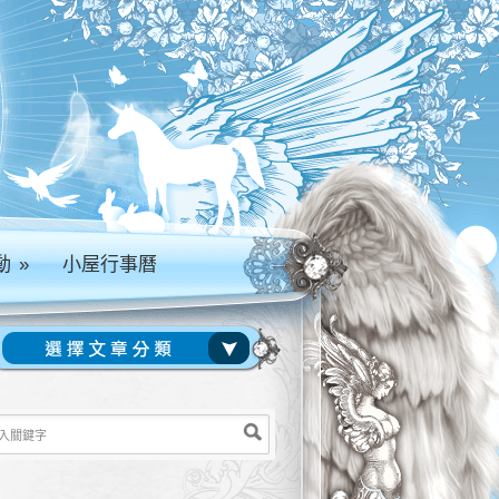
動
»
小屋行事曆