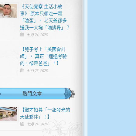
《天使覺察 生活小故
事》 原本只想吃一顆
「滷蛋」， 老天爺卻多
送我一大塊「滷排骨」？
七月 24, 2026
【兒子考上「美國會計
師」， 真正「通過考驗
的，卻是爸爸」！】
七月 23, 2026
熱門文章
【徵才招募「一起發光的
天使夥伴」！】
七月 24, 2026