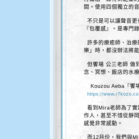
間。使用四個獨立的
不只是可以讓聲音更
『包覆感』。是專門
許多的療癒師、治療
樂」時，都沒辦法將
但饗場 公三老師 做
念、冥想、飯店的水
Kouzou Aeba『
https://www.r7kozo.c
看到Mira老師為了
作人，甚至不惜從靜
感覺非常感動。
而12月份，我們與Mi