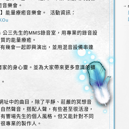
癒音樂會。
】能量療癒音樂會。 活動資訊：
8KOu
場 公三先生的MMS錄音室，用專業的錄音設
音質的能量療癒。
也有幾會一起即興演出，並用混音設備串連
育家的身心靈。並為大家帶來更多意識的擴
。
質。
網址中的曲目，除了平靜、莊嚴的冥想音
大自然聲音，搭配人聲，有些甚至很活潑，
很有響場先生的個人風格。但又能針對不同
是很專業的製作人。