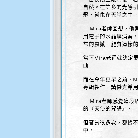
自然。在許多的光導
飛，就像在天堂之中
Mira老師回想，他
用電子的水晶缽演奏。
常的震撼，能有這樣
當下Mira老師就決
曲。
而在今年更早之前，M
專輯製作，請傑克希用
Mira老師感覺這段
的『天使的咒語』
但嘗試很多次，都找不
中。