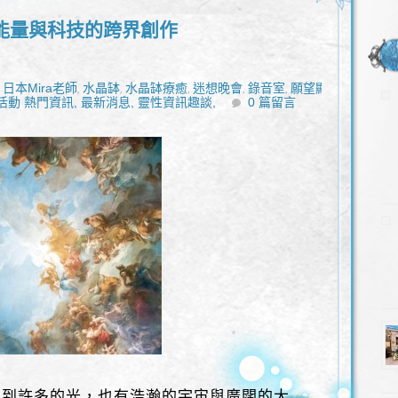
能量與科技的跨界創作
日本Mira老師
水晶缽
水晶缽療癒
迷想晚會
錄音室
願望顯
,
,
,
,
,
,
活動 熱門資訊,
最新消息,
靈性資訊趣談,
0 篇留言
看到許多的光，也有浩瀚的宇宙與廣闊的大