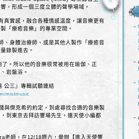
音響，形成一個三度立體的聲學場域。
有真實感，融合各種情感溫度，讓音樂更有
錄製「療癒音樂」的專業空間。
師、身體治療師、或是其他人製作「療癒音
能量錄製進去。
到了。所以他的音樂很常被用在瑜伽、正
療、岩盤浴。
饗場 公三』專輯試聽連結
om/mistmusic
實踐與傑克希的約定，到處尋找合適的音樂製
岡，到東京去拜訪響場先生，連天使小編都
ra老師，在12/18週六，舉辦【進入天使響