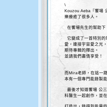
\
Kouzou Aeba
樂療癒了很多人。
在饗場先生的幫助下
它變成了一首特別的
愛，連接宇宙愛之光，
期待專輯的釋出。
並請我們盡情享受！
.
而Mira老師，在這
本有一個專門能錄製
最後才知道饗場 公三
科醫生一起創作，並
打造出，錄得到能量的"Mis