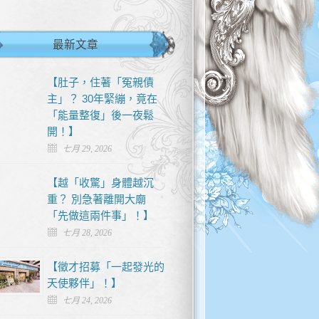
最新文章
【肚子，住著「冤親債
主」？ 30年緊繃，竟在
「能量整復」後一夜鬆
開！】
七月 29, 2026
【越「收驚」身體越沉
重？ 別急著離開大廟
「先做這兩件事」！】
七月 28, 2026
【徵才招募「一起發光的
天使夥伴」！】
七月 24, 2026