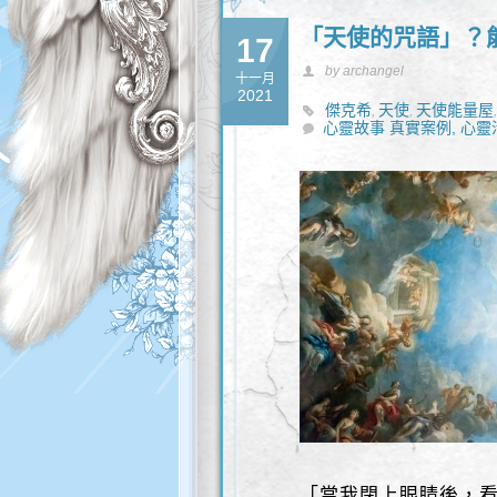
「天使的咒語」？
17
by archangel
十一月
2021
傑克希
天使
天使能量屋
,
,
心靈故事 真實案例,
化
饗場公三
心靈
,
「當我閉上眼睛後，