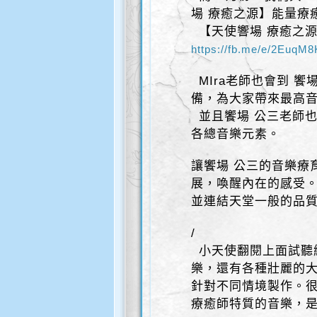
場 療癒之源】能量療
【天使響場 療癒之源
https://fb.me/e/2EuqM
MIra老師也會到 饗
備，為大家帶來最高
並且饗場 公三老師
各總音樂元素。
讓饗場 公三的音樂療
展，喚醒內在的感受
並連結天堂一般的品
/
小天使翻閱上面試聽
樂，還有各種壯麗的
針對不同情境製作。
療癒師特質的音樂，