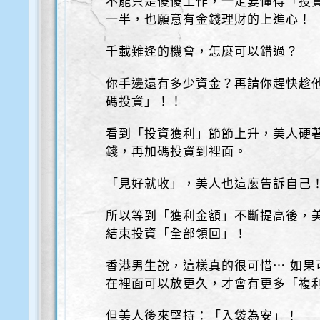
不能只是傻傻工作，一定要懂得「投
一半，也願意有金錢理財的上進心！
千載難逢的機會，怎麼可以錯過？
你手邊還有多少資金？再請你趕快趁
碼投資」！！
看到「投資獲利」節節上升，美人硬
錢，再加碼投資到裡面。
「見好就收」，美人也這麼告訴自己
所以等到「獲利金額」不斷提高後，
結束投資「全部領回」！
香港男生說，這樣真的很可惜⋯ 如果
在裡面可以放更久，才會有更多「複
但美人後來堅持：「入袋為安」！