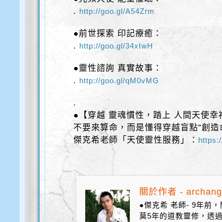
.
http://goo.gl/A54Zrm
●前世探索 印記療癒：
.
http://goo.gl/34xIwH
●靈性諮詢 真實故事：
.
http://goo.gl/qM0vMG
.
●【穿越 靈魂慣性，踏上 人間天使幸
不要來算命，而是懂得穿越盲點“創造
傑克希老師「天使靈性服務」：
https:
關於作者 - archang
●傑克希 老師- 9年
莫5年的道教靈修，透