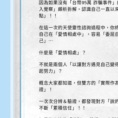
因為如果沒有「台幣95萬 詐騙事件
入覺察」頗析拆解，認識自己一直以
點」！！
在這一次的天使靈性諮詢過程中，你
自己在「愛情相處中」，容易「委屈
己」⋯
什麼是「愛情相處」？
不就是兩個人「以讓對方遇見自己變
起努力」？
概念大家都知道，但雙方的「實際作
證」！
一次次分辨＆驗證，都發現對方「說
不斷「累積信任」！！