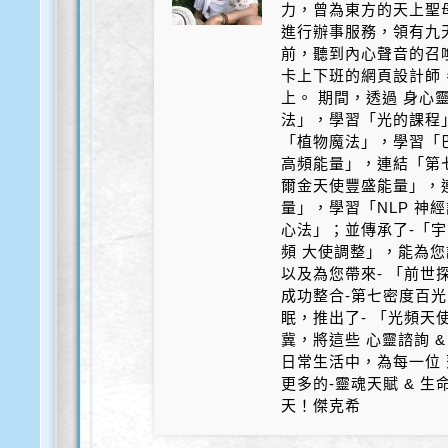
力，曾為東方的天上聖
進行辦事服務，領有九天
前，聽到內心聲音的召
卡上下班的網頁設計師
上。 期間，透過 身心
法」，學習「光的課程
「植物魔法」，學習「
高頻能量」，連結「第
爾金天使豐盛能量」，
量」，學習「NLP 神
心法」；並傳承了-「宇
頻 大使調整」，能為您
以及為您帶來- 「前世探
成功整合-第七密度百光 
眠，推出了- 「光頻天
冀，將這些 心靈諮詢 &
日常生活中，為每一位 
更多的-靈魂天賦 & 
天！傑克希