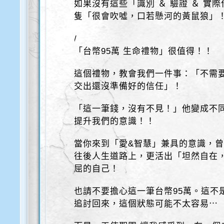
如果沒有這些「識別 ＆ 驗證 ＆ 實
隻「很會吹噓，口若懸河的黃鼠狼」
/
「台幣95萬 生命禮物」很值得！！
這個禮物，教會我們一件事：「不需
交出還沒準備好的信任」！
「這一筆錢，沒有不見！」他變成不
提升我們的意識！！
當你來到「愛&智慧」兼具的意識，
往後人生道路上，更活出「坦然自在
屈的自己！
也請不要擔心這一筆台幣95萬。這不
追討回來，這個狀態可能不太容易⋯