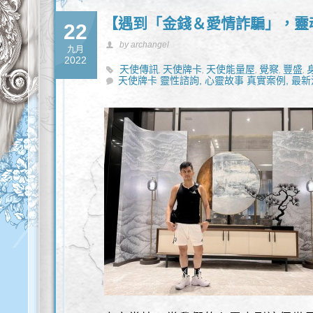
【遇到「金錢＆愛情詐騙」，靈
22
by archangel
九月
2022
天使傳訊
天使牌卡
天使能量屋
覺察
豐盛
,
,
,
,
,
天使牌卡 靈性諮詢,
心靈故事 真實案例,
最新