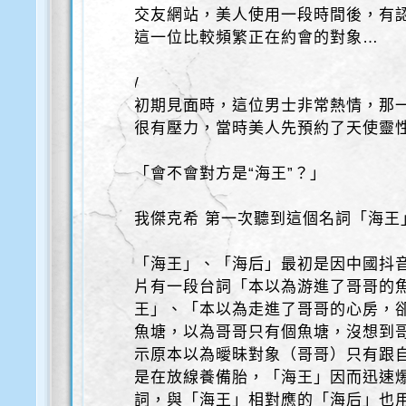
交友網站，美人使用一段時間後，有
這一位比較頻繁正在約會的對象…
/
初期見面時，這位男士非常熱情，那
很有壓力，當時美人先預約了天使靈
「會不會對方是“海王”？」
我傑克希 第一次聽到這個名詞「海王
「海王」、「海后」最初是因中國抖
片有一段台詞「本以為游進了哥哥的
王」、「本以為走進了哥哥的心房，
魚塘，以為哥哥只有個魚塘，沒想到
示原本以為曖昧對象（哥哥）只有跟
是在放線養備胎，「海王」因而迅速
詞，與「海王」相對應的「海后」也