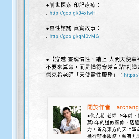
●前世探索 印記療癒：
.
http://goo.gl/34xIwH
●靈性諮詢 真實故事：
.
http://goo.gl/qM0vMG
.
●【穿越 靈魂慣性，踏上 人間天使幸
不要來算命，而是懂得穿越盲點“創造
傑克希老師「天使靈性服務」：
https:/
關於作者 - archang
●傑克希 老師- 9年
莫5年的道教靈修，透
力，曾為東方的天上聖
進行辦事服務，領有九天