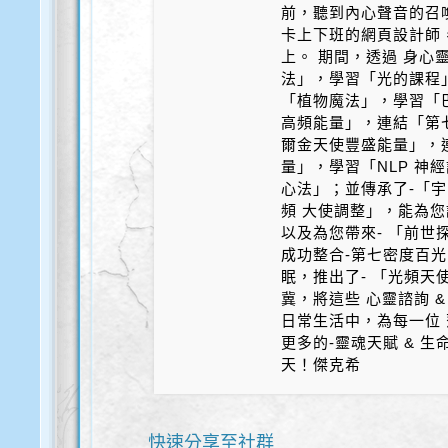
前，聽到內心聲音的召
卡上下班的網頁設計師
上。 期間，透過 身心
法」，學習「光的課程
「植物魔法」，學習「
高頻能量」，連結「第
爾金天使豐盛能量」，
量」，學習「NLP 神
心法」；並傳承了-「宇
頻 大使調整」，能為您
以及為您帶來- 「前世探
成功整合-第七密度百光 
眠，推出了- 「光頻天
冀，將這些 心靈諮詢 &
日常生活中，為每一位 
更多的-靈魂天賦 & 
天！傑克希
快速分享至社群