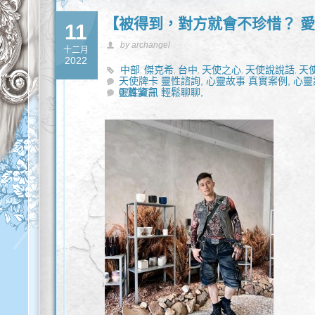
【被得到，對方就會不珍惜？ 
11
by archangel
十二月
2022
中部
傑克希
台中
天使之心
天使說說話
天
,
,
,
,
,
天使牌卡 靈性諮詢,
通靈
靈性諮商
靈性諮詢
心靈故事 真實案例,
心靈
,
,
靈性資訊 輕鬆聊聊,
0 篇留言