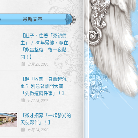
最新文章
【肚子，住著「冤親債
主」？ 30年緊繃，竟在
「能量整復」後一夜鬆
開！】
七月 29, 2026
【越「收驚」身體越沉
重？ 別急著離開大廟
「先做這兩件事」！】
七月 28, 2026
【徵才招募「一起發光的
天使夥伴」！】
七月 24, 2026