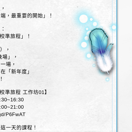
程，
初端，最重要的開始」！
入：
典校準旅程」！
日），
晚場」，
中一場，
己在「新年度」
！
典校準旅程 工作坊01】
30~16:30
00~21:00
gd/P6FwAT
待這一天的課程！