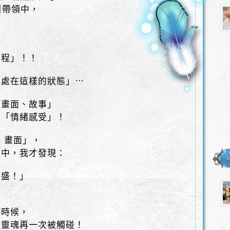
引帶領中，
旅程」！！
正處在這樣的狀態」⋯
「畫面、故事」
生「情緒感受」！
 畫面」，
讀中，我才發現：
豐盛！」
，
的時候，
的靈魂再一次被觸碰！