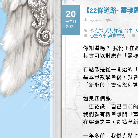
【22條道路- 靈
20
by archangel
十二月
2023
傑克希
光的課程
台中
,
,
,
心靈故事 真實案例,
靈性諮商
靈性諮詢
,
你知道嗎？ 我們正在
其實可以對應在「靈魂
有點像是從一開始的
基本算數學會後，就會
「新階段」靈魂旅程
如果我們能-
「更認識，自己目前
我們就有機會離開「
在突破之中，創造全
一年多前，我傑克希 