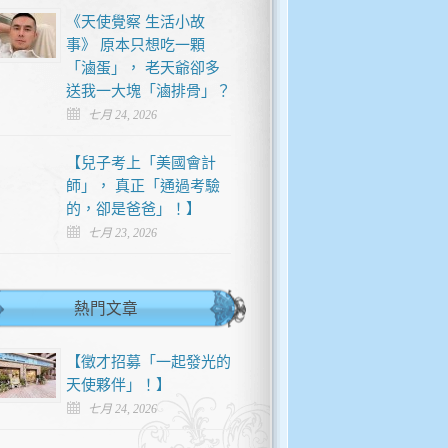
《天使覺察 生活小故
事》 原本只想吃一顆
「滷蛋」， 老天爺卻多
送我一大塊「滷排骨」？
七月 24, 2026
【兒子考上「美國會計
師」， 真正「通過考驗
的，卻是爸爸」！】
七月 23, 2026
熱門文章
【徵才招募「一起發光的
天使夥伴」！】
七月 24, 2026