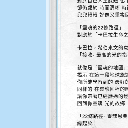
對於自己人生課題 也
卻仍處於 時而清晰 
兜兜轉轉 好像又重複
「靈魂的22條路徑」
對應於「卡巴拉生命之
卡巴拉，希伯來文的
「接收- 最高的光的
就像是「靈魂的地圖
揭示 在這一段地球旅
你所能學習到的 最好
同樣的 在靈魂回程的
讓你帶著已經歷過的
回到你靈魂 光的故鄉
「22條路徑- 靈魂恩
緣起於-