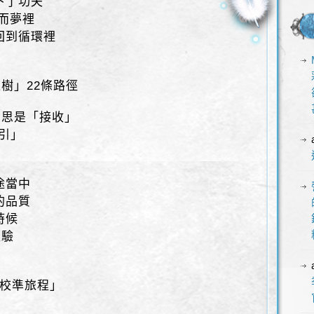
下了功夫
時而夢裡
回到循環裡
樹」22條路徑
意思是「接收」
指引」
」
途當中
的品質
時候
經驗
典校準旅程」