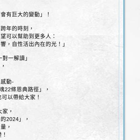
都會有巨大的變動」！
將跨年的時刻，
希望可以幫助到更多人：
影響，自性活出內在的光！」
一對一解讀」
人，
，
感動-
魂22條恩典路徑」，
，也可以帶給大家！
大家，
2024」，
力量，
變！