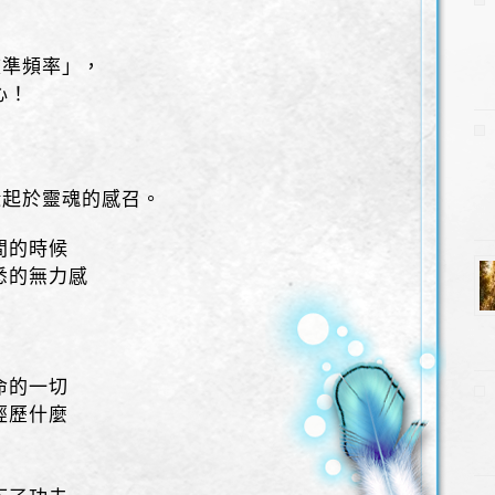
，
校準頻率」，
心！
緣起於靈魂的感召。
間的時候
悉的無力感
命的一切
經歷什麼