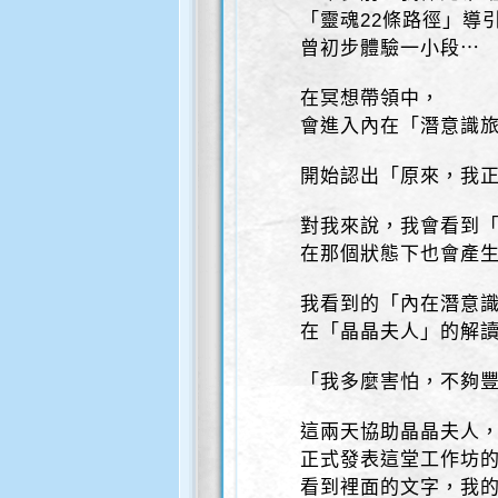
「靈魂22條路徑」導
曾初步體驗一小段⋯
在冥想帶領中，
會進入內在「潛意識
開始認出「原來，我
對我來說，我會看到
在那個狀態下也會產
我看到的「內在潛意識
在「晶晶夫人」的解
「我多麼害怕，不夠
這兩天協助晶晶夫人
正式發表這堂工作坊
看到裡面的文字，我