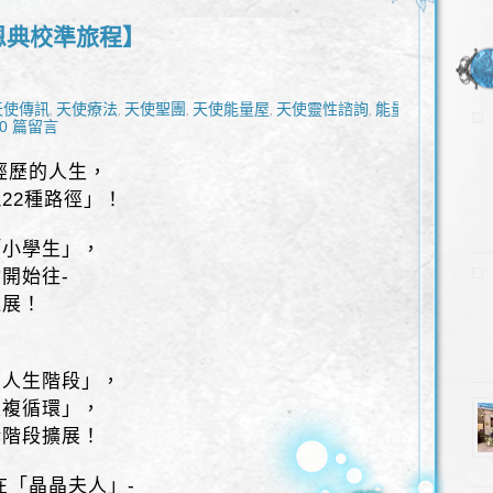
魂恩典校準旅程】
天使傳訊
天使療法
天使聖團
天使能量屋
天使靈性諮詢
能量
,
,
,
,
,
,
0 篇留言
經歷的人生，
22種路徑」！
「小學生」，
開始往-
進展！
的人生階段」，
重複循環」，
新階段擴展！
在「晶晶夫人」-