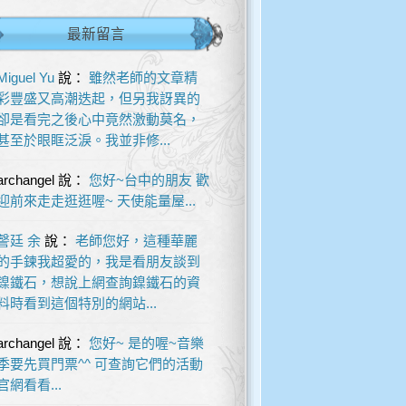
最新留言
Miguel Yu
說：
雖然老師的文章精
彩豐盛又高潮迭起，但另我訝異的
卻是看完之後心中竟然激動莫名，
甚至於眼眶泛淚。我並非修...
archangel
說：
您好~台中的朋友 歡
迎前來走走逛逛喔~ 天使能量屋...
謦廷 余
說：
老師您好，這種華麗
的手鍊我超愛的，我是看朋友談到
鎳鐵石，想說上網查詢鎳鐵石的資
料時看到這個特別的網站...
archangel
說：
您好~ 是的喔~音樂
季要先買門票^^ 可查詢它們的活動
官網看看...