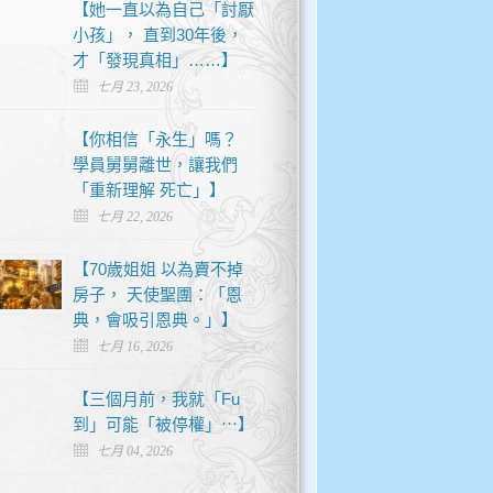
【她一直以為自己「討厭
小孩」， 直到30年後，
才「發現真相」……】
七月 23, 2026
【你相信「永生」嗎？
學員舅舅離世，讓我們
「重新理解 死亡」】
七月 22, 2026
【70歲姐姐 以為賣不掉
房子， 天使聖團：「恩
典，會吸引恩典。」】
七月 16, 2026
【三個月前，我就「Fu
到」可能「被停權」⋯】
七月 04, 2026