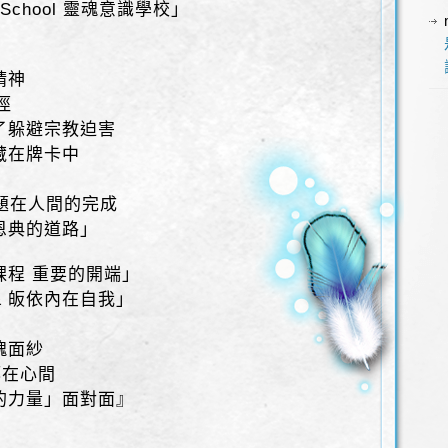
e School 靈魂意識學校」
精神
徑
了躲避宗教迫害
藏在牌卡中
課題在人間的完成
恩典的道路」
課程 重要的開端」
& 皈依內在自我」
魂面紗
都在心間
的力量」面對面』