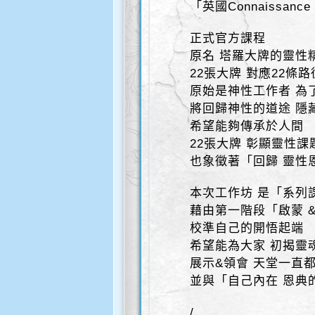
「英國Connaissanc
正式官方課程
原名 塔羅大牌的靈性
22張大牌 對應22條路
原始是神性工作者 為
將回歸神性的道途 隱
希望能夠傳承於人間
22張大牌 彰顯靈性
也象徵著「回歸 靈性
本次工作坊 是「系列
藉由第一階段「啟蒙 
校準自己的開悟起端
希望能為大家 初揭靈
展示&領會 天堂一直
並與「自己內在 恩典
/