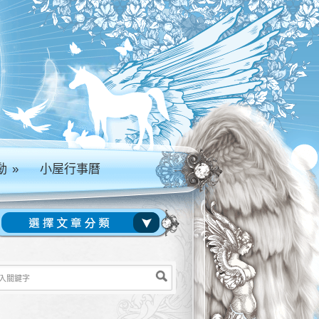
動
»
小屋行事曆