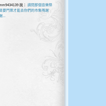
mm9434139
說：
請問那個音樂祭
是要門票才能去你們的市集嗎謝
謝...