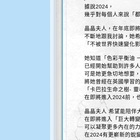
據說2024，
幾乎對每個人來說「
晶晶夫人，在年底即
不斷地跟我討論，她
「不被世界快速變化
她知道「色彩平衡油 
已經開始幫助到許多
可是她更急切地想要
將她曾經在英國學習的
「卡巴拉生命之樹- 靈
在即將進入2024前
晶晶夫人 希望能陪伴
在即將進入「巨大轉變的
可以凝聚更多內在的
在2024有更嶄新的蛻