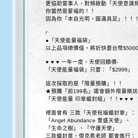
更協助當事人，對頻啟動「天使意識
你當然是蒙福的！！
因為你「本自光明，圓滿具足」！！
/
●「天使能量福袋」
以上品項總價值，將近快要台幣$500
♥ ♥ ♥ 一年一度，天使回饋價-
「天使能量福袋」只要：「$2999」
這次採取的是「限量預購」！！
★預購「前199名」還會額外限量贈
「天使能量 印章蠟封組」！！♥ ♥ ♥
裡面會有 三款「天使祝福蠟封章」：
「Angel Abundance 豐盛天使」、
「生命之樹」、「守護天使」
三款蠟封章，傑克希老師 都會進行：