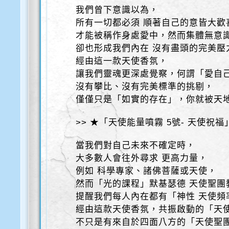
我們曾下意識以為，
所有一切都必須 順著自己的意皆大歡
才能被稱作身處愛中，然而集體無意
卻也形成我們內在 沒有盡頭的完美壓
經由這一款天使香氛，
讓我們靈魂更深處覺察，何謂「愛自
沒有攀比、沒有完美標準的挑剔，
僅僅只是「如實的存在」，你就被天
>> ★「天使能量噴霧 5號- 天使祝福
當我們對自己未來不確定時，
大多數人會往外尋求 更高力量，
例如 科學專家、諸佛菩薩或天使，
然而「光的課程」默基瑟德 天使聖團
提醒我們每人內在都有「神性 天使頻
經由這款天使香氛，共振啟動的「天
不只是有來自於四面八方的「天使聖