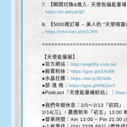
7. 【瞬間切換&進入- 天使祝福能量
.
https://is.gd/cqr0j7
8. 【5000萬訂單 – 美人的 “天使噴
.
https://shorturl.at/kGJR5
===========================
【天使能量屋】
●官方網站：
http://angelfly.com.tw/
●臉書粉絲：
https://goo.gl/jSXs68
●水晶社團：
https://bit.ly/3Cla9ii
●部 落 格：
https://goo.gl/HNZev0
●Podcast『天使能量補給站』：
https
♥我們年假休息：2/5～2/13「初四」
2/14(三) ，農曆新年「初五」13:00
●營業時間：Am 13:00 ~ Pm 21:30
●小屋電話：(04) 2328-5671 (靈性