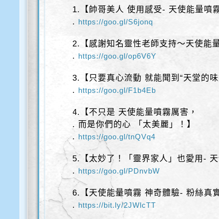
1.【帥哥美人 使用感受- 天使能量噴
.
https://goo.gl/S6jonq
2.【感謝知名靈性老師支持～天使能
.
https://goo.gl/op6V6Y
3.【只要真心流動 就能聞到“天堂的味
.
https://goo.gl/F1b4Eb
4.【不只是 天使能量噴霧厲害，
. 而是你們的心 「太美麗」！】
.
https://goo.gl/tnQVq4
5.【太妙了！「靈界家人」也愛用- 
.
https://goo.gl/PDnvbW
6.【天使能量噴霧 神奇體驗- 粉絲真
.
https://bit.ly/2JWlcTT