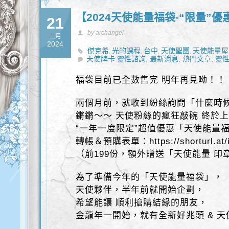
【2024天使能量福袋-“限量”
21
by archangel
二月
2024
傑克希
光的課程
台中
天使聖團
天使能量屋
,
,
,
,
天使牌卡 靈性諮詢,
最新消息,
熱門文章,
靈性
福袋目前已全數售完 明年再見呦！！
兩個月前，就收到紛絲詢問「什麼時
鏘鏘～～ 天使粉絲的瘋狂敲碗 終於
“一年一度限定”超值優惠「天使能量
轉帳＆預購表單：https://shorturl.at/
（前199份，額外贈送「天使能量 印
為了準備今年的「天使能量福袋」，
天使夥伴，半年前就開始企劃，
希望能讓 順利搶購結緣的朋友，
金龍年一開始，就有全新好兆頭 & 天