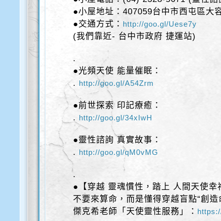
●小屋地址：407059台中市西屯區大容
●交通方式：
http://goo.gl/Uese7y
(我們靠近- 台中市政府 捷運站)
.
●光頻天使 能量催眠：
.
http://goo.gl/A54Zrm
●前世探索 印記療癒：
.
http://goo.gl/34xIwH
●靈性諮詢 真實故事：
.
http://goo.gl/qM0vMG
.
●【穿越 靈魂慣性，踏上 人間天使幸
不要來算命，而是懂得穿越盲點“創造
傑克希老師「天使靈性服務」：
https: