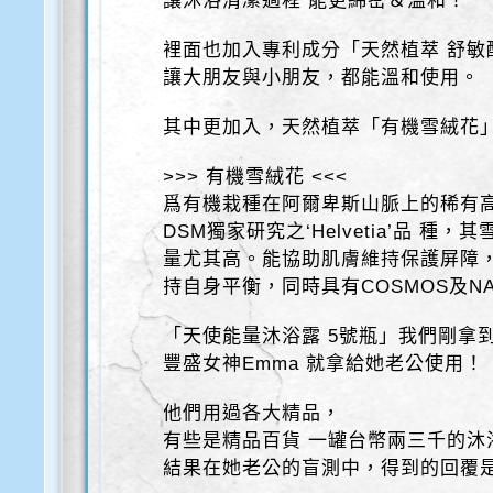
讓沐浴清潔過程 能更綿密＆溫和！
裡面也加入專利成分「天然植萃 舒敏
讓大朋友與小朋友，都能溫和使用。
其中更加入，天然植萃「有機雪絨花
>>> 有機雪絨花 <<<
爲有機栽種在阿爾卑斯山脈上的稀有
DSM獨家研究之‘Helvetia’品 
量尤其高。能協助肌膚維持保護屏障
持自身平衡，同時具有COSMOS及NA
「天使能量沐浴露 5號瓶」我們剛拿
豐盛女神Emma 就拿給她老公使用！
他們用過各大精品，
有些是精品百貨 一罐台幣兩三千的沐
結果在她老公的盲測中，得到的回覆