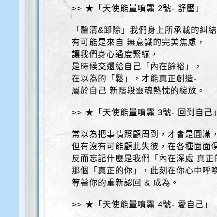
>> ★「天使能量噴霧 2號- 舒壓」
「釐清&卸除」我們身上所承載的糾
有可能是來自 無意識的完美焦慮，
讓我們身心過度緊繃，
是時候交還給自己「內在餘裕」，
在以為的「鬆」，才能真正創造-
屬於自己 新階段靈魂熱忱的綻放。
>> ★「天使能量噴霧 3號- 回到自己
常以為把事情照顧周到，才會是圓滿
但有沒有可能顧此失彼，在各種面面
反而忘記什麼是我們「內在深處 真正
那個「真正的你」，此刻在你心中呼
等著你的重新認回 & 成為。
>> ★「天使能量噴霧 4號- 愛自己」