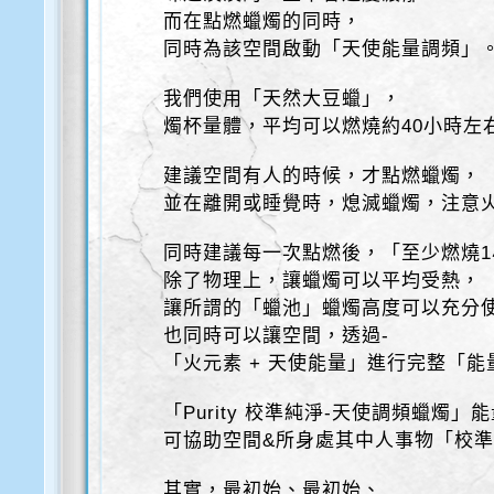
而在點燃蠟燭的同時，
同時為該空間啟動「天使能量調頻」
我們使用「天然大豆蠟」，
燭杯量體，平均可以燃燒約40小時左
建議空間有人的時候，才點燃蠟燭，
並在離開或睡覺時，熄滅蠟燭，注意
同時建議每一次點燃後，「至少燃燒
除了物理上，讓蠟燭可以平均受熱，
讓所謂的「蠟池」蠟燭高度可以充分
也同時可以讓空間，透過-
「火元素 + 天使能量」進行完整「
「Purity 校準純淨-天使調頻蠟燭」
可協助空間&所身處其中人事物「校準
其實，最初始、最初始、