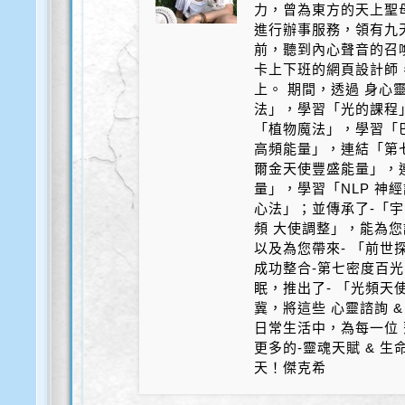
力，曾為東方的天上聖
進行辦事服務，領有九天
前，聽到內心聲音的召
卡上下班的網頁設計師
上。 期間，透過 身心
法」，學習「光的課程
「植物魔法」，學習「
高頻能量」，連結「第
爾金天使豐盛能量」，
量」，學習「NLP 神
心法」；並傳承了-「宇
頻 大使調整」，能為您
以及為您帶來- 「前世探
成功整合-第七密度百光 
眠，推出了- 「光頻天
冀，將這些 心靈諮詢 &
日常生活中，為每一位 
更多的-靈魂天賦 & 
天！傑克希