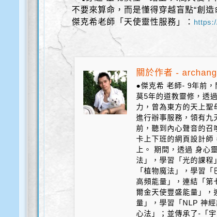
不要來算命，而是懂得穿越盲點“創造
傑克希老師「天使靈性服務」：
https:
關於作者 - archang
●傑克希 老師- 9年
莫5年的道教靈修，透
力，曾為東方的天上聖
進行辦事服務，領有九天
前，聽到內心聲音的召
卡上下班的網頁設計師
上。 期間，透過 身心
法」，學習「光的課程
「植物魔法」，學習「
高頻能量」，連結「第
爾金天使豐盛能量」，
量」，學習「NLP 神
心法」；並傳承了-「宇