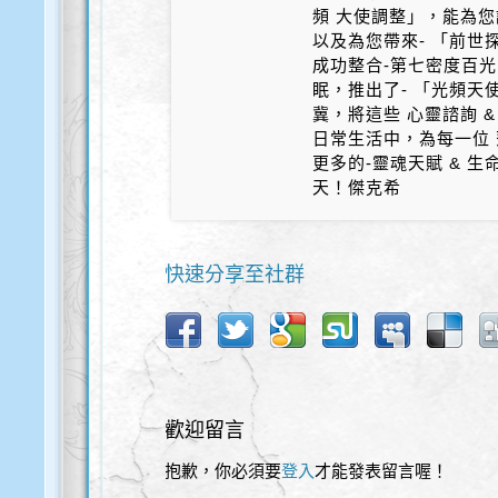
頻 大使調整」，能為您
以及為您帶來- 「前世探
成功整合-第七密度百光 
眠，推出了- 「光頻天
冀，將這些 心靈諮詢 &
日常生活中，為每一位 
更多的-靈魂天賦 & 
天！傑克希
快速分享至社群
歡迎留言
抱歉，你必須要
登入
才能發表留言喔！