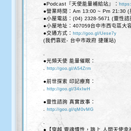
●Podcast『天使能量補給站』：
https
●營業時間：Am 13:00 ~ Pm 21:30
●小屋電話：(04) 2328-5671 (靈性
●小屋地址：407059台中市西屯區大容
●交通方式：
http://goo.gl/Uese7y
(我們靠近- 台中市政府 捷運站)
.
●光頻天使 能量催眠：
.
http://goo.gl/A54Zrm
●前世探索 印記療育：
.
http://goo.gl/34xIwH
●靈性諮詢 真實故事：
.
http://goo.gl/qM0vMG
.
●【穿越 靈魂慣性，踏上 人間天使幸