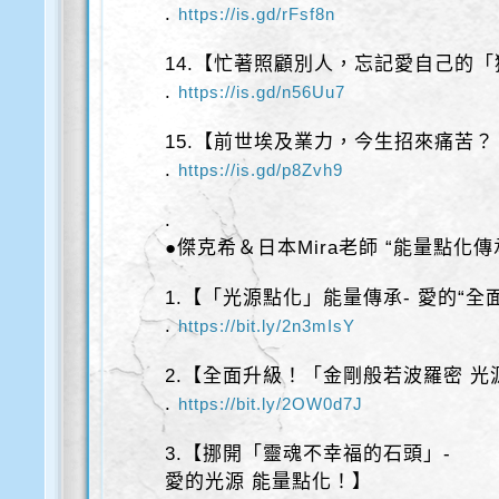
.
https://is.gd/rFsf8n
14.【忙著照顧別人，忘記愛自己的
.
https://is.gd/n56Uu7
15.【前世埃及業力，今生招來痛苦？
.
https://is.gd/p8Zvh9
.
●傑克希＆日本Mira老師 “能量點化傳
1.【「光源點化」能量傳承- 愛的“全
.
https://bit.ly/2n3mIsY
2.【全面升級！「金剛般若波羅密 光
.
https://bit.ly/2OW0d7J
3.【挪開「靈魂不幸福的石頭」-
愛的光源 能量點化！】