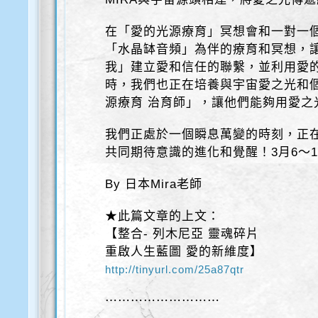
在「愛的光源療育」冥想會和一對一
「水晶缽音頻」為伴的療育和冥想，
我」建立愛和信任的聯繫，並利用愛
時，我們也正在培養與宇宙愛之光和
源療育 治育師」，讓他們能夠用愛之
我們正處於一個瞬息萬變的時刻，正
共同期待意識的進化和覺醒！3月6～
By 日本Mira老師
★此篇文章的上文：
【整合- 列木尼亞 靈魂碎片
重啟人生藍圖 愛的新維度】
http://tinyurl.com/25a87qtr
⋯⋯⋯⋯⋯⋯⋯⋯⋯