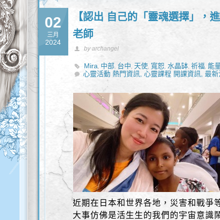
【認出 自己的「靈魂選擇」，進入
02
老師
三月
2024
by archangel
Mira
中部
台中
天使
寬恕
水晶缽
祈福
能
,
,
,
,
,
,
,
心靈活動 熱門資訊,
心靈課程 開課資訊,
最新
近期在日本和世界各地，災害和戰爭
大事仿佛是活生生的我們的宇宙意識