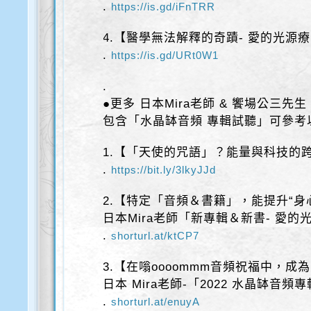
.
https://is.gd/iFnTRR
4.【醫學無法解釋的奇蹟- 愛的光源
.
https://is.gd/URt0W1
.
●更多 日本Mira老師 & 饗場公三先⽣
包含「水晶缽音頻 專輯試聽」可參考
1.【「天使的咒語」？能量與科技的
.
https://bit.ly/3lkyJJd
2.【特定「音頻＆書籍」，能提升“身
日本Mira老師「新專輯＆新書- 愛
.
shorturl.at/ktCP7
3.【在嗡oooommm音頻祝福中，成
日本 Mira老師-「2022 水晶缽音
.
shorturl.at/enuyA