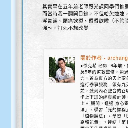
其實早在五年前老師跟光課同學們推
而當時我一翻開目錄，不但哈欠連連
浮氣躁、頭痛欲裂、昏昏欲睡（不誇
強～，打死不想改變
關於作者 - archang
●傑克希 老師- 9年
莫5年的道教靈修，透
力，曾為東方的天上聖
進行辦事服務，領有九天
前，聽到內心聲音的召
卡上下班的網頁設計師
上。 期間，透過 身心
法」，學習「光的課程
「植物魔法」，學習「
高頻能量」，連結「第