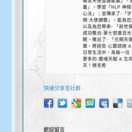
爾金天使豐盛能量」，
量」，學習「NLP 神
心法」；並傳承了-「宇
頻 大使調整」，能為您
以及為您帶來- 「前世探
成功整合-第七密度百光 
眠，推出了- 「光頻天
冀，將這些 心靈諮詢 &
日常生活中，為每一位 
更多的-靈魂天賦 & 
天！傑克希
快速分享至社群
歡迎留言