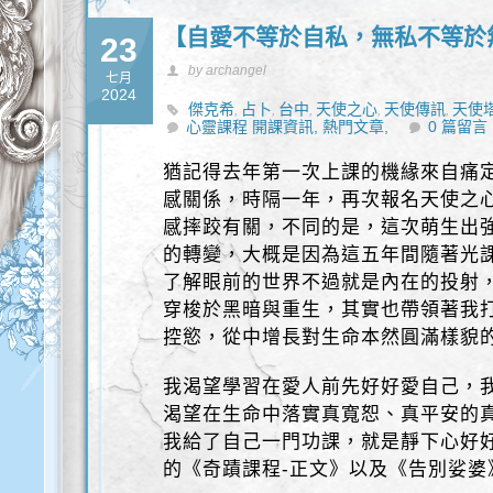
【自愛不等於自私，無私不等於
23
by archangel
七月
2024
傑克希
占卜
台中
天使之心
天使傳訊
天使
,
,
,
,
,
心靈課程 開課資訊,
豐盛
熱門文章,
0 篇留言
猶記得去年第一次上課的機緣來自痛
感關係，時隔一年，再次報名天使之
感摔跤有關，不同的是，這次萌生出
的轉變，大概是因為這五年間隨著光
了解眼前的世界不過就是內在的投射
穿梭於黑暗與重生，其實也帶領著我
控慾，從中增長對生命本然圓滿樣貌
我渴望學習在愛人前先好好愛自己，
渴望在生命中落實真寬恕、真平安的
我給了自己一門功課，就是靜下心好
的《奇蹟課程-正文》以及《告別娑婆