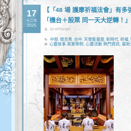
【「48 場 護摩祈福法會」有多
17
「機台＋股票 同一天大逆轉！
十二月
2025
by archangel
中部
傑克希
台中
天使能量屋
新時代
祈福
,
,
,
,
,
,
心靈故事 真實案例,
心靈活動 熱門資訊,
最新