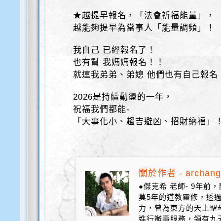
★越提早報名，「法會祈福能量」，
越能夠提早為當事人「能量調頻」！
我自己 已經報名了！
也有幫 我媽媽報名！！
就連我弟弟、弟媳 他們也有自己報名
2026是持續動盪的一年，
祝福我們都能-
「大事化小、趨吉避凶、招財納福」
關於作者 - archang
●傑克希 老師- 9年
莫5年的道教靈修，透
力，曾為東方的天上聖
進行辦事服務，領有九天