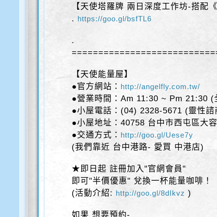
【天使塔羅牌 兩日深度工作坊-搭配
.
https://goo.gl/bsfTL6
.
===========================
【天使能量屋】
●官方網站：
http://angelfly.com.tw/
●營業時間：Am 11:30 ~ Pm 21:30
●小屋電話：(04) 2328-5671 (靈性
●小屋地址：40758 台中市西屯區大容
●交通方式：
http://goo.gl/Uese7y
(我們靠近 台中港路- 愛買 中港店)
★即日起 註冊加入"官網會員"
即可"半價優惠" 兌換一杯能量咖啡！
(活動介紹:
)
http://goo.gl/8dIkvz
如果 想要預約-