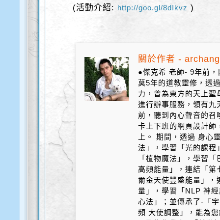
(活動介紹:
)
http://goo.gl/8dIkvz
關於作者 - archang
●傑克希 老師- 9年
莫5年的道教靈修，透
力，曾為東方的天上聖
進行辦事服務，領有九天
前，聽到內心聲音的召
卡上下班的網頁設計師
上。 期間，透過 身心
法」，學習「光的課程
「植物魔法」，學習「
高頻能量」，連結「第
爾金天使豐盛能量」，
量」，學習「NLP 神
心法」；並傳承了-「宇
頻 大使調整」，能為您