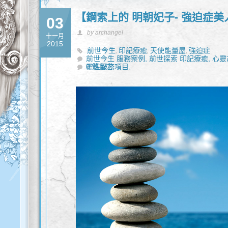
【鋼索上的 明朝妃子- 強迫症美
03
by archangel
十一月
2015
前世今生
印記療癒
天使能量屋
強迫症
,
,
,
前世今生 服務案例,
前世探索 印記療癒,
心靈
靈性服務項目,
0 篇留言