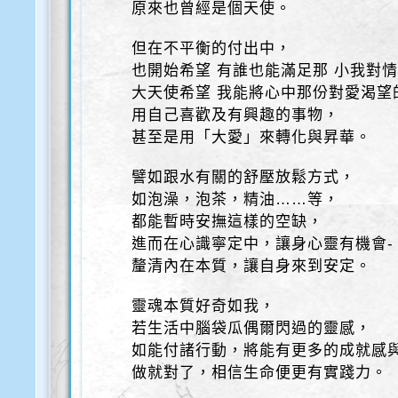
原來也曾經是個天使。
但在不平衡的付出中，
也開始希望 有誰也能滿足那 小我對
大天使希望 我能將心中那份對愛渴望
用自己喜歡及有興趣的事物，
甚至是用「大愛」來轉化與昇華。
譬如跟水有關的舒壓放鬆方式，
如泡澡，泡茶，精油……等，
都能暫時安撫這樣的空缺，
進而在心識寧定中，讓身心靈有機會-
釐清內在本質，讓自身來到安定。
靈魂本質好奇如我，
若生活中腦袋瓜偶爾閃過的靈感，
如能付諸行動，將能有更多的成就感
做就對了，相信生命便更有實踐力。