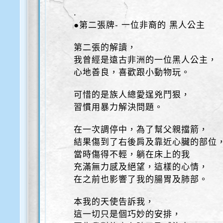
.
●第二張牌- 一位非裔的 黑人公主
第二張的解讀，
我曾經是遠古非洲的一位黑人公主，
心地善良，喜歡跟小動物玩。
可惜的是族人總愛逞兇鬥狠，
習慣用暴力解決問題。
在一次調停中，為了幫父親擋箭，
結果傷到了右後肩及靠近心臟的部位
當時傷得不輕，躺在床上的我
充滿無力感及絕望，這樣的心情，
在之前也影響了我的腸胃及肺部。
本我的天使告訴我，
這一切只是個巧妙的安排，