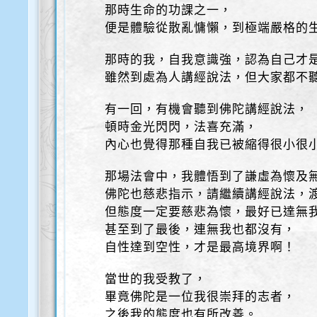
那時生命的功課之一，
便是體驗從散亂慵懶，到極端嚴格的
那時的我，自我意識強，認為自己才
雖然到處為人講經說法，但大家都不
有一回，有機會聽到佛陀講經說法，
頓時金光閃閃，法喜充滿，
內心也覺得那種自我已被縮得很小很
那場法會中，我體悟到了謙虛為懷及
佛陀也慈悲指示，請繼續講經說法，
但態度一定要慈悲為懷，最好已達無
甚至到了最後，連無我也都沒有，
自性達到空性，才是最高境界啊！
當世的我受教了，
畢竟佛陀是一位我很崇拜的志者，
之後我的態度也有所改善。