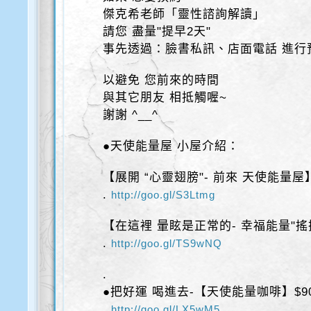
傑克希老師「靈性諮詢解讀」
請您 盡量"提早2天"
事先透過：臉書私訊、店面電話 進行
以避免 您前來的時間
與其它朋友 相抵觸喔~
謝謝 ^__^
●天使能量屋 小屋介紹：
【展開 “心靈翅膀"- 前來 天使能量屋
.
http://goo.gl/S3Ltmg
【在這裡 暈眩是正常的- 幸福能量"搖
.
http://goo.gl/TS9wNQ
.
●把好運 喝進去-【天使能量咖啡】$9
.
http://goo.gl/LX5wM5