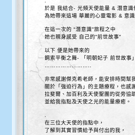
.
於是 我結合- 光頻天使能量 & 潛意
為她帶來這場 華麗的心靈電影 & 意
在這一次的 “潛意識"旅程之中
她也親身感受 自己的"前世故事"
以下 便是她帶來的
鋼索平衡之舞- 「明朝妃子 前世故事
……………………..
非常感謝傑克希老師，能安排時間幫
關於「強迫行為」的主題療程，也感
拉斐爾、加百利及天使聖團的從旁協
並給我指點及天使之光的能量療癒。
.
在三位大天使的指點中，
了解到其實習慣給予與付出的我，