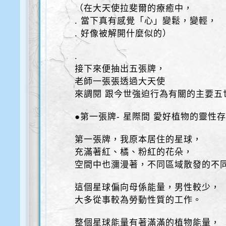
（在大天使拉斐爾的療癒中，
. 當下真有感覺「心」變鬆，變輕，
. 好像被解開什麼似的）
.
接下來便抽出五張牌，
老師一張張透過大天使
來調閱 跟今世強迫行為有關的主要五
●第一張牌- 星際間 愛好植物的靈性
第一張牌，我原本居住的星球，
充滿著紅、橘、粉紅的花朵，
空間中也瀰漫著，不同區域散發的不
這個星球偏向母係能量，男性較少，
大多從事較為勞動性質的工作。
整個星球能量有著滿滿的植物能量，