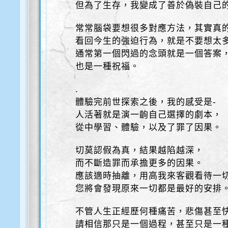
但為了生存，我變成了善於偽裝自己
常常腦袋要想很多對應方法，其實真
看回今生的強迫行為，就是不要想太
通常第一個閃過的念頭就是一個答案
也是一種祝福。
.
體驗完前世探索之後，我的感受是-
人活著就是演一齣自己選擇的劇本，
從中學習、體驗，以及了罪了因果。
切莫認假為真，結果越陷越深，
而不斷造罪而承擔更多的因果。
應該適時抽離，用高我來客觀看待一
您將會發現原來一切都是最好的安排
不管人生正經歷何種痛苦，悲傷甚至
請相信那只是一個過程，甚至只是一