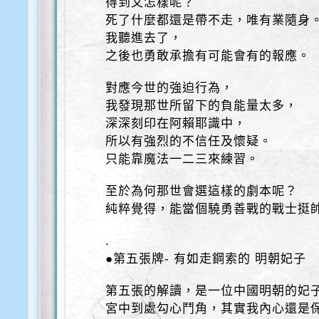
得到又怎樣呢？
死了什麼都還是帶不走，唯有業隨身
我聽進去了，
之後也勇敢承擔有可能會有的報應。
對應今世的強迫行為，
我發現那世所留下的負能量太多，
深深刻印在阿賴耶識中，
所以有強烈的不信任及懷疑。
只能靠魔法一二三來練習。
至於為何那世會選這樣的劇本呢？
純粹覺得，能當個驍勇善戰的戰士挺帥的(
.
●第五張牌- 有如走鋼索的 明朝妃子
第五張的解讀，是一位中國明朝的妃
宮中到處勾心鬥角，其實我內心還是