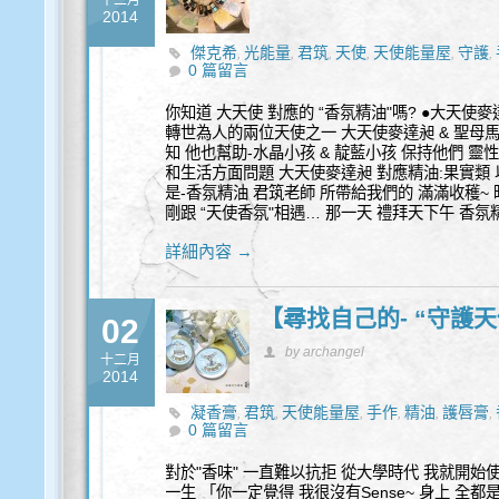
十二月
2014
傑克希
光能量
君筑
天使
天使能量屋
守護
,
,
,
,
,
,
0 篇留言
你知道 大天使 對應的 “香氛精油"嗎? ●大天使麥
轉世為人的兩位天使之一 大天使麥達昶 & 聖母
知 他也幫助-水晶小孩 & 靛藍小孩 保持他們 
和生活方面問題 大天使麥達昶 對應精油:果實類 以
是-香氛精油 君筑老師 所帶給我們的 滿滿收穫~ 
剛跟 “天使香氛"相遇… 那一天 禮拜天下午 香氛
詳細內容 →
【尋找自己的- “守護天
02
by archangel
十二月
2014
凝香膏
君筑
天使能量屋
手作
精油
護唇膏
,
,
,
,
,
,
0 篇留言
對於"香味" 一直難以抗拒 從大學時代 我就開始使用
一生 「你一定覺得 我很沒有Sense~ 身上 全都