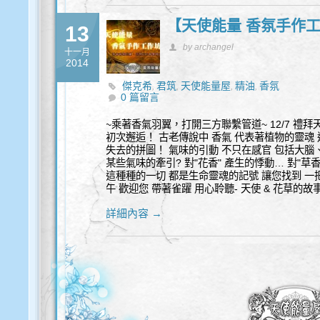
【天使能量 香氛手作
13
by archangel
十一月
2014
傑克希
君筑
天使能量屋
精油
香氛
,
,
,
,
0 篇留言
~乘著香氣羽翼，打開三方聯繫管道~ 12/7 禮拜
初次邂逅！ 古老傳說中 香氣 代表著植物的靈魂 
失去的拼圖！ 氣味的引動 不只在感官 包括大腦
某些氣味的牽引? 對"花香" 產生的悸動… 對"草香
這種種的一切 都是生命靈魂的記號 讓您找到 一把
午 歡迎您 帶著雀躍 用心聆聽- 天使 & 花草的故事
詳細內容 →