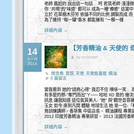
老師 尷尬的 說出這一句話… 呵 君筑老師 淺淺
你 “共鳴"的"味道" 都可以 成為一種"療癒" 這當
立於 花草樹木芬芳 依循不同的比例 調製而成 而
為了維持 “每一罐"香水 都能擁有 “一模一樣
詳細內容 →
【芳香精油 & 天使的
14
by archangel
十一月
2014
傑克希
君筑
天使
天使能量屋
精油
,
,
,
,
0 篇留言
當我看到 她的"諮商心得" 我忍不住 噗哧一笑…
有多麼的想-"奪門而出"ㄚ~~~ 哈哈 XD 是的 
訊息 讓我知道 這位氣質美人- “她" 與"觀世音菩薩
玉女 如今 來到凡間 體驗 地球生活 她 是一位-
育訓練講師、香草集 中區店長、 精油課程 專業講
2012 印度芳香精油 專業研習、 2013 法國芳
詳細內容 →