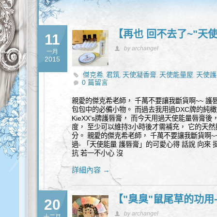
【再也 回不去了~"天
11
by archangel
一月
2015
傑克希
君筑
天使凝香膏
天使能量屋
天使護
,
,
,
,
0 篇留言
親愛的傑克希老師， 千萬不要讓我斷貨啊~~ 護
包包中的必備小物。 而過去我用過DXC牌的純
KieXX’s牌護唇膏， 而今天用過天使能量唇膏
度， 至少可以維持3小時後才需補充， 它的天
分。 親愛的傑克希老師， 千萬不要讓我斷貨啊~~ 
過- 「天使能量 護唇膏」的可愛心得 話說 向來 挺
抗 若一不小心 沒
詳細內容 →
【"臭臭"鼠尾草的功用
20
by archangel