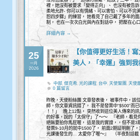
裡，她沒有被要求「變得正向」、 也沒有被告訴
柔地允許- 你可以有情緒、可以害怕、可以不完
恕四步驟」的練習， 她看見了自己戴了多年的面
制， 也在一次次白光與內在對話中， 把壓在心
詳細內容 →
【你值得更好生活！寫
25
美人，「幸運」強到我
一月
2026
by archangel
中部
傑克希
光的課程
台中
天使聖團
天使
,
,
,
,
,
0 篇留言
察
豐盛
身心靈
靈性諮詢
,
,
,
昨晚，天使粉絲團 文章發表後， 被事件中，該
師，你文章資訊錯了， 我不是發票中“$500”而已喔
！！」 晚上12點， 突然收到這位美人傳來的
的好事，說的「太保守」了～～ 『老師，看見你
絕無要拍你馬屁喔， 這是我的實證，，但不是3期都
發票9-10月的就中1500了， 前面2期証明刪
光課後發生的… 太愛你了喔～』 （半夜對話截