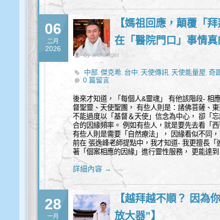
【媽祖回應，顛覆「拜
06
在「醫院門口」事情真
二月
2026
by archangel
中部
傑克希
台中
天使傳訊
天使能量屋
奇
,
,
,
,
,
0 篇留言
後來才知道，「每個人&靈魂」 有他該階段- 相
督聖靈、天使聖團， 有些人則是：諸佛菩薩、東
不能過度以「基督＆天使」信念為中心， 卻「忘
合的因緣頻率。 例如有些人，就是要先去看「西
有些人則是需要「自然療法」， 因緣看似不同，
前在 張逸峰老師提點中，我才知道- 我更擅長「連
著「個案相應的因緣」進行靈性服務， 更能達
詳細內容 →
【越拜越不順？ 因為
28
放大器”】
一月