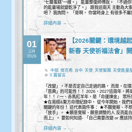
“七層蛋糕”一樣。」 能量整復師傅說。 「不過
的能量場就變乾淨了。」 跟我這兩天 主動為大家
吧？ 我詢問。 「是啊， 你當時身上 有很多不
詳細內容 →
【2026關鍵：環境越
01
新春 天使祈福法會」
三月
2026
by archangel
中部
傑克希
台中
天使
天使聖團
天使能量
,
,
,
,
,
0 篇留言
「改變」，不是否定自己走過的路， 而是，在環
「恩典」的可能性！！ 2026、2027這兩年，將
年！！ / 一、赤馬紅羊年，是「命運煉金」 眾
★在易經&東方命理紀錄中， 從今年開始，我們會
關鍵的年份！ 這代表兩件事： ★不願覺察、不
「放手」。 ★願意覺察、願意調整的人 反而能
而上」。 要如何知道- 「自己需要改變 or 應該
詳細內容 →