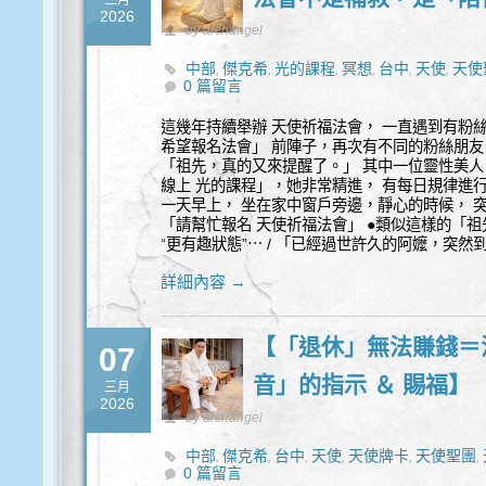
三月
2026
by archangel
中部
傑克希
光的課程
冥想
台中
天使
天使
,
,
,
,
,
,
0 篇留言
能量
覺察
身心靈
,
,
這幾年持續舉辦 天使祈福法會， 一直遇到有粉絲朋
希望報名法會」 前陣子，再次有不同的粉絲朋友
「祖先，真的又來提醒了。」 其中一位靈性美人
線上 光的課程」，她非常精進， 有每日規律進
一天早上， 坐在家中窗戶旁邊，靜心的時候， 
「請幫忙報名 天使祈福法會」 ●類似這樣的「
“更有趣狀態”⋯ / 「已經過世許久的阿嬤，突然
詳細內容 →
【「退休」無法賺錢＝
07
音」的指示 ＆ 賜福】
三月
2026
by archangel
中部
傑克希
台中
天使
天使牌卡
天使聖團
,
,
,
,
,
,
0 篇留言
代
能量
覺察
豐盛
靈性諮詢
,
,
,
,