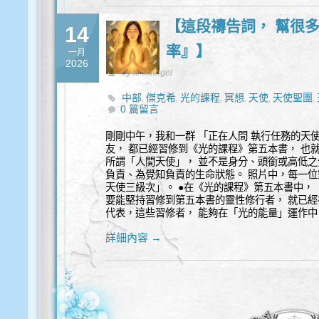
【這段禱告詞， 幫很
14
率』】
一月
2026
by archangel
中部
傑克希
光的課程
冥想
天使
天使聖團
,
,
,
,
,
,
0 篇留言
剛剛中午，我和一群 「正在人間 執行任務的天
友， 都已經習修到《光的課程》第五本書， 也
所謂「人間天使」， 並不是身分、頭銜或高低之
負責、為覺知負責的生命狀態。 照片中，每一位
天使三級次」。 ●在《光的課程》第五本書中， 
要能堅持習修到第五本書的靈性修行者， 就已經
代表，這些習修者， 能夠在「光的能量」運作中
詳細內容 →