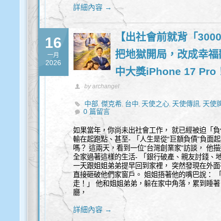
詳細內容 →
【出社會前就背「300
16
把地獄開局，改成幸福翻
一月
2026
中大獎iPhone 17 Pr
by archangel
中部
傑克希
台中
天使之心
天使傳訊
天使
,
,
,
,
,
0 篇留言
代
覺察
身心靈
,
,
如果當年，你尚未出社會工作， 就已經被迫「負債
輸在起跑點、甚至- 「人生是從“巨額負債”負面
嗎？ 這兩天，看到一位“台灣創業家”訪談， 他
全家過著這樣的生活- 「銀行破產、親友討錢、
一天跟姐姐弟弟提早回到家裡， 突然發現在外面
直接砸破他們家窗戶。 姐姐捂著他的嘴巴說： 
走！」 他和姐姐弟弟，躲在家中角落，累到睡著
廳，
詳細內容 →