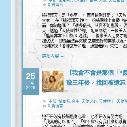
中部
傑克希
光的課程
台中
天使
天使聖團
,
,
,
,
,
,
0 篇留言
身心靈
這禮拜天，是「冬至」， 而且還剛好是：「天赦
大家， 在「這禮拜天 晚上」粉絲團線上直播- 進
而，你知道嗎？ 「很多儀式」其實不能亂做⋯ 
天，透過「天使靈性諮詢」 能量閱讀，一位美人
「能量非常不和諧 & 混雜」。 後來美人朋友才
起伏伏， 總是無法再突破 之前更好的業績狀況
也到處找「各種玄學命理 + 通靈老師」幫忙， 
詳細內容 →
【我會不會是那個「“感
25
豫三年後，找回被遺忘
一月
2026
by archangel
中部
傑克希
台中
天使之心
天使牌卡
天使
,
,
,
,
,
0 篇留言
察
豐盛
身心靈
,
,
她不是沒有接觸過身心靈， 也不是沒有努力過
「我真的可以嗎？」 「會不會只有我什麼都感覺
沒有怎麼辦？」 這樣的懷疑，她放了三年。 