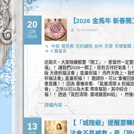
【2026 金馬年 新春
20
by archangel
三月
2026
中部
傑克希
光的課程
台中
天使
天使聖團
,
,
,
,
,
,
0 篇留言
何
能量
身心靈
,
,
這兩天，大家陸續都要「開工」， 那當然一定要
福」！ 讓我們2026一開工，就有吉祥好氣象！
版 天使祈福法會 」能量祝福！ 而昨天晚上，我
祈福法會」能量祝福！！ 邀請你，可以“重複回放”
書直播！！ 因為 重複收看- 「能量清理 & 祝福
會」- 之所以可以為大家 帶來幫助，其中綜合
福！！ 透過「寬恕清理- 靈魂層面糾結」， 然
詳細內容 →
【「城隍爺」提醒要轉壓
13
法會不是補救，是「陪