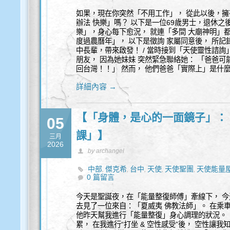
如果，現在你突然「不用工作」， 從此以後，擁
辦法 快樂」嗎？ 以下是一位69歲男士，退休之
樂」，身心每下愈況， 就連「多間 大廟神明」都
度過農曆年」， 以下是徵詢 家屬同意後， 所記
中長輩，帶來啟發！ / 當時接到「天使靈性諮詢
朋友， 因為她妹妹 突然緊急聯絡她： 「爸爸可
回台灣！！」 然而， 他們爸爸「實際上」是什
詳細內容 →
【「身體，是心的一面鏡子」：
05
課」】
三月
2026
by archangel
中部
傑克希
台中
天使
天使聖團
天使能量
,
,
,
,
,
0 篇留言
今天是聖誕夜，在「能量整復師傅」牽線下， 
去見了一位來自：「夏威夷 佛教法師」。 在乘
他昨天幫我進行「能量整復」身心調理的狀況。
累， 在我進行“打坐 & 空性感受”後， 空性讓我