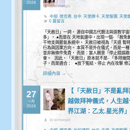
2026
by archangel
中部
傑克希
台中
天使牌卡
天使聖團
天使
,
,
,
,
,
0 篇留言
能量
覺察
豐盛
身心靈
,
,
,
「天赦日」一詞， 源自中國古代曆法與道教宇宙
多」， ●而是在 天地氣運中，出現一個- 「赦
干地支與節氣系統中， 天赦日被視為「天道 暫
行為與因果方向。 本質不是外在儀式，而是一
並非無條件免責， 而是：當人願意「停止錯誤路
會。 因此，「天赦日」原本就不是- 「多拜幾
子，而是適合： ●放下冤結、停止 內在攻擊 
詳細內容 →
【「天赦日」不是亂拜
27
越做拜神儀式，人生越
一月
2026
界江湖：乙太.星光界
by archangel