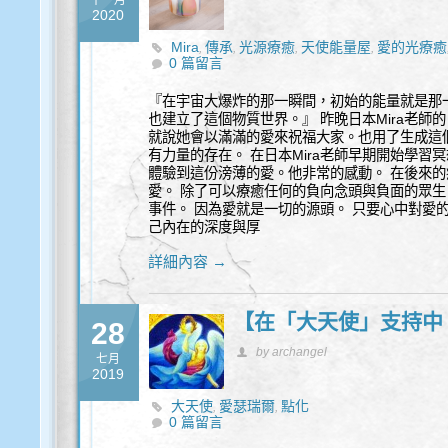
十一月
2020
Mira
傳承
光源療癒
天使能量屋
愛的光療癒
,
,
,
,
0 篇留言
點化
『在宇宙大爆炸的那一瞬間，初始的能量就是那
也建立了這個物質世界。』 昨晚日本Mira老
就說她會以滿滿的愛來祝福大家。也用了生成這
有力量的存在。 在日本Mira老師早期開始學
體驗到這份滂薄的愛。他非常的感動。 在後來
愛。 除了可以療癒任何的負向念頭與負面的眾生
事件。 因為愛就是一切的源頭。 只要心中對愛
己內在的深度與厚
詳細內容 →
【在「大天使」支持中
28
by archangel
七月
2019
大天使
愛瑟瑞爾
點化
,
,
0 篇留言