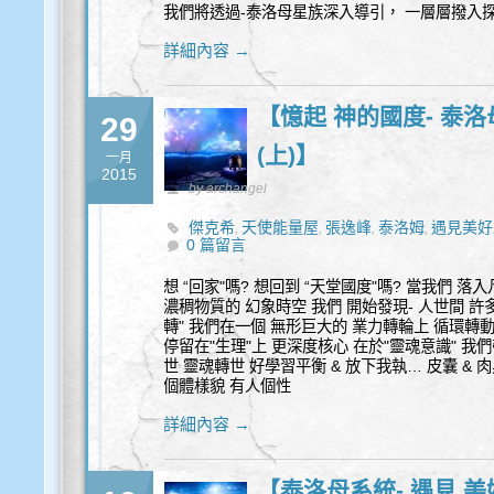
我們將透過-泰洛母星族深入導引， 一層層撥入探
詳細內容 →
【憶起 神的國度- 泰
29
(上)】
一月
2015
by archangel
傑克希
天使能量屋
張逸峰
泰洛姆
遇見美好
,
,
,
,
0 篇留言
想 “回家"嗎? 想回到 “天堂國度"嗎? 當我們 
濃稠物質的 幻象時空 我們 開始發現- 人世間 許
轉" 我們在一個 無形巨大的 業力轉輪上 循環轉動
停留在"生理"上 更深度核心 在於"靈魂意識" 我們
世 靈魂轉世 好學習平衡 & 放下我執… 皮囊 & 
個體樣貌 有人個性
詳細內容 →
【泰洛母系統- 遇見 