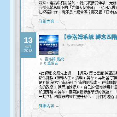
妹妹，電話中有討論到， 她問我接受傳承「光源
我傑克希私底下的「光頻天使療育」，也可以做到
知祝福能力”，我不是也都會嗎？那又跟「日本Mi
詳細內容 →
【泰洛姆系統 轉念四階
13
by archangel
七月
2018
泰洛姆
點化
,
0 篇留言
●此課程 必須先上過： 【遇見- 第七密度 神聖高
點化課程 ●扭轉人生 > 清理 > 昇華 > 再出發
是介於 第六宇宙&第七宇宙的剛形成。 在這個轉
念的改變， 進而加速提升，自己的"靈魂進展計畫"。
加速穿越 & 昇華，靈魂累世想要學習的課題。 「
一共含括 四階段的靈性提升點化， 我們將透過
詳細內容 →