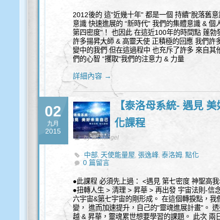
2012後的 這"近幾十年" 都是一個 持續"脫落舊
意識 快速進展的 “新時代" 我們的集體意識 & 
第四密度"！ 也因此 在這近100年的時間點 蓬勃
許多揚昇大師 & 高靈天使 正積極的回應 我們許
變中的我們 但在這過程中 也充斥了許多 來自其他 
們的心智 “攫取"我們的注意力 & 力量
詳細內容 →
【泰洛母系統- 遇見 
02
化課程
九月
2015
by archangel
中部
天使能量屋
張逸峰
泰洛姆
點化
,
,
,
,
0 篇留言
●此課程 必須先上過： <遇見 第七密度 神聖高我
●扭轉人生 > 清理 > 昇華 > 再出發 宇宙法則
六宇宙&第七宇宙的剛形成。 在這個轉捩點，我們
變， 進而加速提升，自己的"靈魂進展計畫"。 透過
越 & 昇華，靈魂累世想要學習的課題。 此次 兩