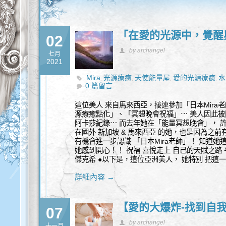
「在愛的光源中，覺醒
02
by archangel
七月
2021
Mira
光源療癒
天使能量屋
愛的光源療癒
水
,
,
,
,
0 篇留言
這位美人 來自馬來西亞，接連參加「日本Mira
源療癒點化」、「冥想晚會祝福」⋯ 美人因此
阿卡莎紀錄⋯ 而去年她在「能量冥想晚會」， 
在國外 新加坡 & 馬來西亞 的她，也是因為之
有機會進一步認識 「日本Mira老師」！ 知道
她感到開心！！ 祝福 喜悅走上 自己的天賦之路
傑克希 ●以下是，這位亞洲美人， 她特別 把這
詳細內容 →
【愛的大爆炸-找到自我
07
by archangel