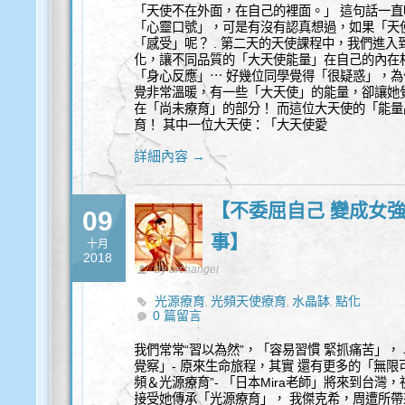
「天使不在外面，在自己的裡面。」 這句話一
「心靈口號」，可是有沒有認真想過，如果「天
「感受」呢？ . 第二天的天使課程中，我們進
化，讓不同品質的「大天使能量」在自己的內在
「身心反應」⋯ 好幾位同學覺得「很疑惑」，
覺非常溫暖，有一些「大天使」的能量，卻讓她覺
在「尚未療育」的部分！ 而這位大天使的「能
育！ 其中一位大天使：「大天使愛
詳細內容 →
【不委屈自己 變成女
09
事】
十月
2018
by archangel
光源療育
光頻天使療育
水晶缽
點化
,
,
,
0 篇留言
我們常常“習以為然”，「容易習慣 緊抓痛苦」， 
覺察」- 原來生命旅程，其實 還有更多的「無限
頻＆光源療育”- 「日本Mira老師」將來到台灣
接受她傳承「光源療育」， 我傑克希，周遭所帶