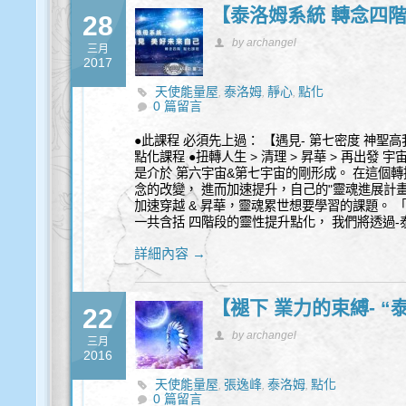
【泰洛姆系統 轉念四階
28
by archangel
三月
2017
天使能量屋
泰洛姆
靜心
點化
,
,
,
0 篇留言
●此課程 必須先上過： 【遇見- 第七密度 神聖高
點化課程 ●扭轉人生 > 清理 > 昇華 > 再出發
是介於 第六宇宙&第七宇宙的剛形成。 在這個轉
念的改變， 進而加速提升，自己的"靈魂進展計畫"。
加速穿越 & 昇華，靈魂累世想要學習的課題。 「
一共含括 四階段的靈性提升點化， 我們將透過
詳細內容 →
【褪下 業力的束縛- “
22
by archangel
三月
2016
天使能量屋
張逸峰
泰洛姆
點化
,
,
,
0 篇留言