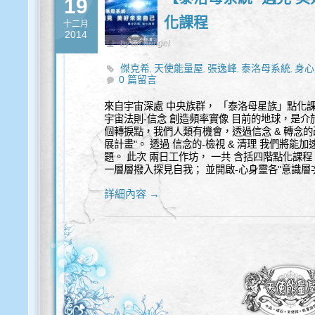
19
化課程
十二月
2014
by archangel
傑克希
天使能量屋
張逸峰
泰洛母系統
身心
,
,
,
,
0 篇留言
來自宇宙深處 中央族群， 「泰洛母星族」點化課程- 
宇宙法則-信念 創造頻率實像 目前的地球，是介
個轉捩點，我們人類有機會，透過信念 & 轉念的
展計畫"。 透過 信念的-檢視 & 清理 我們將能
題。 此次 兩日工作坊， 一共 含括四階點化課
一層層撥入探見自我； 並開啟-心身靈各"意識層次"
詳細內容 →