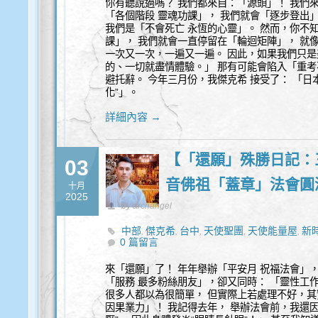
你有聽說過嗎？ 我們都來自：「源頭」！ 我們
「各個階段 靈魂功課」， 我們就會「逐步登出
我們是「不會死亡 永恆的心靈」。 然而，你不知
課」， 我們就會一直停留在「輪迴矩陣」， 就
一次又一次，一遍又一遍。 因此，如果我們只是
的、一切就盡情體驗。」 那有可能會陷入「重考
避托辭。 今年三月份，我傑克希 接受了： 「日本M
化”」。
詳細內容 →
【「還願」殊勝日記：三
03
音佛祖「蓋章」法會圓
十月
2025
by archangel
中部
傑克希
台中
天使聖團
天使能量屋
新
,
,
,
,
,
0 篇留言
來「還願」了！ 年年舉辦「平安月 祝福法會」，
「服務 最多粉絲朋友」，卻又同時： 「靈性工
很多人都以為很簡單， 但實際上若處理不好，其實
因果業力」！ 我記得去年， 舉辦法會前，我還因