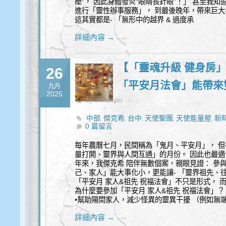
壓”， 因此身體發炎“眼睛長針眼”！」 甚至我知
進行「靈性辦事服務」， 到最後晚年，帶來巨大
這其實都是- 「無形中的越界 & 過度承
詳細內容 →
【「靈魂升級 健身房
26
「平安月法會」能帶來
九月
2025
by archangel
中部
傑克希
台中
天使聖團
天使能量屋
新
,
,
,
,
,
0 篇留言
靈
每年農曆七月，民間稱為「鬼月、平安月」， 但
量打開、靈界與人間互通」的月份。 因此也最適
年來，我傑克希 陪伴無數個案，親眼見證： 參
己、家人」能大事化小，更能讓- 「靈界祖先、
「平安月 家人&祖先 祝福法會」不只是形式， 
為什麼要參加「平安月 家人&祖先 祝福法會」？
•幫助陽間家人，減少怪異的靈異干擾 （例如無
詳細內容 →