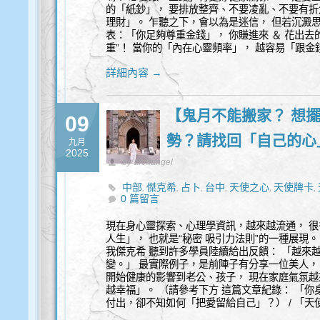
的「紙鈔」， 要排放整齊、不要凌亂、不要有折
理財」。 乍聽之下，會以為是迷信， 但若沉澱
表：「你足夠尊重金錢」， 你賺進來 ＆ 花出去
重”！ 當你的「內在心靈頻率」， 越容易「跟金
詳細內容 →
【鬼月不能搬家？ 想擺
09
勢？請找回「自己的心
九月
2025
by archangel
中部
傑克希
占卜
台中
天使之心
天使牌卡
,
,
,
,
,
,
0 篇留言
量
覺察
身心靈
通靈
,
,
,
現在身心靈探索、心理學資訊，越來越流通， 
人生」， 也就是“秘密 吸引力法則”的一種展現
我傑克希 聽到許多學員陸續給出反饋： 「越來越
變。」 最實際例子，是前陣子有分享一位美人，
開始健康的影響到老公、孩子， 現在家庭氣氛越
越幸福」。 （請參考下方 這篇文章紀錄： 「你
付出，卻不知如何「把愛留給自己」？） / 「天