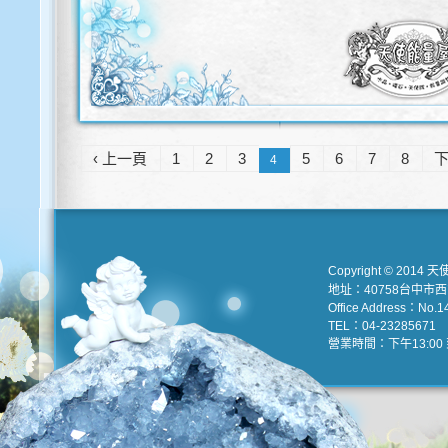
‹ 上一頁
1
2
3
5
6
7
8
下
4
Copyright © 2014 天
地址：40758台中市
Office Address：No.147
TEL：04-23285671 e
營業時間：下午13:00 到