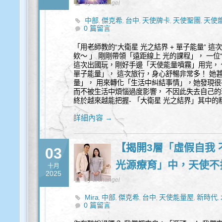
by archangel
中部
傑克希
台中
天使牌卡
天使聖團
天使
,
,
,
,
,
0 篇留言
福
神聖幾何
能量
豐盛
身心靈
靈性諮詢
,
,
,
,
,
「用老師教的“大衛星 光之結界 + 單子能量” 
欸～ 」 剛剛帶領「遠距線上 光的課程」， 一位
這次出國玩，剛好手邊「天使能量噴霧」用完， 
單子能量」， 這次旅行，身心舒暢非常多！ 她甚
量」， 用來轉化「生活中糾結事情」，她發現很
而不被生活中煩惱過度影響， 不因此失去自己的
終於越來越能把握- 「大衛星 光之結界」其中的
詳細內容 →
【揭開3層「虛假自我 
03
光源療育」中，天使不
十月
2025
by archangel
Mira
中部
傑克希
台中
天使能量屋
新時代
,
,
,
,
,
,
0 篇留言