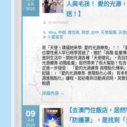
人與毛孩！ 愛的光源
十月
2025
送！】
by archangel
Mira
中部
傑克希
冥想
台中
天使聖團
天使
,
,
,
,
,
,
0 篇留言
心靈
是「天使，建議她來學- 愛的光源療育」！！ 「
位靈性美人早已經學習過了，關於「高階 能量傳
直到生活中，開始充滿各種「天使徵兆」，而且
光源療育 初階能量」居然帶來了很大幫助！包含
定進一步接受： 「愛的光源療育 高階點化傳承
紀錄： / 「愛的光源療育- 進階點化心得」 有
源進階點化」課程。起初看到活動資訊時，其實
較適
詳細內容 →
【去澳門住飯店，居然
09
「防護罩」，是找到「
十月
2025