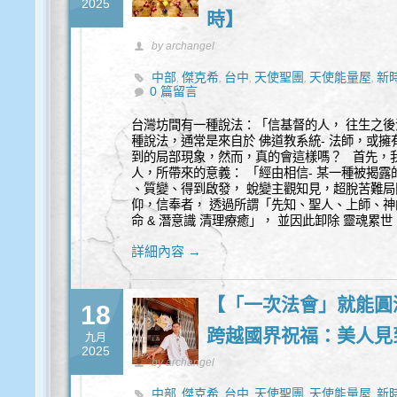
2025
時】
by archangel
中部
傑克希
台中
天使聖團
天使能量屋
新
,
,
,
,
,
0 篇留言
台灣坊間有一種說法：「信基督的人， 往生之
種說法，通常是來自於 佛道教系統- 法師，或擁
到的局部現象，然而，真的會這樣嗎？ 首先，
人，所帶來的意義： 「經由相信- 某一種被揭露
、質變、得到啟發， 蛻變主觀知見，超脫苦難
仰，信奉者， 透過所謂「先知、聖人、上師、神
命 & 潛意識 清理療癒」， 並因此卸除 靈魂累
詳細內容 →
【「一次法會」就能圓
18
跨越國界祝福：美人見
九月
2025
by archangel
中部
傑克希
台中
天使聖團
天使能量屋
新
,
,
,
,
,