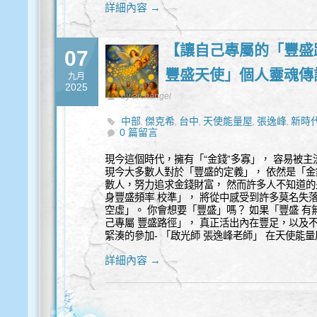
詳細內容 →
【讓自己專屬的「豐盛
07
豐盛天使」個人靈魂傳
九月
2025
by archangel
中部
傑克希
台中
天使能量屋
張逸峰
新時
,
,
,
,
,
0 篇留言
現今這個時代，擁有「“金錢”多寡」， 容易被
現今大多數人對於「豐盛的定義」， 依然是「金
數人，努力追求金錢財富， 然而許多人不知道的是
身豐盛頻率 校準」， 將從中感受到許多莫名失
空虛」。 你會想要「豐盛」嗎？ 如果「豐盛 
己專屬 豐盛路徑」， 真正活出內在豐足，以及不
緊湊的參加- 「啟光師 張逸峰老師」 在天使能量
詳細內容 →