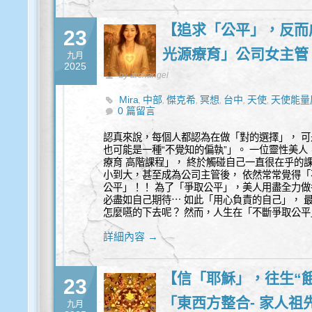
【追求「公平」，反而
23
光源療育」公司女主管
九月
2025
by archangel
Mira
中部
傑克希
冥想
台中
天使
天使能量
,
,
,
,
,
,
0 篇留言
認真來說，每個人都認為在做「對的選擇」， 可
也可能是一種“不覺知的偏執”」。 一位靈性美人，前
療育 高階課程」， 終於觸碰自己一直很在乎的
小到大，甚至成為公司主管後， 依然常常覺得「
公平」！！ 為了「爭取公平」，美人用盡全力做
必盡如自己期待⋯ 如此「用心負責的自己」， 
怎麼嚥的下去呢？ 然而，人生在「不斷爭取公平
詳細內容 →
【信「耶穌」，往生“
23
「東西方整合- 家人祖
九月