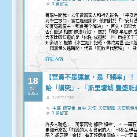
0 篇留言
有學生問我，去年曾幫家人和祖先報名- 「平安
到學生提問，實在是很謝謝- 他們對於「平安月法
所有冤親債主，都會完全解決」。 首先，如果大
否有聽過 相關“佛法介紹”， 關於「釋迦牟尼佛 
大家比較知道的是「佛陀 成道那一世- 悉達多王
知道嗎？ 根據《本生經》記載，佛陀累世 至少經
一個無量久遠時間，代表「無數世代累積」， 
詳細內容 →
【富貴不是運氣，是「頻率」！
18
始「講究」- 「斯里壇城 豐盛
九月
2025
by archangel
中部
傑克希
台中
天使
天使聖團
天使能量
,
,
,
,
,
0 篇留言
許多人聽過：「萬事萬物 都是“頻率”」。 一顆
更細分來說「有錢的人 & 貧窮的人」 也都呈現
嗎？ 想要跟「金錢」有更好健康關係， 一定要