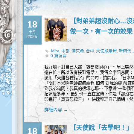
【對弟弟超沒耐心…沒
18
做一次，有一次的效果
十月
2025
by archangel
Mira
中部
傑克希
台中
天使能量屋
新時代
,
,
,
,
,
,
0 篇留言
我好壞，對自己人都「容易沒耐心」⋯ 早上突然看
還在忙，所以沒有接到電話， 我傳文字訊息問：
邊用「夾雜各種錯字」的問句，詢問我- 「日本M
『問日本米啊老師療癒課程 如何 對我的腳 酸麻痛 
到我弟詢問，我真的很壞心耶⋯ 下意識“一整個
紹這麼多年， 最近也一直在宣傳，你是「都沒在
即進行「真寬恕禱告」， 快速整理自己情緒，
詳細內容 →
【天使說「去學吧！」
18