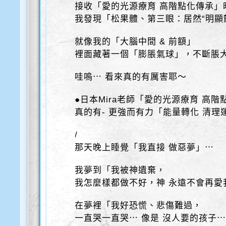
接收「愛的光源療育 高階點化傳承」
我發現「松果體、第三眼：居然“明顯
就像我的「大腦中間 & 前額」
裡面藏著一個「膨脹氣球」，不斷脹
哇嗚⋯ 看來真的有厲害耶～
●日本Mira老師「愛的光源療育 高階
真的有- 更強而有力「能量轉化 清理
/
那天晚上睡覺「我直接 做惡夢」⋯
我夢到「我被神遺棄，
我怎麼樣都做不好，神 永遠不會再愛
在夢裡「我好恐慌、悲傷難過，
一直哭一直哭⋯ 像是 沒人要的孩子⋯