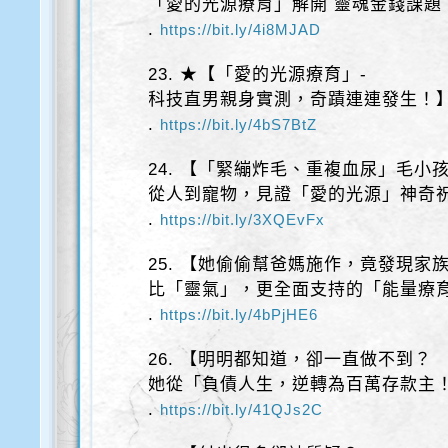
「愛的光源療育」解開 靈魂金錢課題
.
https://bit.ly/4i8MJAD
23. ★【「愛的光源療育」-
科技直男親身實測，奇蹟連連發生！
.
https://bit.ly/4bS7BtZ
24. 【「緊繃炸毛、重複血尿」毛小
從人到寵物，見證「愛的光源」神奇
.
https://bit.ly/3XQEvFx
25. 【她偷偷幫爸媽施作，竟發現家
比「靈氣」，更全面支持的「能量療
.
https://bit.ly/4bPjHE6
26. 【明明都知道，卻一直做不到？
她從「負債人生，逆轉為百萬存款主
.
https://bit.ly/41QJs2C