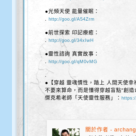
●光頻天使 能量催眠：
.
http://goo.gl/A54Zrm
●前世探索 印記療癒：
.
http://goo.gl/34xIwH
●靈性諮詢 真實故事：
.
http://goo.gl/qM0vMG
.
●【穿越 靈魂慣性，踏上 人間天使幸
不要來算命，而是懂得穿越盲點“創造
傑克希老師「天使靈性服務」：
https:
關於作者 - archang