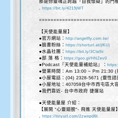
那是你靈魂正跨越「自我懷疑」的門檻
.
https://bit.ly/4219jWT
===========================
【天使能量屋】
●官方網站：
http://angelfly.com.tw/
●臉書粉絲：
https://shorturl.at/jlKUj
●水晶社團：
https://bit.ly/3Cla9ii
●部 落 格：
https://goo.gl/HNZev0
●Podcast『天使能量補給站』：
https
●營業時間：Am 13:00 ~ Pm 21:30
●小屋電話：(04) 2328-5671 (靈性
●小屋地址：407059台中市西屯區大容
●我們靠近- 台中市政府 捷運站
●天使能量屋 介紹：
【展開 “心靈翅膀"- 飛進 天使能量屋
.
https://tinyurl.com/2zwnpd6t