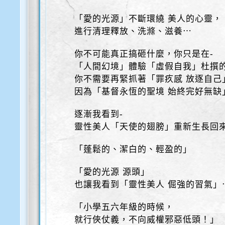
「愛的光源」不斷環繞 美人的心靈，
進行清理釋放、洗滌、滋養⋯
你不可能真正搞砸什麼，你只是在-
「人間幻境」體驗「虛假自我」杜撰
你不需要再緊抓著「罪疚感 放逐自己
因為「基督永恆的聖境 始終完好無缺
逐漸我看到-
靈性美人「天使的翅膀」重新生長回
「蓬鬆的、潔白的、輕盈的」
「愛的光源 源頭」
也讓我看到「靈性美人 倔強的習氣」
「小學五六年級的時候，
就行俠仗義，不向威權邪惡低頭！」