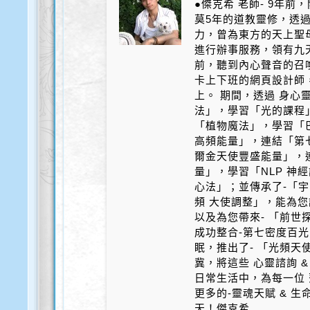
●傑克希 老師- 9年
莫5年的道教靈修，透
力，曾為東方的天上聖
進行辦事服務，領有九天
前，聽到內心聲音的召
卡上下班的網頁設計師
上。 期間，透過 身心
法」，學習「光的課程
「植物魔法」，學習「
高頻能量」，連結「第
爾金天使豐盛能量」，
量」，學習「NLP 神
心法」；並傳承了-「宇
頻 大使調整」，能為您
以及為您帶來- 「前世探
成功整合-第七密度百光 
眠，推出了- 「光頻天
冀，將這些 心靈諮詢 &
日常生活中，為每一位 
更多的-靈魂天賦 & 
天！傑克希