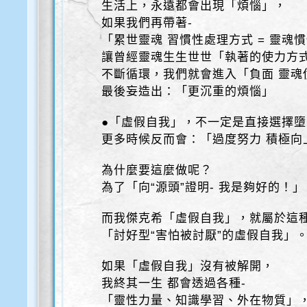
生活上，永遠都會出現「煩惱」，
如果我們再帶著-
「累世靈魂 習慣性處理方式 = 靈魂
讓曾經靈魂生生世世「執著的使力方式
不斷循環，我們就會進入「負面 靈魂
最後妄造出：「更沉重的煩惱」
●「虛假自我」，不一定是直接選擇
更多時候反而會：「過度努力 積極向
為什麼要這麼做呢？
為了「向“源頭”證明- 我是夠好的！」
而我傑克希「虛假自我」，就屬於這
「討好型“害怕被討厭”的虛假自我」
如果「虛假自我」沒有被解開，
我終其一生 都會透過各種-
「靈性力量、知識學習、外在物質」