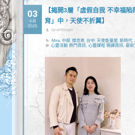
【揭開3層「虛假自我 不幸福陷
03
育」中，天使不折翼】
十月
2025
by archangel
Mira
中部
傑克希
台中
天使能量屋
新時代
,
,
,
,
,
,
心靈活動 熱門資訊,
心靈課程 開課資訊,
最新