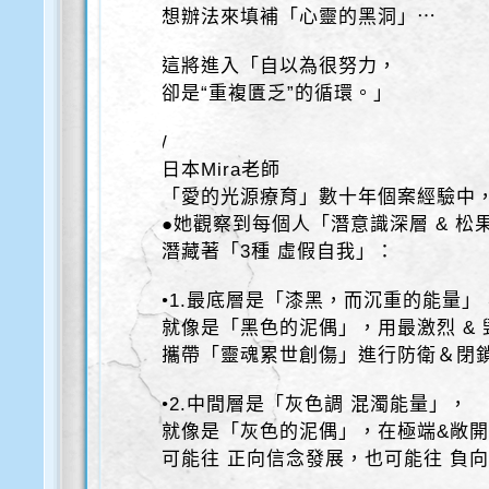
想辦法來填補「心靈的黑洞」⋯
這將進入「自以為很努力，
卻是“重複匱乏”的循環。」
/
日本Mira老師
「愛的光源療育」數十年個案經驗中
●她觀察到每個人「潛意識深層 & 松
潛藏著「3種 虛假自我」：
•1.最底層是「漆黑，而沉重的能量」
就像是「黑色的泥偶」，用最激烈 &
攜帶「靈魂累世創傷」進行防衛＆閉
•2.中間層是「灰色調 混濁能量」，
就像是「灰色的泥偶」，在極端&敞
可能往 正向信念發展，也可能往 負