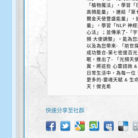
「植物魔法」，學習「
高頻能量」，連結「第
爾金天使豐盛能量」，
量」，學習「NLP 神
心法」；並傳承了-「宇
頻 大使調整」，能為您
以及為您帶來- 「前世探
成功整合-第七密度百光 
眠，推出了- 「光頻天
冀，將這些 心靈諮詢 &
日常生活中，為每一位 
更多的-靈魂天賦 & 
天！傑克希
快速分享至社群