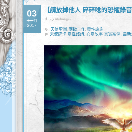
【請放掉他人 碎碎唸的恐懼錄
03
by archangel
十一月
2017
天使聖團
應徵工作
靈性諮詢
,
,
天使牌卡 靈性諮詢,
心靈故事 真實案例,
最新