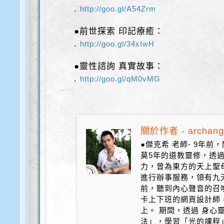
.
http://goo.gl/A54Zrm
●前世探索 印記療癒：
.
http://goo.gl/34xIwH
●靈性諮詢 真實故事：
.
http://goo.gl/qM0vMG
關於作者 - archang
●傑克希 老師- 9年
莫5年的道教靈修，透
力，曾為東方的天上聖
進行辦事服務，領有九天
前，聽到內心聲音的召
卡上下班的網頁設計師
上。 期間，透過 身心
法」，學習「光的課程