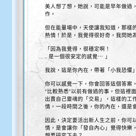
美人想了想，她說，可能是早年做過
作。
但在能量場中，天使讓我知道，那樣的
熱情！於是，我覺得很好奇，我問她為
「因為我覺得，很穩定啊！
. 是一個很安定的感覺⋯ 」
我說，這是你內在，帶著「小我恐懼
你可以感覺一下，你會回答這個答案，
“比較熟悉”以前有做過的事，但這裡面
出賣自己靈魂的「交易」，這樣的工
情，一段時間之後，你的內在，還是
因此，決定要活出新人生之前，你可
情，是會讓你「發自內心」覺得快樂
想要研究下去？