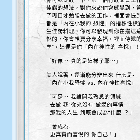
你可以比較一下，第一個行政文書工
佳餚的想法，對你來說你會感覺到，
了糊口才勉強去做的工作，裡面會提到
都是「內在小我的 恐懼」的指標性標
生佳餚料理，你可以發現到你在描述
悅的，你會想要分享幸福，裡面傳遞的
享”，這便是你「內在神性的 喜悅」
「好像⋯ 真的是這樣子耶⋯」
美人說著，逐漸能分辨出來 什麼是-
「內在小我恐懼 vs. 內在神性喜悅」
「可是⋯ 我離開我熟悉的領域
. 去做 我“從來沒有”做過的事情
. 那我的人生 到底會成為“什麼”？」
「會成為-
. 更真實而喜悅的 你自己！」