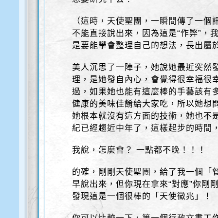
（這時，天使聖團，一瞬間傳了一個
不能直接說出來，因為這是“作弊”，
是要能學會整理自己的想法，長出屬於
美人沉思了一陣子，她說她最近突然
理，是她發自內心，會覺得很幸福很
過，如果她也能有這麼棒的手藝該有
健康的美味佳餚給大家吃，所以她想
她根本就沒有這方面的技術，她也不
紀已經趨近中年了，這樣起步的時間
我說，怎麼會？ 一點都不晚！！！
的確，剛剛天使聖團，給了我一個「
早說出來，但你現在拿來“對應”你剛
發現這是一個很棒的「天使徵兆」！