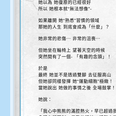
她以為 她復原的已經很好
所以 她根本就“無法想像”-
如果離開 她“熟悉”習慣的領域
那她的人生 到底會成為「什麼」？
她非常的悲傷⋯ 非常的沮喪⋯
但她坐在輪椅上 望著天空的時候
突然間有了一個- 「有趣的念頭」！
於是
最終 她並不是透過雙腳 去征服高山
但她卻同樣發揮 她“運動細胞”極緻！
當她說出 她做的事情之後 全場鼓掌
她說：
「我心中熊熊的滿腔熱火，早已超過