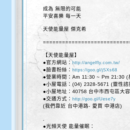
成為 無限的可能
平安喜樂 每一天
天使能量屋 傑克希
===========================
【天使能量屋】
●官方網站：
http://angelfly.com.tw/
●臉書粉絲：
https://goo.gl/jSXs68
●營業時間：Am 11:30 ~ Pm 21:30
●小屋電話：(04) 2328-5671 (靈性
●小屋地址：40758 台中市西屯區大容
●交通方式：
http://goo.gl/Uese7y
(我們靠近 台中港路- 愛買 中港店)
.
●光頻天使 能量催眠：