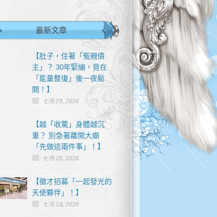
最新文章
【肚子，住著「冤親債
主」？ 30年緊繃，竟在
「能量整復」後一夜鬆
開！】
七月 29, 2026
【越「收驚」身體越沉
重？ 別急著離開大廟
「先做這兩件事」！】
七月 28, 2026
【徵才招募「一起發光的
天使夥伴」！】
七月 24, 2026