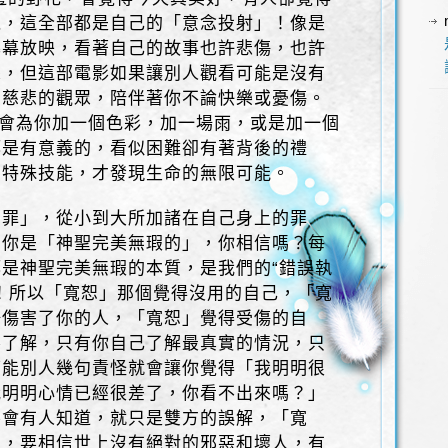
覺，這全部都是自己的「意念投射」！像是
幕幕放映，看著自己的故事也許悲傷，也許
怒，但這部電影如果讓別人觀看可能是沒有
個慈悲的觀眾，陪伴著你不論快樂或憂傷。
”會為你加一個色彩，加一場雨，或是加一個
都是有意義的，看似困難卻有著背後的禮
的特殊技能，才發現生命的無限可能。
原罪」，從小到大所加諸在自己身上的罪
，你是「神聖完美無瑕的」，你相信嗎？每
是神聖完美無瑕的本質，是我們的“錯誤執
！所以「寬恕」那個覺得沒用的自己，「寬
語傷害了你的人，「寬恕」覺得受傷的自
不了解，只有你自己了解最真實的情況，只
可能別人幾句責怪就會讓你覺得「我明明很
我明明心情已經很差了，你看不出來嗎？」
不會有人知道，就只是雙方的誤解，「寬
方，要相信世上沒有絕對的邪惡和壞人，有