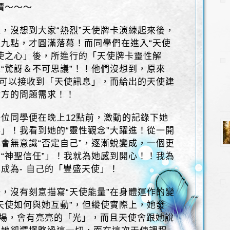
價～～～
，沒想到大家“熱烈”天使牌卡演練起來後，
九點，才圓滿落幕！而同學們在進入“天使
使之心」後，所進行的「天使牌卡靈性解
“驚訝＆不可思議”！！他們沒想到，原來
的可以接收到「天使訊息」，而給出的天使建
對方的問題需求！！
位同學便在晚上12點前，激動的記錄下她
」！我看到她的“靈性觀念”大躍進！從一開
會無意識“否定自己”，逐漸蛻變成，一個更
“神聖信任”」！我就為她感到開心！！我為
成為- 自己的「豐盛天使」！
，沒有刻意描寫“天使能量”在身體運作的變
天使如何與她互動”，但縱使實際上，她發
量場，會有亮亮的「光」，而且天使會跟她說