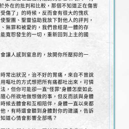
對於外在的批判和比較，那個不知道正在傷害
你受傷了」的時候，反而會有很大的愧疚
天使聖團、聖靈協助我放下對他人的評判，
瑕、無罪和被愛的，我們曾經是一體的存
樣能寬恕發生的一切，重新回到上主的國
不會讓人感到窒息的，放開你所壓抑的一
體時常出狀況，治不好的胃痛，來自不曾說
好用嘔吐的方式想把所有痛都吐出來，可憐
法，但你可能卻一直“怪罪”身體怎麼如此
能隨心所欲地做想做的事，但反而該與身體
的時候去體會和互相陪伴，身體一直以來都
著他，有時還會聽到身體對你的建議，告訴
你知道心情會影響全部嗎？