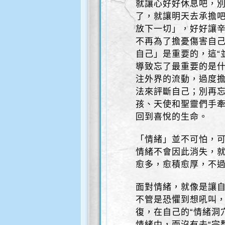
就讓心好好休息吧，
了，就讓明天去承擔
放下一切」，好好讓
不再為了擔憂傷害自
自己」是重要的，這“
導致忘了最重要的是
注外界的流動，過度
法來評斷自己；別再
孩、天使和聖靈們手
回到喜悅的生命。
「情緒」並不可怕，可
情緒不會因此消失，
愈多，愈積愈厚，不
面對情緒，就像是讓
不管是恐懼到想吼叫
復，在自己的“情緒洞
情緒中，而沒有去“完