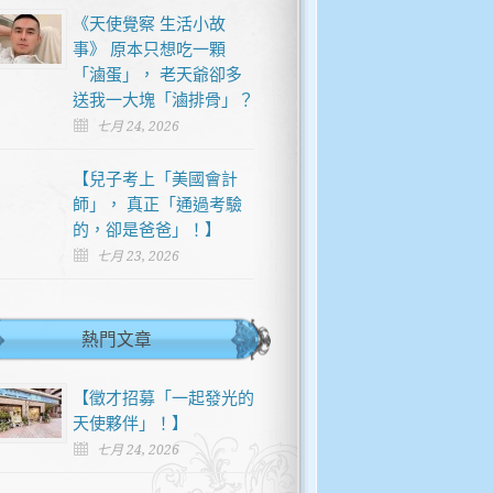
《天使覺察 生活小故
事》 原本只想吃一顆
「滷蛋」， 老天爺卻多
送我一大塊「滷排骨」？
七月 24, 2026
【兒子考上「美國會計
師」， 真正「通過考驗
的，卻是爸爸」！】
七月 23, 2026
熱門文章
【徵才招募「一起發光的
天使夥伴」！】
七月 24, 2026