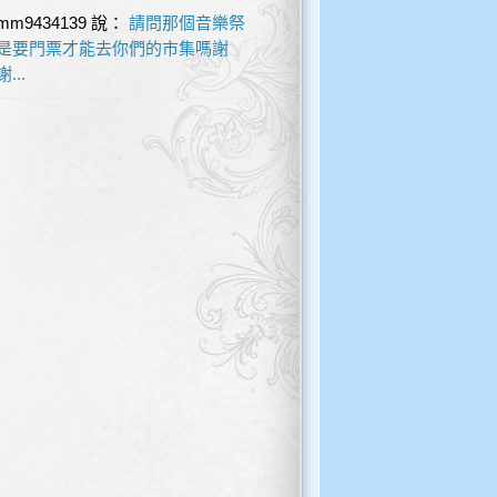
mm9434139
說：
請問那個音樂祭
是要門票才能去你們的市集嗎謝
謝...