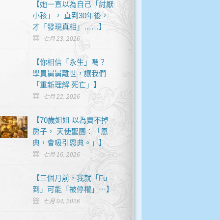
【她一直以為自己「討厭
小孩」， 直到30年後，
才「發現真相」……】
七月 23, 2026
【你相信「永生」嗎？
學員舅舅離世，讓我們
「重新理解 死亡」】
七月 22, 2026
【70歲姐姐 以為賣不掉
房子， 天使聖團：「恩
典，會吸引恩典。」】
七月 16, 2026
【三個月前，我就「Fu
到」可能「被停權」⋯】
七月 04, 2026