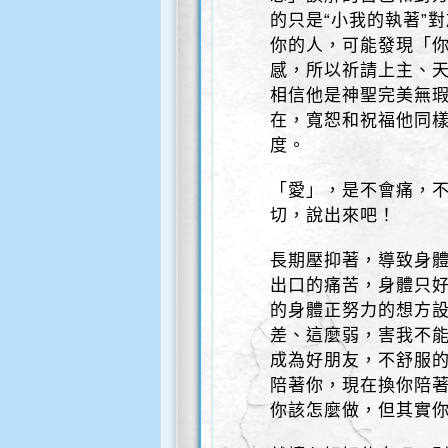
的只是“小我的執著”
你的人，可能發現「
感，所以祈請上主、
相信他是神聖完美無
在，寬恕和祝福他同
度。
「愛」，是不會痛，
切，說出來吧！
長期壓抑著，導致身
出口的痛苦，身體只
的身體正努力的想方設
差、這麼弱，害我不
成為好朋友，不舒服
陪著你，現在換你陪
你該怎麼做，但其實