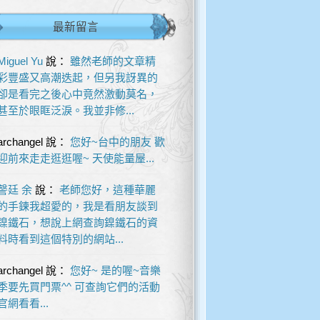
最新留言
Miguel Yu
說：
雖然老師的文章精
彩豐盛又高潮迭起，但另我訝異的
卻是看完之後心中竟然激動莫名，
甚至於眼眶泛淚。我並非修...
archangel
說：
您好~台中的朋友 歡
迎前來走走逛逛喔~ 天使能量屋...
謦廷 余
說：
老師您好，這種華麗
的手鍊我超愛的，我是看朋友談到
鎳鐵石，想說上網查詢鎳鐵石的資
料時看到這個特別的網站...
archangel
說：
您好~ 是的喔~音樂
季要先買門票^^ 可查詢它們的活動
官網看看...