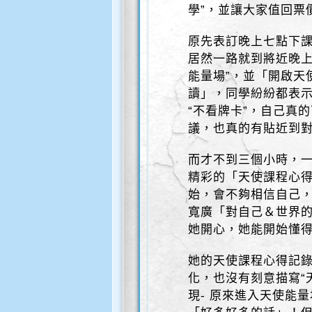
學”，並讓大家值回票
原先表訂晚上七點下課
居然一路就到將近晚上
能量場”，並「開啟天
讀」，同學紛紛都表示
“不看牌卡”，自己真
議，也真的有貼近到
而才不到三個小時，一
精彩的「天使課程心得
始，會不夠相信自己，
寬廣「對自己＆世界的
她開心，她能開始懂得
她的天使課程心得記錄
化，也沒有刻意描寫“
現- 原來進入天使能