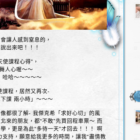
不會讓人感到窒息的，
，說出來吧！！！
天使課程心得”，
鼓舞人心喔～～
 哈哈～～～～～
使課程，居然又再次-
下課 兩小時」～～～
像都很了解- 我傑克希「求好心切」的風
北來的朋友，都“不敢”先買回程車票～ 而
學，更是為此“多待一天”才回去！！！ 啊
力支持，願意給我更多的時間，讓我“盡情教