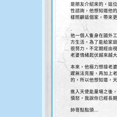
是朋友介紹來的，這
性諮詢，他想知道他
樣照顧這個家，帶來
.
他一個人隻身在國外
方生活，為了能給家
很努力，不定期經由
老婆情緒起伏越來越
本來，他極力想接老
遲無法克服，再加上
的，所以他想知道，
進入天使能量場之後
憤怒，我說你已經長
帥哥點點頭…