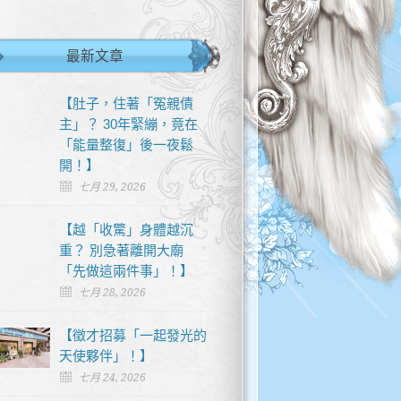
最新文章
【肚子，住著「冤親債
主」？ 30年緊繃，竟在
「能量整復」後一夜鬆
開！】
七月 29, 2026
【越「收驚」身體越沉
重？ 別急著離開大廟
「先做這兩件事」！】
七月 28, 2026
【徵才招募「一起發光的
天使夥伴」！】
七月 24, 2026