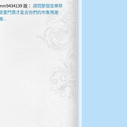
mm9434139
說：
請問那個音樂祭
是要門票才能去你們的市集嗎謝
謝...