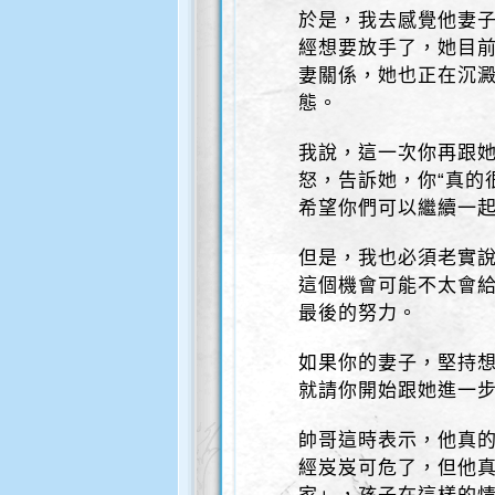
於是，我去感覺他妻
經想要放手了，她目
妻關係，她也正在沉
態。
我說，這一次你再跟
怒，告訴她，你“真的
希望你們可以繼續一
但是，我也必須老實
這個機會可能不太會
最後的努力。
如果你的妻子，堅持
就請你開始跟她進一
帥哥這時表示，他真
經岌岌可危了，但他