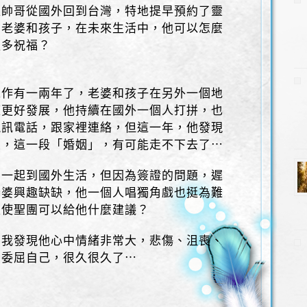
位帥哥從國外回到台灣，特地提早預約了靈
的老婆和孩子，在未來生活中，他可以怎麼
更多祝福？
工作有一兩年了，老婆和孩子在另外一個地
庭更好發展，他持續在國外一個人打拼，也
視訊電話，跟家裡連絡，但這一年，他發現
大，這一段「婚姻」，有可能走不下去了⋯
婆一起到國外生活，但因為簽證的問題，遲
老婆興趣缺缺，他一個人唱獨角戲也挺為難
天使聖團可以給他什麼建議？
，我發現他心中情緒非常大，悲傷、沮喪、
期委屈自己，很久很久了⋯