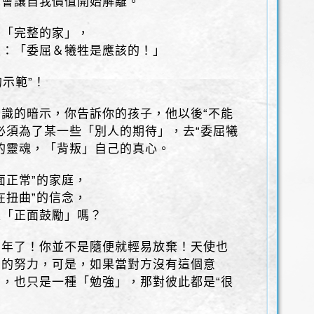
你會讓自我價值開始解離。
謂「完整的家」，
是：「委屈＆犧牲是應該的！」
的示範”！
識的暗示，你告訴你的孩子，他以後“不能
必須為了某一些「別人的期待」，去“委屈犧
的靈魂，「背叛」自己的真心。
面正常”的家庭，
在扭曲”的信念，
是「正面鼓勵」嗎？
兩年了！你並不是隨便就輕易放棄！天使也
後的努力，可是，如果當對方沒有這個意
，也只是一種「勉強」，那對彼此都是“很