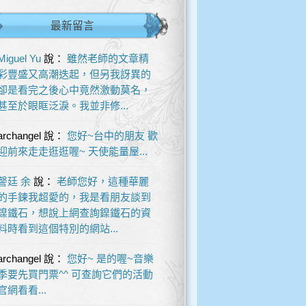
最新留言
Miguel Yu
說：
雖然老師的文章精
彩豐盛又高潮迭起，但另我訝異的
卻是看完之後心中竟然激動莫名，
甚至於眼眶泛淚。我並非修...
archangel
說：
您好~台中的朋友 歡
迎前來走走逛逛喔~ 天使能量屋...
謦廷 余
說：
老師您好，這種華麗
的手鍊我超愛的，我是看朋友談到
鎳鐵石，想說上網查詢鎳鐵石的資
料時看到這個特別的網站...
archangel
說：
您好~ 是的喔~音樂
季要先買門票^^ 可查詢它們的活動
官網看看...