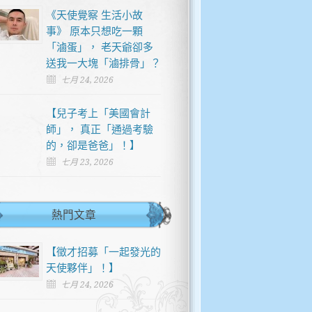
《天使覺察 生活小故
事》 原本只想吃一顆
「滷蛋」， 老天爺卻多
送我一大塊「滷排骨」？
七月 24, 2026
【兒子考上「美國會計
師」， 真正「通過考驗
的，卻是爸爸」！】
七月 23, 2026
熱門文章
【徵才招募「一起發光的
天使夥伴」！】
七月 24, 2026