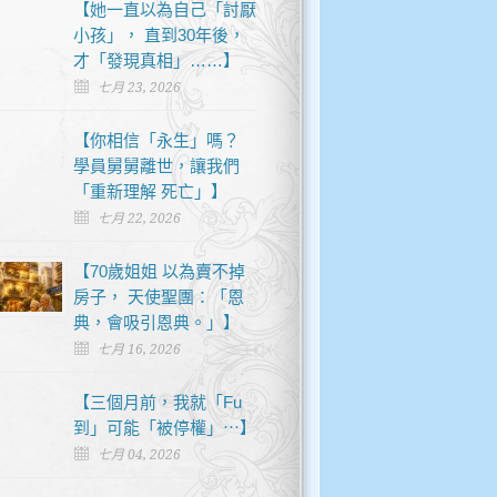
【她一直以為自己「討厭
小孩」， 直到30年後，
才「發現真相」……】
七月 23, 2026
【你相信「永生」嗎？
學員舅舅離世，讓我們
「重新理解 死亡」】
七月 22, 2026
【70歲姐姐 以為賣不掉
房子， 天使聖團：「恩
典，會吸引恩典。」】
七月 16, 2026
【三個月前，我就「Fu
到」可能「被停權」⋯】
七月 04, 2026