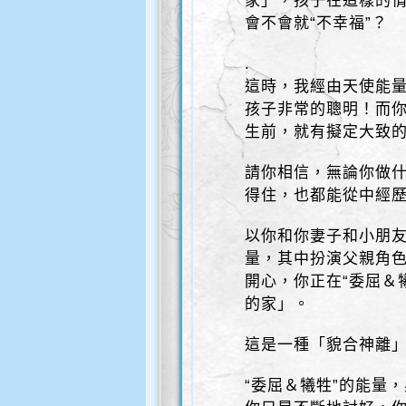
家」，孩子在這樣的情
會不會就“不幸福”？
.
這時，我經由天使能量
孩子非常的聰明！而
生前，就有擬定大致
請你相信，無論你做
得住，也都能從中經
以你和你妻子和小朋
量，其中扮演父親角色
開心，你正在“委屈＆
的家」。
這是一種「貌合神離
“委屈＆犧牲”的能量