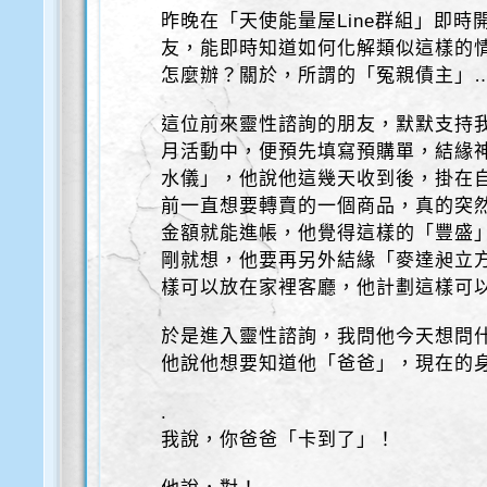
昨晚在「天使能量屋Line群組」即
友，能即時知道如何化解類似這樣的情
怎麼辦？關於，所謂的「冤親債主」
這位前來靈性諮詢的朋友，默默支持
月活動中，便預先填寫預購單，結緣神
水儀」，他說他這幾天收到後，掛在
前一直想要轉賣的一個商品，真的突
金額就能進帳，他覺得這樣的「豐盛
剛就想，他要再另外結緣「麥達昶立方
樣可以放在家裡客廳，他計劃這樣可
於是進入靈性諮詢，我問他今天想問
他說他想要知道他「爸爸」，現在的
.
我說，你爸爸「卡到了」！