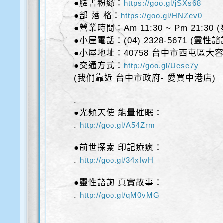
●臉書粉絲：
https://goo.gl/jSXs68
●部 落 格：
https://goo.gl/HNZev0
●營業時間：Am 11:30 ~ Pm 21:30
●小屋電話：(04) 2328-5671 (靈性
●小屋地址：40758 台中市西屯區大容
●交通方式：
http://goo.gl/Uese7y
(我們靠近 台中市政府- 愛買中港店)
.
●光頻天使 能量催眠：
.
http://goo.gl/A54Zrm
●前世探索 印記療癒：
.
http://goo.gl/34xIwH
●靈性諮詢 真實故事：
.
http://goo.gl/qM0vMG