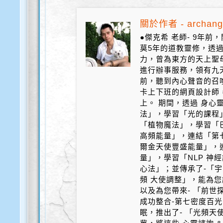
關於作者 - archang
●傑克希 老師- 9年
莫5年的道教靈修，透
力，曾為東方的天上聖
進行辦事服務，領有九天
前，聽到內心聲音的召
卡上下班的網頁設計師
上。 期間，透過 身心
法」，學習「光的課程
「植物魔法」，學習「
高頻能量」，連結「第
爾金天使豐盛能量」，
量」，學習「NLP 神
心法」；並傳承了-「宇
頻 大使調整」，能為您
以及為您帶來- 「前世探
成功整合-第七密度百光 
眠，推出了- 「光頻天