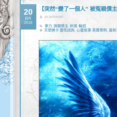
【突然“變了一個人” 被冤親債
20
by archangel
四月
2018
業力
淵親債主
祈禱
輪迴
,
,
,
天使牌卡 靈性諮詢,
心靈故事 真實案例,
最新