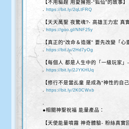
【不用驅趕 用愛擁抱-“狐仙”的故事】
.
https://bit.ly/2qLtFRQ
【天天萬聖 夜驚魂?- 高雄王力宏 真
.
https://goo.gl/NNF25y
【真正的“改命＆造運” 要先改變「心
.
https://bit.ly/2Hd7yOg
【每個人 都是人生中的「一級玩家」
.
https://bit.ly/2JYKHUq
【修行不是當乩童 是成為“神性的自己
.
https://bit.ly/2K0CWxb
.
●相關神聖祝福 能量產品：
【天使能量噴霧 神奇體驗- 粉絲真實