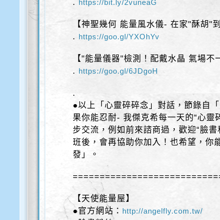
.
https://bit.ly/2vuneaG
【神聖幾何 能量風水儀- 在家"酥胡"
.
https://goo.gl/YXOhYv
【"能量儀器"檢測！配戴水晶 氣場不
.
https://goo.gl/6JDgoH
.
●以上「心靈碎碎念」對話，節錄自「天
果你能忍耐- 我傑克希每一天的“心靈
步交流，例如前來諮商過，歡迎“臉書
班後，會再協助你加入！也希望，你
發」。
===========================
【天使能量屋】
●官方網站：
http://angelfly.com.tw/