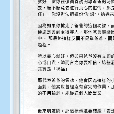
就好，當你在循循善誘開導爸爸的時
去，願不願意去進行真心的懺悔，那
任」，你沒辦法把這份“功課”，搶過
因為如果你搶走了爸爸的這個功課，而
便還是會到處得罪人，那他就會繼續
中⋯ 那最終這樣反而不是幫爸爸，而
過程。
所以盡心就好，但如果爸爸沒有立即
心或自責，總而言之你要相信，這些
其實是「祝福」
那代表爸爸的靈魂，他會因為這樣的
面對，他累世曾經沒有寫完的作業，
的不用輪迴，能從這個人間畢業⋯
.
後來朋友問，那這樣他還要結緣「麥達