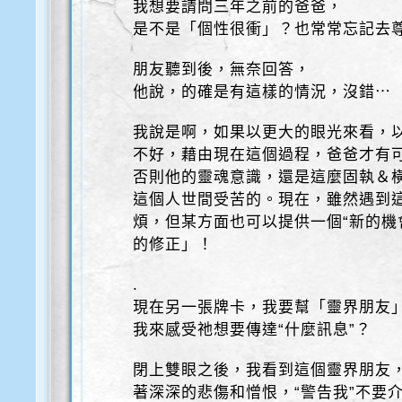
我想要請問三年之前的爸爸，
是不是「個性很衝」？也常常忘記去
朋友聽到後，無奈回答，
他說，的確是有這樣的情況，沒錯⋯
我說是啊，如果以更大的眼光來看，
不好，藉由現在這個過程，爸爸才有可
否則他的靈魂意識，還是這麼固執＆
這個人世間受苦的。現在，雖然遇到
煩，但某方面也可以提供一個“新的機
的修正」！
.
現在另一張牌卡，我要幫「靈界朋友
我來感受祂想要傳達“什麼訊息”？
閉上雙眼之後，我看到這個靈界朋友，
著深深的悲傷和憎恨，“警告我”不要