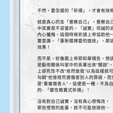
.
不然，要怎樣的「祈禱」，才會有效
就是真心的去「覺察自己」，覺察自
中其實是不妥當的，「誠實」坦誠的
內心懺悔，這個時候祈請上帝協助他一
靈意識，「重新選擇愛的道途」，那
效果！
而不是，好像跟上帝耶和華禱告，想
是動用關係叫家中的長輩出來“關說”
上卻死性不改“依然故我”以為這樣就
勾銷”他曾經荒唐傷害別人的罪過，
是“重複傷害人”，這便是一種，不為
的- 「靈性媽寶式祈禱」！
沒有對自己誠實，沒有真心想悔改，
那些憎恨的能量，就不可能放過他⋯