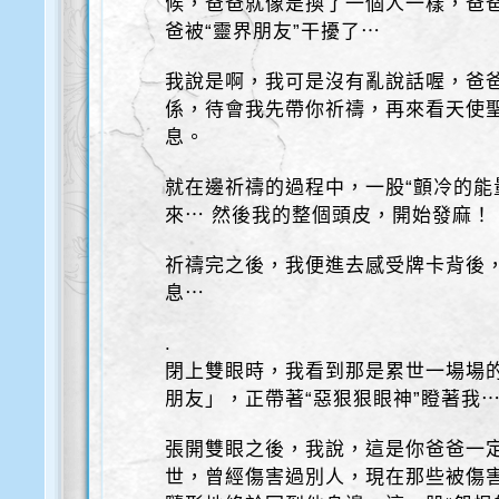
候，爸爸就像是換了一個人一樣，爸
爸被“靈界朋友”干擾了⋯
我說是啊，我可是沒有亂說話喔，爸
係，待會我先帶你祈禱，再來看天使
息。
就在邊祈禱的過程中，一股“顫冷的能
來⋯ 然後我的整個頭皮，開始發麻！
祈禱完之後，我便進去感受牌卡背後
息⋯
.
閉上雙眼時，我看到那是累世一場場
朋友」，正帶著“惡狠狠眼神”瞪著我
張開雙眼之後，我說，這是你爸爸一
世，曾經傷害過別人，現在那些被傷