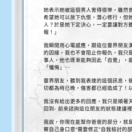
她表示她被這個男人害得很慘，雖然
希望她可以放下仇恨，潛心修行，但
人？於是她下定決心，一定要讓對方體
報！」
我瞬間用心電感應，跟這位靈界朋友
的因緣，我也不會阻止你報仇，我只
事人，他也逐漸能夠因此「自覺」，
「懺悔」⋯
靈界朋友，聽到我表達的這個訊息，
切都為時已晚，傷害都已經造成了！
我沒有給出更多的回應，我只是順著
回到- 前來諮詢這位朋友的狀態建議
我說，你現在能幫你爸爸的部分，就
察自己身口意“需要修正”自我檢討的