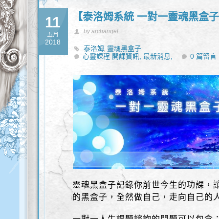
【泰洛姆系統 一對一靈魂黑盒
11
by archangel
五月
2018
泰洛姆
靈魂黑盒子
,
心靈課程 開課資訊,
最新消息,
0 篇留言
靈魂黑盒子記錄你前世今生的功課，
的黑盒子，全然做自己，走向自己的