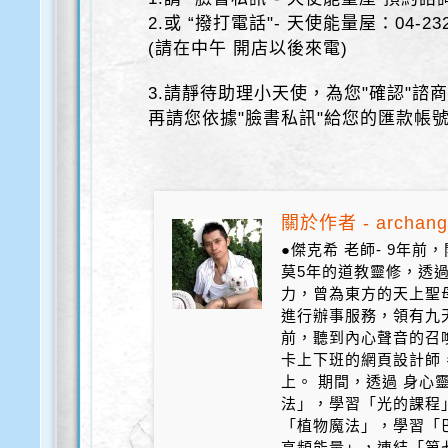
2.或 “撥打電話"- 天使能量屋：04-232
(請在中午 開店以後來電)
3.請靜待助理小天使，為您"確認"諮
再請您依據"臉書私訊"給您的匯款帳
關於作者 - archang
●傑克希 老師- 9年
莫5年的道教靈修，透
力，曾為東方的天上聖
進行辦事服務，領有九天
前，聽到內心聲音的召
卡上下班的網頁設計師
上。 期間，透過 身心
法」，學習「光的課程
「植物魔法」，學習「
高頻能量」，連結「第