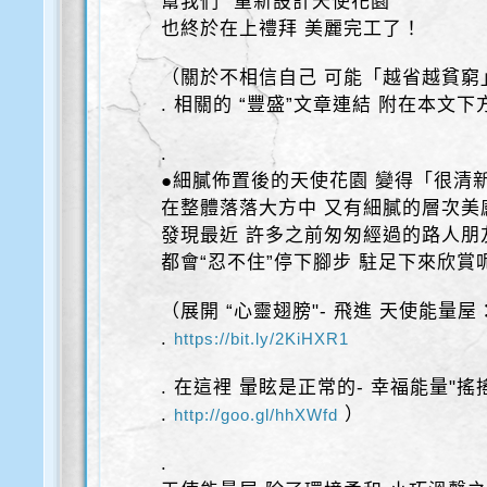
幫我們 “重新設計天使花園”
也終於在上禮拜 美麗完工了！
（關於不相信自己 可能「越省越貧窮
. 相關的 “豐盛”文章連結 附在本文下
.
●細膩佈置後的天使花園 變得「很清
在整體落落大方中 又有細膩的層次美
發現最近 許多之前匆匆經過的路人朋
都會“忍不住”停下腳步 駐足下來欣賞
（展開 “心靈翅膀"- 飛進 天使能量屋
.
https://bit.ly/2KiHXR1
. 在這裡 暈眩是正常的- 幸福能量"搖
.
）
http://goo.gl/hhXWfd
.