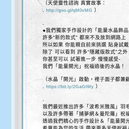
（天使靈性諮詢 真實故事：
.
）
http://goo.gl/qM0vMG
.
●我們獨家手作設計的「能量水晶飾品
許多“新的款式” 都來不及放到網路上
所以如果 你能親自前來挑選 貼身試
除了 可以看到 許多“隱藏版款式”之外
你甚至可以 試著進一步 慢慢感受-
我們「能量開光」祝福過後的水晶！
（水晶「開光」啟動，裡子面子都兼
.
）
https://bit.ly/2GaGtWy
.
我們最近推出許多「波希米雅風」羽
以及許多帶著「捕夢網＆曼陀羅」祝
透過我們精心的手作設計＆「能量開
希冀能為您的生活 帶來更多天使祝福