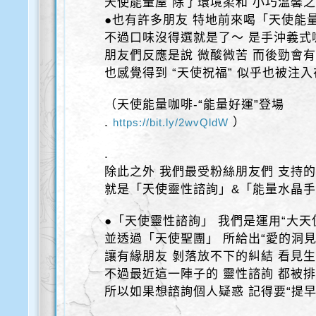
天使能量屋 除了環境柔和 小巧溫馨
●也有許多朋友 特地前來喝「天使能
不過口味沒得選就是了～ 是手沖義式
朋友們反應是說 微酸微苦 而後勁會有
也感覺得到 “天使祝福” 似乎也被注
（天使能量咖啡-“能量好運”登場
.
）
https://bit.ly/2wvQldW
.
除此之外 我們最受粉絲朋友們 支持
就是「天使靈性諮詢」&「能量水晶
●「天使靈性諮詢」 我們是運用“大天
並透過「天使聖團」 所給出“愛的洞見
讓有緣朋友 剝落放不下的糾結 看見
不過最近這一陣子的 靈性諮詢 都被排
所以如果想諮詢個人疑惑 記得要“提早