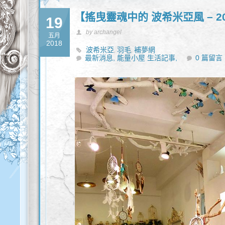
【搖曳靈魂中的 波希米亞風 – 2
19
by archangel
五月
2018
波希米亞
羽毛
補夢網
,
,
最新消息,
能量小屋 生活記事,
0 篇留言