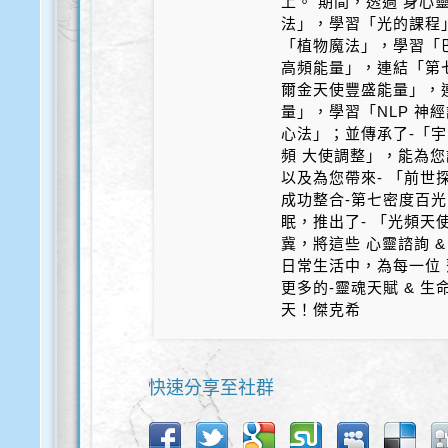
上。 期間，透過 身心
法」，學習「光的課程
「植物魔法」，學習「
高頻能量」，連結「第
爾金天使豐盛能量」，
量」，學習「NLP 神
心法」；並傳承了-「宇
頻 大使調整」，能為您
以及為您帶來- 「前世探
成功整合-第七密度百光 
眠，推出了- 「光頻天
冀，將這些 心靈諮詢 &
日常生活中，為每一位 
更多的-靈魂天賦 & 
天！傑克希
快速分享至社群