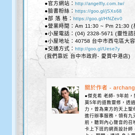
●官方網站：
http://angelfly.com.tw/
●臉書粉絲：
https://goo.gl/jSXs68
●部 落 格：
https://goo.gl/HNZev0
●營業時間：Am 11:30 ~ Pm 21:30
●小屋電話：(04) 2328-5671 (靈性
●小屋地址：40758 台中市西屯區大容
●交通方式：
http://goo.gl/Uese7y
(我們靠近 台中市政府- 愛買中港店)
關於作者 - archang
●傑克希 老師- 9年
莫5年的道教靈修，透
力，曾為東方的天上聖
進行辦事服務，領有九天
前，聽到內心聲音的召
卡上下班的網頁設計師