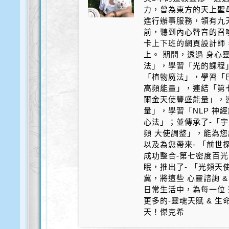
力，曾為東方的天上聖
進行辦事服務，領有九天
前，聽到內心聲音的召
卡上下班的網頁設計師
上。 期間，透過 身心
法」，學習「光的課程
「植物魔法」，學習「
高頻能量」，連結「第
爾金天使豐盛能量」，
量」，學習「NLP 神
心法」；並傳承了-「宇
頻 大使調整」，能為您
以及為您帶來- 「前世探
成功整合-第七密度百光 
眠，推出了- 「光頻天
冀，將這些 心靈諮詢 &
日常生活中，為每一位 
更多的-靈魂天賦 & 
天！傑克希