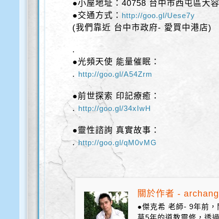
●小屋地址：40758 台中市西屯區大容
●交通方式：
http://goo.gl/Uese7y
(我們靠近 台中市政府- 愛買中港店)
.
●光頻天使 能量催眠：
.
http://goo.gl/A54Zrm
●前世探索 印記療癒：
.
http://goo.gl/34xIwH
●靈性諮詢 真實故事：
.
http://goo.gl/qM0vMG
關於作者 - archang
●傑克希 老師- 9年
莫5年的道教靈修，透