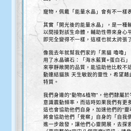
寵物，佩戴「能量水晶」會有不一樣
其實「開光後的能量水晶」，是一種
以間接對該生命體，輔助性帶來身心
即完全變得不一樣，這樣也就太誇張
像我去年就幫我們家的「黑貓 嚕嚕」
用了水晶礦石：「海水藍寶+蛋白石」
來寧靜敞開的品質，能協助他比較不這
動連結貓族 天生敏銳的靈性，希望藉
特質。
我們身邊的“動物&植物”，他們隸屬
意識震動頻率，而這時如果我們有更
這也會協助他們自身，加速他們的“靈
將會協助他們「覺察」自身的「自我
進一步啟發，讓他們心靈開展，去探