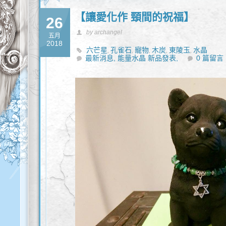
【讓愛化作 頸間的祝福】
26
by archangel
五月
2018
六芒星
孔雀石
寵物
木炭
東陵玉
水晶
,
,
,
,
,
最新消息,
能量水晶 新品發表,
0 篇留言