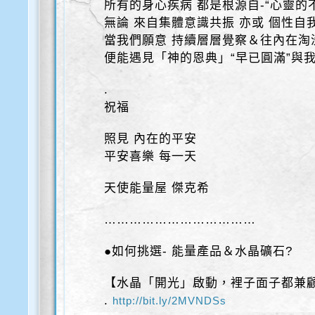
所有的身心疾病 都是根源自-“心靈的
無論 來自集體意識共振 亦或 個性自
當我們願意 持續層層覺察＆往內在淘
便能遇見「神的恩典」“早已圓滿”與
.
祝福
照見 內在的平安
平安喜樂 每一天
天使能量屋 傑克希
………………………………
●如何挑選- 能量產品＆水晶礦石?
【水晶「開光」啟動，裡子面子都兼
.
http://bit.ly/2MVNDSs