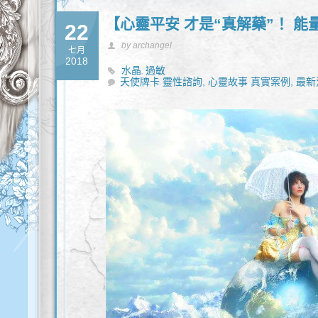
【心靈平安 才是“真解藥”！ 
22
by archangel
七月
2018
水晶
過敏
,
天使牌卡 靈性諮詢,
心靈故事 真實案例,
最新