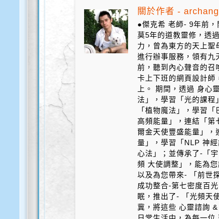
關於作者 - archang
●傑克希 老師- 9年
莫5年的道教靈修，透
力，曾為東方的天上聖
進行辦事服務，領有九天
前，聽到內心聲音的召
卡上下班的網頁設計師
上。 期間，透過 身心
法」，學習「光的課程
「植物魔法」，學習「
高頻能量」，連結「第
爾金天使豐盛能量」，
量」，學習「NLP 神
心法」；並傳承了-「宇
頻 大使調整」，能為您
以及為您帶來- 「前世探
成功整合-第七密度百光 
眠，推出了- 「光頻天
冀，將這些 心靈諮詢 &
日常生活中，為每一位 