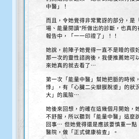
中醫」！
而且，令她覺得非常驚訝的部分，是「
場、能量閱讀”所做出的診斷，也真
報告中，「一一印證了」！！
她說，前陣子她覺得一直不是睡的很
那一次的靈性諮詢後，我便推薦她可
來她真的就去看了⋯
第一次「能量中醫」幫她把脈的時候
悸」，有「心臟二尖瓣膜脫垂」的狀
大」的風險⋯
她後來回想，的確在這幾個月開始，
不舒服，所以聽到「能量中醫」這麼
回事⋯ 但她覺得還是應該要慎重一點
醫院，做「正式健康檢查」。