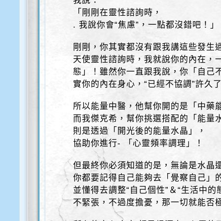
我說：
「剛剛在靈性諮詢時，
. 我說你會“焦慮”，一點都沒錯吧！」
剛剛，你其實都沒有跟我講這些發生
天使靈性諮詢時，我就說你的內在，
態」！雖然你一直跟我說，你「自己
實你的內在身心，“已經不協調”許久
所以能量中醫，他幫你開的是「中藥
而我傑克希，幫你挑選搭配的「能量
則是透過「開光後的能量水晶」，
協助你進行- 「心靈頻率調理」！
但最終你必須知道的是，無論是水晶
你都要記得自己能夠去「覺察自己」
並懂得去調整“自己個性”＆“生活中的
不緊張，不過度擔憂，那一切就能否