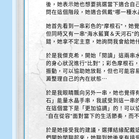
後，她表示她也想要挑選當下適合自
問在這個階段，她適合佩戴“哪一種水
她首先看到一串彩色的“摩根石”，她
但同時又有一串“海水藍寶＆天河石”
錯，她拿不定主意，她詢問我會給她
於是我傑克希，開始「閱讀」這兩串水
的身心狀況進行“比對”；彩色摩根石
振動，可以協助她放鬆，但也可能容
澱整理自己的內在狀態⋯
於是我眼睛飄向另外一串，她也覺得
石」能量水晶手串，我感受到這一串
在這個當下是「更加協調」的！可以協
“自在從容”面對當下的生活節奏，而
於是她接受我的建議，選擇結緣配戴
們開始閒聊起來，她聊到她後來有接