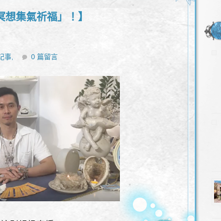
冥想集氣祈福」！】
記事,
0 篇留言