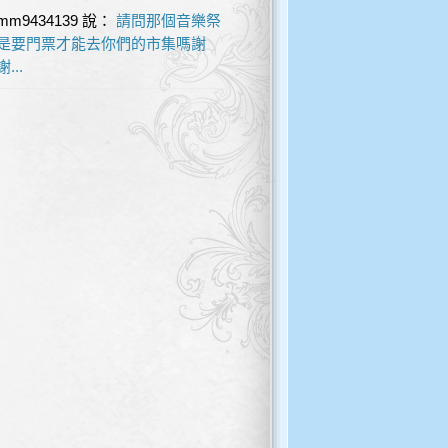
mm9434139
說：
請問那個音樂祭
是要門票才能去你們的市集嗎謝
謝...