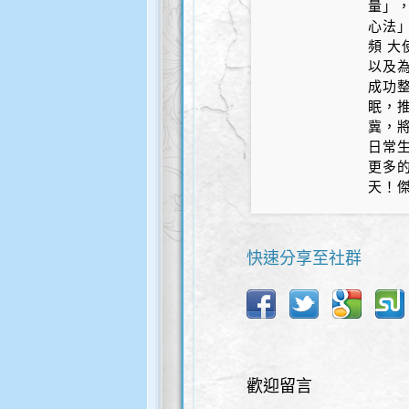
量」，
心法」
頻 大
以及為
成功整
眠，推
冀，將
日常生
更多的
天！
快速分享至社群
歡迎留言