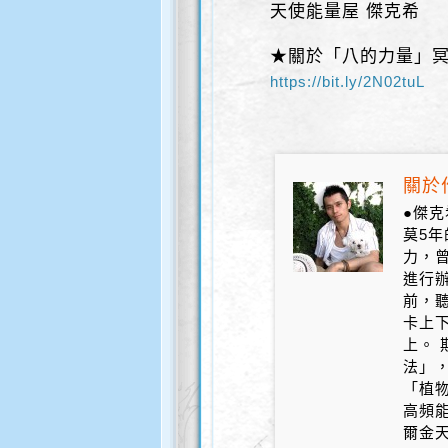
天使能量屋 傑克希
★關於「八的力量」冥
https://bit.ly/2N02tuL
關於作
●傑克
莫5
力，
進行辦
前，
卡上
上。 
法」
「植
高頻
爾金