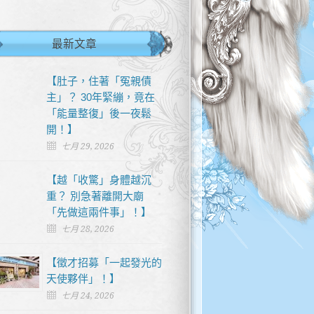
最新文章
【肚子，住著「冤親債
主」？ 30年緊繃，竟在
「能量整復」後一夜鬆
開！】
七月 29, 2026
【越「收驚」身體越沉
重？ 別急著離開大廟
「先做這兩件事」！】
七月 28, 2026
【徵才招募「一起發光的
天使夥伴」！】
七月 24, 2026