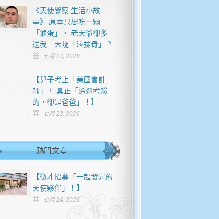
《天使覺察 生活小故
事》 原本只想吃一顆
「滷蛋」， 老天爺卻多
送我一大塊「滷排骨」？
七月 24, 2026
【兒子考上「美國會計
師」， 真正「通過考驗
的，卻是爸爸」！】
七月 23, 2026
熱門文章
【徵才招募「一起發光的
天使夥伴」！】
七月 24, 2026