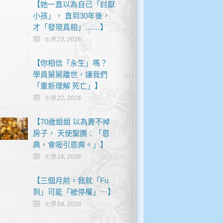
【她一直以為自己「討厭
小孩」， 直到30年後，
才「發現真相」……】
七月 23, 2026
【你相信「永生」嗎？
學員舅舅離世，讓我們
「重新理解 死亡」】
七月 22, 2026
【70歲姐姐 以為賣不掉
房子， 天使聖團：「恩
典，會吸引恩典。」】
七月 16, 2026
【三個月前，我就「Fu
到」可能「被停權」⋯】
七月 04, 2026