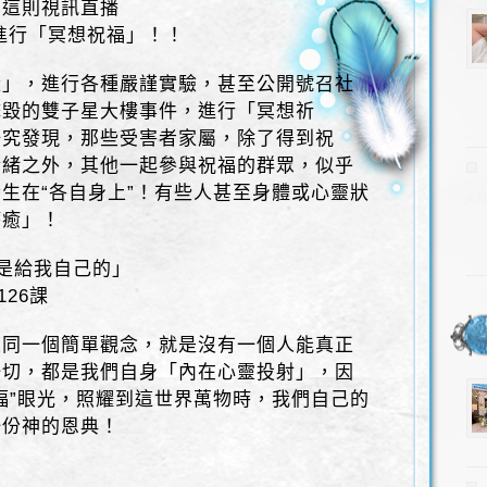
由這則視訊直播
進行「冥想祝福」！！
量」，進行各種嚴謹實驗，甚至公開號召社
擊毀的雙子星大樓事件，進行「冥想祈
研究發現，那些受害者家屬，除了得到祝
情緒之外，其他一起參與祝福的群眾，似乎
生在“各自身上”！有些人甚至身體或心靈狀
療癒」！
是給我自己的」
26課
複同一個簡單觀念，就是沒有一個人能真正
一切，都是我們自身「內在心靈投射」，因
福”眼光，照耀到這世界萬物時，我們自己的
一份神的恩典！