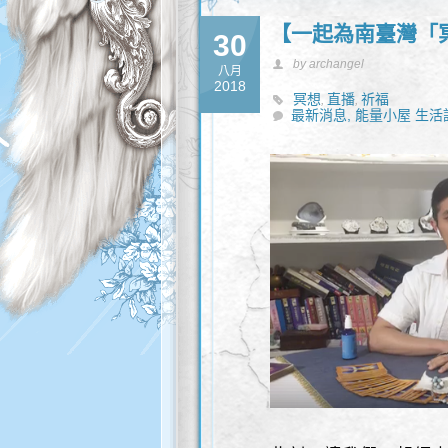
【一起為南臺灣「
30
by archangel
八月
2018
冥想
直播
祈福
,
,
最新消息,
能量小屋 生活