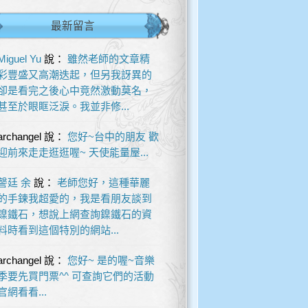
最新留言
Miguel Yu
說：
雖然老師的文章精
彩豐盛又高潮迭起，但另我訝異的
卻是看完之後心中竟然激動莫名，
甚至於眼眶泛淚。我並非修...
archangel
說：
您好~台中的朋友 歡
迎前來走走逛逛喔~ 天使能量屋...
謦廷 余
說：
老師您好，這種華麗
的手鍊我超愛的，我是看朋友談到
鎳鐵石，想說上網查詢鎳鐵石的資
料時看到這個特別的網站...
archangel
說：
您好~ 是的喔~音樂
季要先買門票^^ 可查詢它們的活動
官網看看...