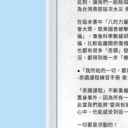
此刻，讓我們一起經
為台灣南部這次水災 
在這本書中「八的力
會大眾，幫美國曾被
福」，事後科學數據
福，比較能離開悲傷
也都有很多「奇蹟」發
況，都得到進一步「
●「我所給的一切，都
-奇蹟課程練習手冊 第1
「奇蹟課程」不斷重
置身事外，因為所有
此當我們能將“愛與祝
心中，也能感受到這
一切都是流動的！