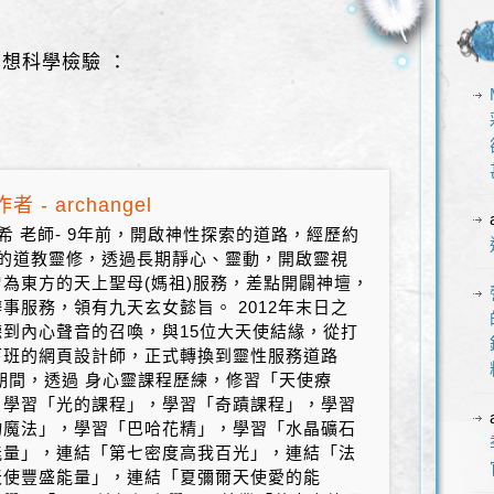
想科學檢驗 ：
者 - archangel
希 老師- 9年前，開啟神性探索的道路，經歷約
年的道教靈修，透過長期靜心、靈動，開啟靈視
曾為東方的天上聖母(媽祖)服務，差點開闢神壇，
事服務，領有九天玄女懿旨。 2012年末日之
聽到內心聲音的召喚，與15位大天使結緣，從打
下班的網頁設計師，正式轉換到靈性服務道路
期間，透過 身心靈課程歷練，修習「天使療
，學習「光的課程」，學習「奇蹟課程」，學習
物魔法」，學習「巴哈花精」，學習「水晶礦石
能量」，連結「第七密度高我百光」，連結「法
天使豐盛能量」，連結「夏彌爾天使愛的能