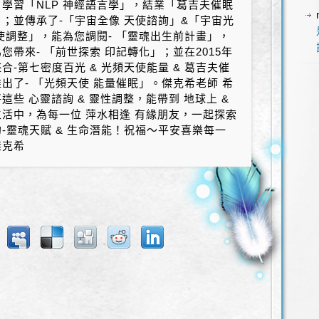
學習「NLP 神經語言學」，結業「葛吉夫催眠
；並傳承了-「宇宙全像 天使諮詢」&「宇宙光
使調整」，能為您調閱- 「靈魂出生前計畫」，
您帶來- 「前世探索 印記轉化」；並在2015年
合-第七密度百光 & 光頻天使能量 & 葛吉夫催
出了- 「光頻天使 能量催眠」。傑克希老師 希
這些 心靈諮詢 & 靈性調整，能帶到 地球上 &
活中，為每一位 萍水相逢 有緣朋友，一起探索
-靈魂天賦 & 生命潛能！祝福～平安喜樂每一
傑克希