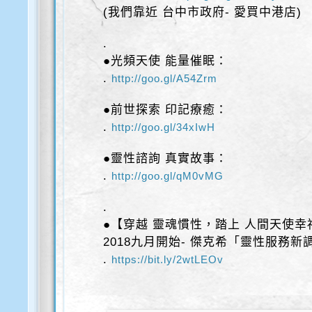
(我們靠近 台中市政府- 愛買中港店)
.
●光頻天使 能量催眠：
.
http://goo.gl/A54Zrm
●前世探索 印記療癒：
.
http://goo.gl/34xIwH
●靈性諮詢 真實故事：
.
http://goo.gl/qM0vMG
.
●【穿越 靈魂慣性，踏上 人間天使幸
2018九月開始- 傑克希「靈性服務新
.
https://bit.ly/2wtLEOv