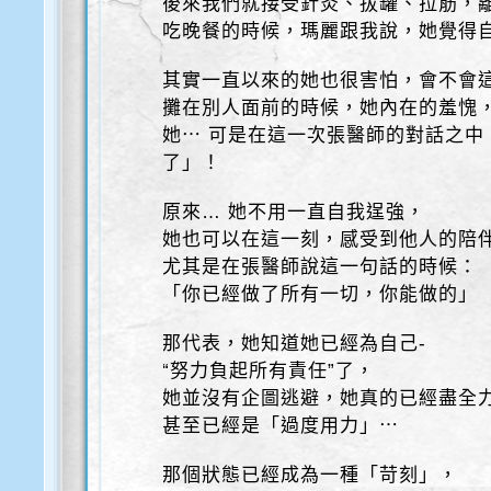
後來我們就接受針灸、拔罐、拉筋，
吃晚餐的時候，瑪麗跟我說，她覺得
其實一直以來的她也很害怕，會不會這
攤在別人面前的時候，她內在的羞愧，
她⋯ 可是在這一次張醫師的對話之中
了」！
原來… 她不用一直自我逞強，
她也可以在這一刻，感受到他人的陪
尤其是在張醫師說這一句話的時候：
「你已經做了所有一切，你能做的」
那代表，她知道她已經為自己-
“努力負起所有責任”了，
她並沒有企圖逃避，她真的已經盡全
甚至已經是「過度用力」⋯
那個狀態已經成為一種「苛刻」，