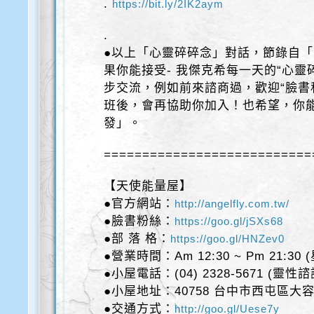
.
https://bit.ly/2IK2aym
.
●以上「心靈碎碎念」對話，節錄自「天
果你能接受- 我傑克希每一天的“心靈
步交流，例如前來諮商過，歡迎“臉書
班後，會再協助你加入！也希望，你
發」。
===========================
【天使能量屋】
●官方網站：
http://angelfly.com.tw/
●臉書粉絲：
https://goo.gl/jSXs68
●部 落 格：
https://goo.gl/HNZev0
●營業時間：Am 12:30 ~ Pm 21:30
●小屋電話：(04) 2328-5671 (靈性
●小屋地址：40758 台中市西屯區大容
●交通方式：
http://goo.gl/Uese7y