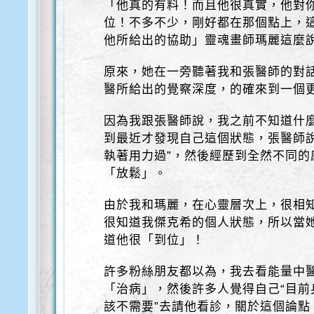
「他真的有料！而且他很真實，他對
位！不多不少，剛好都在那個點上，
他所給出的協助」靈魂畫師瑪麗這麼
原來，她在一旁聽著我和張醫師的對
醫所給出的覺察深度，的確來到一個
因為我跟張醫師說，我之前不知道什
到最近才發現自己這個狀態，張醫師
執著用力過”，然後經歷到全然不同
「放鬆」。
由於我和瑪麗，在心靈層次上，很相
很知道我傑克希的個人狀態，所以當
道他很「到位」！
許多粉絲朋友都以為，我去看能量中
「治病」，然後許多人覺得自己“目前
該不需要”去請他看診，關於這個論點