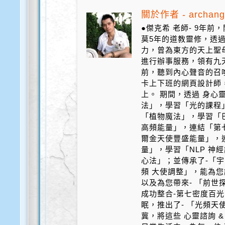
關於作者 - archang
●傑克希 老師- 9年
莫5年的道教靈修，透
力，曾為東方的天上聖
進行辦事服務，領有九天
前，聽到內心聲音的召
卡上下班的網頁設計師
上。 期間，透過 身心
法」，學習「光的課程
「植物魔法」，學習「
高頻能量」，連結「第
爾金天使豐盛能量」，
量」，學習「NLP 神
心法」；並傳承了-「宇
頻 大使調整」，能為您
以及為您帶來- 「前世探
成功整合-第七密度百光 
眠，推出了- 「光頻天
冀，將這些 心靈諮詢 &