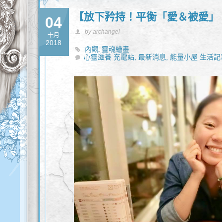
【放下矜持！平衡「愛＆被愛」
04
by archangel
十月
2018
內觀
靈魂繪畫
,
心靈滋養 充電站,
最新消息,
能量小屋 生活記