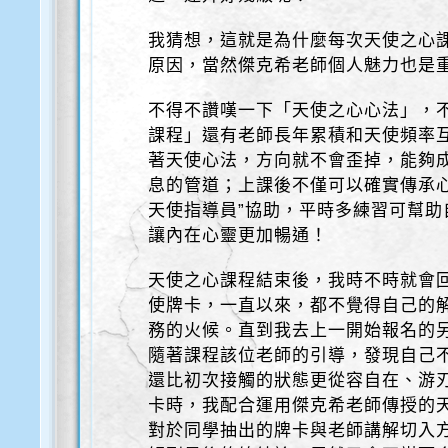
我猜想，這就是為什麼每次天使之心
原因，當然傑克希老師個人魅力也是
不得不讚嘆一下「天使之心心法」，
課程」還有老師長年累積和天使頻率
著天使心法，方向就不會歪掉，能夠
息的管道；上課後不僅可以確實傳承
天使指導員”協助，平時多練習可幫
讓內在心靈更加暢通！
天使之心課程結束後，我時不時就會
使牌卡，一直以來，都不覺得自己的
務的火候。直到我去上一開始報名的
隨著課程該位老師的引導，發現自己
還比初次接觸的狀態更從容自在、游
卡時，我配合運用傑克希老師傳授的
對於同學抽出的牌卡與老師講解切入