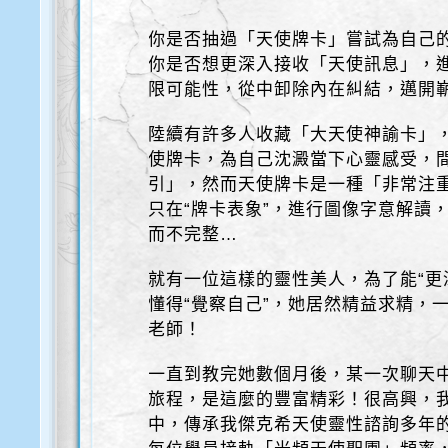
你是否抽過「天使牌卡」嘗試為自己的
你是否想更深入接收「天使訊息」，
限可能性，從中卸除內在糾結，邁開
陸續有許多人收藏「大天使神諭卡」
使牌卡，為自己沈澱當下心靈感受，
引」，然而天使牌卡是一種「非常注重
只在“牌卡表象”，進行圖像字意解讀
而不完整…
就有一位這樣的靈性美人，為了能“更
懂得“覺察自己”，她居然精益求精，
老師！
一直到教完她數個月後，某一次聊天
旅程，是這麼的豐富精彩！很高興，
中，傳承我傑克希天使靈性諮詢多年