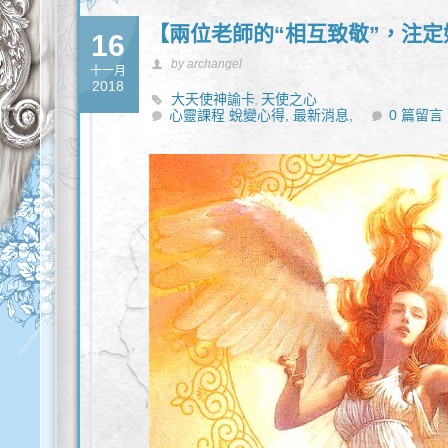
【兩位老師的“相互致敬”，注
16
by archangel
十一月
2018
大天使神諭卡
天使之心
,
心靈課程 蛻變心得,
最新消息,
0 篇留言