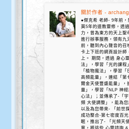
關於作者 - archang
●傑克希 老師- 9年
莫5年的道教靈修，透
力，曾為東方的天上聖
進行辦事服務，領有九天
前，聽到內心聲音的召
卡上下班的網頁設計師
上。 期間，透過 身心
法」，學習「光的課程
「植物魔法」，學習「
高頻能量」，連結「第
爾金天使豐盛能量」，
量」，學習「NLP 神
心法」；並傳承了-「宇
頻 大使調整」，能為您
以及為您帶來- 「前世探
成功整合-第七密度百光 
眠，推出了- 「光頻天
冀，將這些 心靈諮詢 &