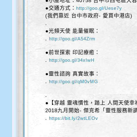
●小屋地址：40758 台中市西屯區大容
●交通方式：
http://goo.gl/Uese7y
(我們靠近 台中市政府- 愛買中港店)
.
●光頻天使 能量催眠：
.
http://goo.gl/A54Zrm
●前世探索 印記療癒：
.
http://goo.gl/34xIwH
●靈性諮詢 真實故事：
.
http://goo.gl/qM0vMG
.
●【穿越 靈魂慣性，踏上 人間天使幸
2018九月開始- 傑克希「靈性服務新
.
https://bit.ly/2wtLEOv