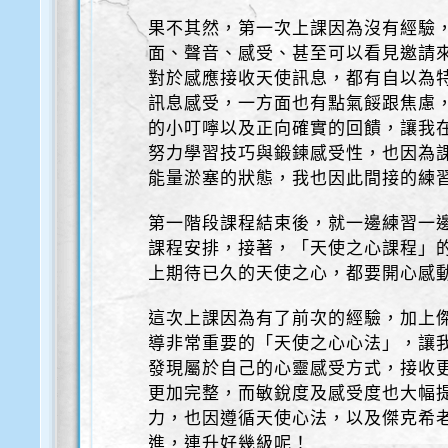
果不其然，第一次上課因為沒有經驗
面、聲音、感受、甚至可以看見邀請
對於感應接收天使訊息，都有自以為
訊息感受，一方面也有點氣餒跟焦慮
的小叮嚀以及正向確實的回饋，讓我
努力學習技巧與鍛鍊感受性，也因為
能量淤塞的狀態，我也因此間接的練
第一階段課程結束後，就一邊練習一
課程安排，接著，「天使之心課程」
上期待已久的天使之心，都要開心感
這次上課因為有了前次的經驗，加上
導非常重要的「天使之心心法」，讓
發現屬於自己的心靈感受方式，接收
更加完整，而敏銳度及感受度也大幅
力，也因遵循天使心法，以及傑克希
進，連升好幾級呢！