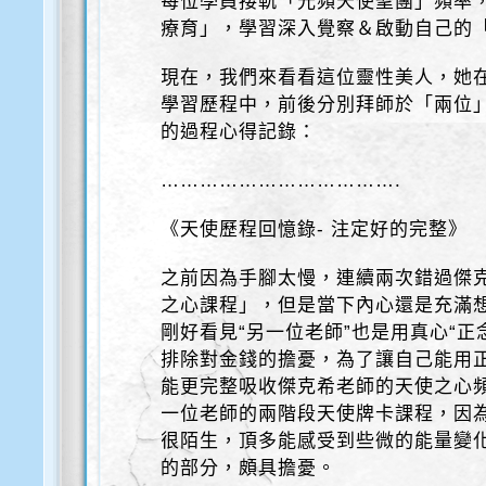
每位學員接軌「光頻天使聖團」頻率
療育」，學習深入覺察＆啟動自己的
現在，我們來看看這位靈性美人，她
學習歷程中，前後分別拜師於「兩位
的過程心得記錄：
……………………………….
《天使歷程回憶錄- 注定好的完整》
之前因為手腳太慢，連續兩次錯過傑
之心課程」，但是當下內心還是充滿
剛好看見“另一位老師”也是用真心“正
排除對金錢的擔憂，為了讓自己能用
能更完整吸收傑克希老師的天使之心
一位老師的兩階段天使牌卡課程，因
很陌生，頂多能感受到些微的能量變
的部分，頗具擔憂。