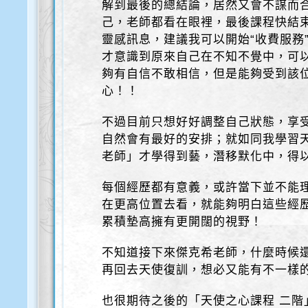
解到最後的總結論，居然又會不謀而
己，老師都看在眼裡，最後課程快結
靈感訊息，建議我可以開始“收費服務
才意識到原來自己在不知不覺中，可
夠有自信不敢相信，但是能夠受到該
心！！
不過目前只想好好調整自己狀態，享
自然會有最好的安排；就如同我學習
老師」才學得到藝，潛移默化中，得
每個經歷都有意義，或許當下並不能
在更高位置去看，就能夠明白這些經
累積墊高擁有更開闊的視野！
不知道接下來傑克希老師，什麼時候
再回去天使復訓，想必又能有不一樣
也很期待之後的「天使之心課程 二階