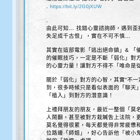
.
https://bit.ly/2G0jXUW
.
由此可知… 找錯心靈諮詢師，遇到歪
失足成千古恨」，實在不可不慎…
其實在這部電影「逃出絕命鎮」& 「
的催眠技巧，一定是不斷「弱化」對
的心靈力量！讓對方不得不「唯命是
關於「弱化」對方的心智，其實“不一
到，很多時候只是看似表面的「聊天
「植入」到對方的潛意識！
上禮拜朋友的朋友，最近一整個「莫
人鬧翻，甚至被對方栽贓吿上法院，
莫名覺得很累，每天都覺得非常疲憊和
位路邊「師姐」，好心告訴他「被小