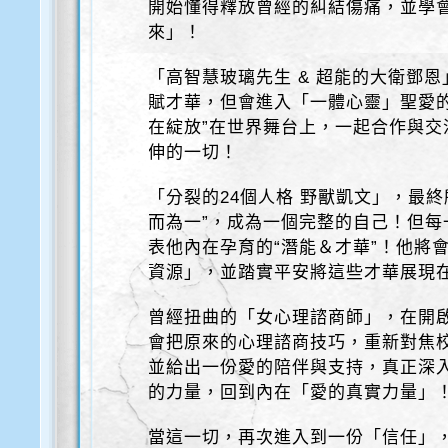
開始懂得釋放曾經的糾結傷痛，並學
來」！
「高智慧玻璃先生 & 超能的大衛鄧恩
賦才華，但會進入「一體心靈」聖愛
在綻放”在世界舞台上，一起合作與
伸的一切！
「分裂的24個人格 野獸凱文」，最
而為一”，成為一個完整的自己！但
表他內在孕育的“潛能＆才華”！他將
資源」，並踏實平安將這些才華展現
曾經扭曲的「女心理諮商師」，在開
會把原來的心理諮商技巧，重新對焦
並給出一份愛的陪伴與支持，真正深
的力量，回到內在「愛的真實力量」
當這一切，再次進入到一份「信任」