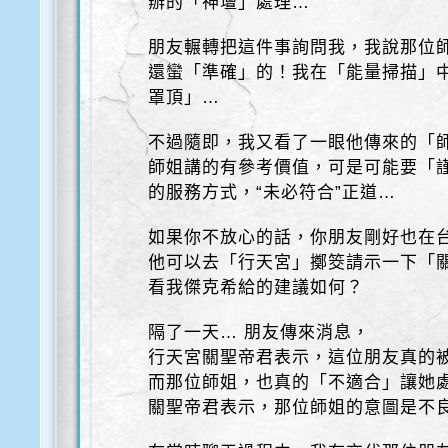
辦的「神壇」處理…
朋友輾轉把這件事詢問我，我說那位
還蠻「準確」的！我在「能量掃描」
罩頂」…
不過隨即，我又看了一眼他傳來的「
師姐講的有參考價值，可是可能要「
的服務方式，“未必符合”正道…
如果你不放心的話，你朋友剛好也在
他可以去「行天宮」擲筊請示一下「
看我傑克希給的建議如何？
隔了一天… 朋友傳來消息，
行天宮關聖帝君表示，這位朋友真的
而那位師姐，也真的「不適合」讓她
關聖帝君表示，那位師姐的意圖是不