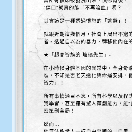
當所有憤怒被發洩出來，憤怒背後，
“傷口”就真的能「不再流血」嗎？
其實這是一種透過憤怒的「逃避」！
就跟近期這幾個月，社會上層出不窮
者，透過自以為的暴力，轉移他內在
★「超高智能的 玻璃先生」-
在小時候身體基因的異常中，全身骨
裂，不知是否老天造化與命運安排，
智力」！
所有事情過目不忘，所有科學以及程
我學習，甚至擁有驚人策劃能力，能“
密策劃全局！
然而…
他無法像常人一樣自由奔跑的「自卑