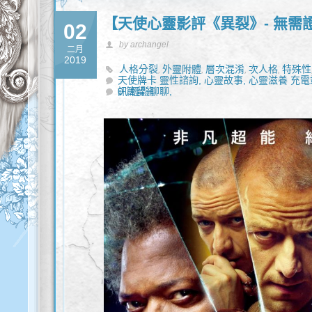
【天使心靈影評《異裂》- 無需
02
by archangel
二月
2019
人格分裂
外靈附體
層次混淆
次人格
特殊性
,
,
,
,
天使牌卡 靈性諮詢,
心靈故事,
心靈滋養 充電
訊 輕鬆聊聊,
0 篇留言