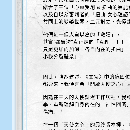
於是，集扭曲信念系統於大成的《異
結合了三位「心靈受創 & 扭曲的異能
以及自以為審判者的「扭曲 女心理諮
共同上演娑婆世界，二元對立，光怪
他們每一個人自以為的「救贖」，
其實“都無法”真正走向「真理」！！
只是更加的加深「各自內在的扭曲」
小我分裂體系」…
.
因此，強烈建議- 《異裂》中的這四
都要來上我傑克希「開啟天使之心」
因為在三天的天使課程工作坊裡，我
學，重新理解自身內在的「神性圓滿
傷痛」！
在一個「天使之心」的最終版本裡，