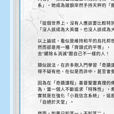
系」，她成為道貌岸然手持天秤的「
.
「這個世界上，沒有人應該要比較特
「沒人該成為大英雄，也沒人該成為
以上論述，看似是維持和平的烏托邦
然而卻是用一種「齊頭式的平等」，
去“鏟除＆消滅”跟自己不一樣的人！
類似說法，在許多剛入門學習「奇蹟
得不疑有他，在似是而非中，甚至會覺
因為在「奇蹟課程」基督聖靈真理的
為，當一個人不斷追求「特殊性」，
實就是在強化「小我信念系統」，這麽
「自絕於天堂」。
然而，如果只知其一，不知其二，