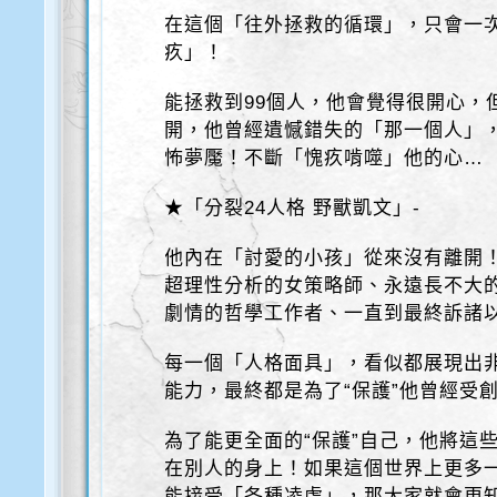
在這個「往外拯救的循環」，只會一次
疚」！
能拯救到99個人，他會覺得很開心，
開，他曾經遺憾錯失的「那一個人」
怖夢魘！不斷「愧疚啃噬」他的心…
★「分裂24人格 野獸凱文」-
他內在「討愛的小孩」從來沒有離開
超理性分析的女策略師、永遠長不大
劇情的哲學工作者、一直到最終訴諸
每一個「人格面具」，看似都展現出
能力，最終都是為了“保護”他曾經受
為了能更全面的“保護”自己，他將這
在別人的身上！如果這個世界上更多
能接受「各種凌虐」，那大家就會更