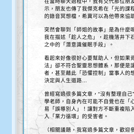
在當時聊天過程中，我有交代那位朋
示，朋友也傳了我傑克希在「光的課
的錄音冥想檔，希冀可以為他帶來協
突然會聊到「師姐的故事」是為什麼
我在描述「趁人之危」，趁機落井下
之中的「潛意識催眠手段」。
看起來好像很好心要幫助人，但如果背
法」卻不符合聖靈思想體系，那便是
者，甚至藉此「恐懼控制」當事人的
決定與人生道路…
曾經寫過很多篇文章，“沒有整理自己
學老師，自身內在可能不自覺也在「
易「誤導別人」！讓對方不斷重複陷
入「業力循環」的受害者。
（相關議題，我寫過多篇文章，歡迎