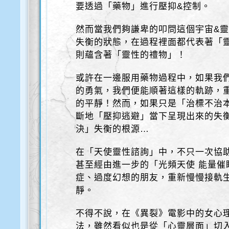
要透過「藥物」進行壓抑&控制。
然而當我們夠謙卑的叩問這個宇宙&
失衡的狀態，在過程裡面都代表著「
則蘊含著「靈性的禮物」！
或許在一邊服用藥物過程中，如果我
的勇氣，我們便能順著這樣的軌跡，
的平靜！然而，如果只是「治標不治
斷地「壓抑逃避」當下呈現出來的失
決」失衡的根源…
在「天使靈性諮詢」中，不只一次協助
甚至經由進一步的「光頻天使 能量催
症、過度幻想的朋友，重新慢慢接軌
靜。
不得不說，在《異裂》電影中的女心
法，雖然看似也是從「心靈層面」切