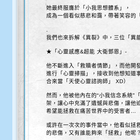
她最終服膺於「小我思想體系」，
成為一個看似慈悲和靄，帶著笑容的
.
我們也來拆解《異裂》中，三位「異
★「心靈感應&超能 大衛鄧恩」-
他不斷進入「救贖者情節」，而他開
進行「心靈掃描」，接收到他想知道
合來當「天使心靈諮詢師」 XD）
然而，他被他內在的“小我信念系統”
架，讓心中充滿了遺憾與悲傷，讓他
希望能拯救在痛苦世界中的受害者…
或許在一次次的事件當中，他看似拯
的悲傷，又有誰能夠來「拯救」他呢