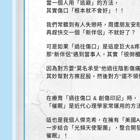
當一個人用「逃避」的方法，
其實傷口「根本就不會好」！！
我們常聽到有人失戀時，周遭朋友安
再趕快交一個「新伴侶」不就好了？
可是如果「過往傷口」是這麼巨大&
那“新伴侶”遇到當事人，其實「很倒
因為對方要“莫名承受”他過往陰影傷
其妙幫對方擦屁股，然後對方“還不領
.
在療育「過往傷口 & 創傷印記」時，
「催眠」是近代心理學家常運用的方
這也是我個人傑克希，在擁有「美國A
一步結合「光頻天使聖團」，整合開發
催眠」！