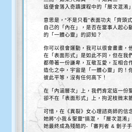
這便會落入奇蹟課程中的「層次混淆
意思是，“不是只看”表面功夫「齊頭
自己的「內在」，是否在當事人起心
的「一體心靈」的認知？
你可以很會運動，我可以很會畫畫，
在「表面形式」是如此不同，但在我
都帶著一份謙卑，互敬互愛，互相合
造化之中，宇宙是「一體心靈」的！
彼此平等，沒有任何高下！
在「內涵層次」上，我們肯定這一份
卻不在「表面形式」上，拘泥枝微末
可惜，在《異裂》女心理諮商師的信
她將“小我＆聖靈”搞混，「層次混淆
她最終成為殘酷的-「審判者 & 劊子