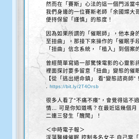
然而在「賽斯」心法的這一個門派當
我們身邊的一位賽斯老師「余國燦大
便持保留「謹慎」的態度！
因為如果所謂的「催眠師」，他本身
至扭曲」，那接下來操作的「催眠手
「扭曲」信念系統，「植入」到個案的
曾經簡單寫過一部驚悚電影的心靈影
裡面探討要多留意「扭曲」變態的催
【從「逃出絕命鎮」 看“變態諮商師”
.
https://bit.ly/2T4Orsb
很多人看了“不痛不癢”，會覺得這不
情… 可是你知道嗎？在最近這幾個月
二連三發生「醜聞」！
＜中時電子報＞
淫蕩醫練催眠 控制多名女子 自己當