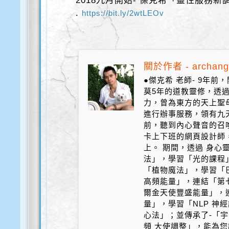
2018九月開始- 傑克希「靈性服務新
.
https://bit.ly/2wtLEOv
關於作者 - archang
●傑克希 老師- 9年
莫5年的道教靈修，透
力，曾為東方的天上聖
進行辦事服務，領有九天
前，聽到內心聲音的召
卡上下班的網頁設計師
上。 期間，透過 身心
法」，學習「光的課程
「植物魔法」，學習「
高頻能量」，連結「第
爾金天使豐盛能量」，
量」，學習「NLP 神
心法」；並傳承了-「宇
頻 大使調整」，能為您