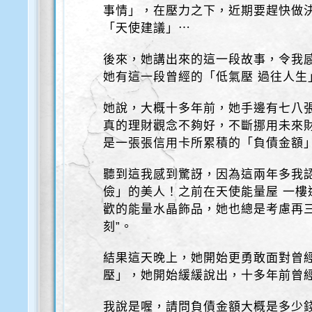
事情」，在壓力之下，近期要趕快做
「天使建議」⋯
後來，她講出來的這一段故事，令我感
她有這一段曾經的「低氣壓 過往人生
她說，大概十多年前，她手邊有七八
真的理財觀念不夠好，不斷挪用未來
是一張張信用卡所累積的「負債金額
聽到這我感到驚訝，因為這兩年多我
儉」的美人！之前在天使能量屋 一樓
歡的能量水晶飾品，她也總是考慮再
刻”。
結果這天晚上，她開始更勇敢面對曾
壓」，她開始緩緩說出，十多年前曾
我說是喔，請問負債金額大概是多少