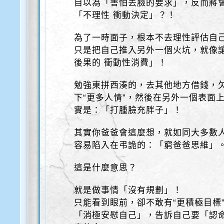
自以為「害怕丟臉的要求」，反而將會
「不理性 衝動決定」？！
為了一時面子，根本不去理性評估自
只是把自己推入另外一個火坑，就像
後果的 衝動性消費」！
勉強東拼西湊的，去其他地方借錢，欠
下“更多人情”，然後在另外一個表面
實是：「打腫臉充胖子」！
其實你爸爸會這麼想，就如同大多數人
容易陷入在弔詭的：「窮爸爸思維」
這是什麼意思？
就是做事情「沒有規劃」！
只能看到眼前，卻不敢有“更積極目標
「消極安慰自己」，告訴自己要「認