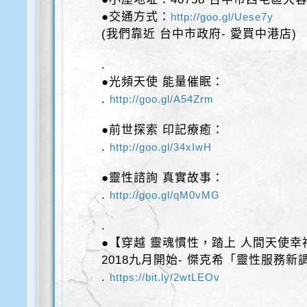
●交通方式：
http://goo.gl/Uese7y
(我們靠近 台中市政府- 愛買中港店)
.
●光頻天使 能量催眠：
.
http://goo.gl/A54Zrm
●前世探索 印記療癒：
.
http://goo.gl/34xIwH
●靈性諮詢 真實故事：
.
http://goo.gl/qM0vMG
.
●【穿越 靈魂慣性，踏上 人間天使幸
2018九月開始- 傑克希「靈性服務新
.
https://bit.ly/2wtLEOv