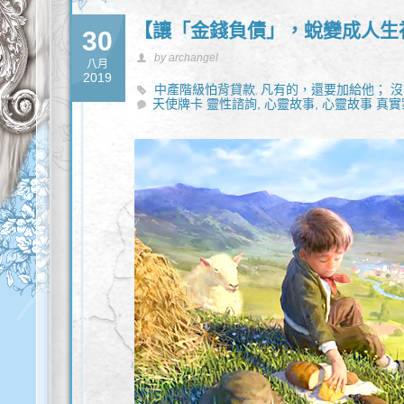
【讓「金錢負債」，蛻變成人生
30
by archangel
八月
2019
中產階級怕背貸款
凡有的，還要加給他； 
,
天使牌卡 靈性諮詢,
巴不得多借點錢
窮爸爸富爸爸
心靈故事,
心靈故事 真實
還款計畫
金
,
,
,