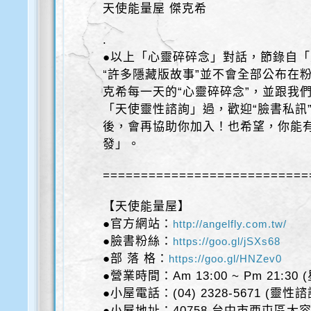
天使能量屋 傑克希
.
●以上「心靈碎碎念」對話，節錄自「天
“許多隱藏版故事”並不會全部公布在粉
克希每一天的“心靈碎碎念”，並跟我
「天使靈性諮詢」過，歡迎“臉書私訊
後，會再協助你加入！也希望，你能
發」。
===========================
【天使能量屋】
●官方網站：
http://angelfly.com.tw/
●臉書粉絲：
https://goo.gl/jSXs68
●部 落 格：
https://goo.gl/HNZev0
●營業時間：Am 13:00 ~ Pm 21:30
●小屋電話：(04) 2328-5671 (靈性
●小屋地址：40758 台中市西屯區大容