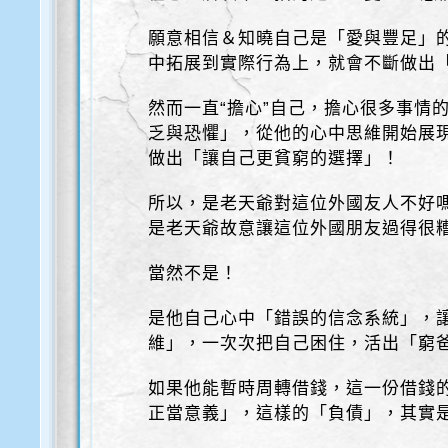
願意相信＆知曉自己是「愛與豐足」
中拓展到實際行為上，就會不斷做出
然而一直“擔心”自己，擔心很多事情
乏與恐懼」，從他的心中思維開始展
做出「讓自己更貧窮的選擇」！
所以，是老天爺對這位外國友人不好
是老天爺故意讓這位外國朋友過得很
當然不是！
是他自己心中「錯誤的信念系統」，
維」，一次次把自己困住，活出「窮
如果他能暫時周轉借錢，這一份借錢的
正當意義」，這樣的「負債」，其實