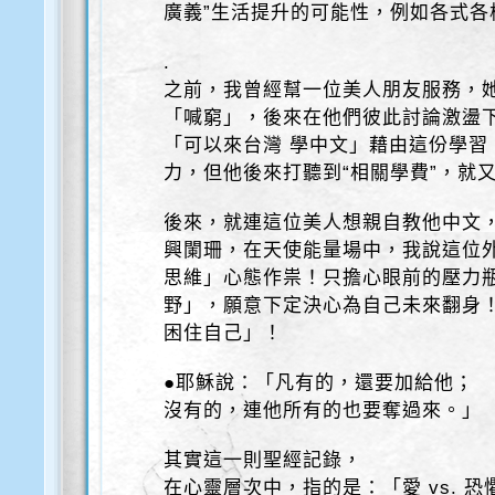
廣義”生活提升的可能性，例如各式各
.
之前，我曾經幫一位美人朋友服務，
「喊窮」，後來在他們彼此討論激盪
「可以來台灣 學中文」藉由這份學習
力，但他後來打聽到“相關學費”，就
後來，就連這位美人想親自教他中文
興闌珊，在天使能量場中，我說這位
思維」心態作祟！只擔心眼前的壓力
野」，願意下定決心為自己未來翻身
困住自己」！
●耶穌說：「凡有的，還要加給他；
沒有的，連他所有的也要奪過來。」
其實這一則聖經記錄，
在心靈層次中，指的是：「愛 vs. 恐