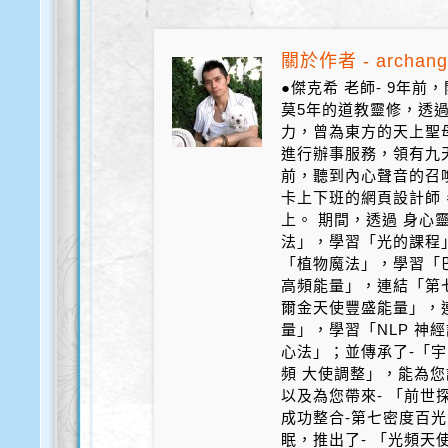
關於作者 - archang
●傑克希 老師- 9年
莫5年的道教靈修，透
力，曾為東方的天上聖
進行辦事服務，領有九天
前，聽到內心聲音的召
卡上下班的網頁設計師
上。 期間，透過 身心
法」，學習「光的課程
「植物魔法」，學習「
高頻能量」，連結「第
爾金天使豐盛能量」，
量」，學習「NLP 神
心法」；並傳承了-「宇
頻 大使調整」，能為您
以及為您帶來- 「前世探
成功整合-第七密度百光 
眠，推出了- 「光頻天