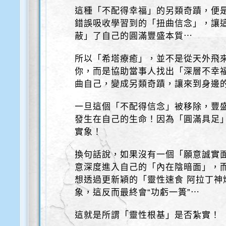
這種「不配得幸福」的另類奇蹟，便
錯誤吸收學習到的「扭曲信念」，讓
蔽」了自己的圓滿豐盛本質⋯
所以「希塔療癒」，並不是從天外飛
你，而是協助當事人找出「深層不幸
曲自己，變成另類奇蹟，讓來到身邊
一旦這個「不配得信念」被移除，豐
發生在自己的生命！因為「圓滿具足
實象！
換句話說，如果沒有一個「願意誠實
意深度進入自己的「內在陰暗面」，
想透過更新穎的「靈性速食 阿拉丁神
象，這反而最終會“功虧一簣”⋯
這就是所謂「靈性根基」是否紮實！