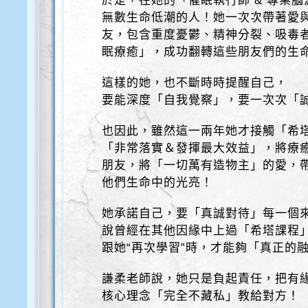
於是，在她的「催眠執行師 & 專業
無數生命低潮的人！她一次次帶著愛
友，包含重度憂鬱、精神分裂、吸毒者
眠療癒」，成功翻轉這些朋友們的生
這樣的她，也不斷時時提醒自己，
要能深度「自我覺察」，要一次次「
也因此，雖然這一兩年她才接觸「希
「非常落實＆發揮最大效益」，將療
朋友，將「一切萬有造物主」的愛，帶
他們生命中的光亮！
她承諾自己，要「真誠對待」每一個
說曾經在其他因緣中上過「希塔課程
跟她“再次學習”時，才能夠「真正的
謙柔老師說，她只是負起責任，把有
核心理念「完全不藏私」教給對方！