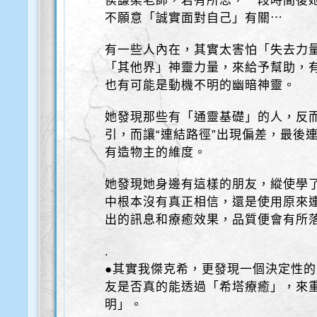
侯謙柔老師，若有所思，一段時間後
不願意「誠實面對自己」有關⋯
有一些人內在，其實太害怕「失去力
「其他界」神靈力量，來給予幫助，
也有可能是動機不明的幽暗神靈。
她發現那些有「通靈基礎」的人，反
引，而讓“連結路徑”出現偏差，最後連
有造物主的維度。
她發現她身邊有這樣的朋友，縱使學
中根本沒有真正相信，還是使用原來
出的訊息和療癒效果，品質便會有所
.
●其實我傑克希，更發現一個決定性
友是否真的能透過「希塔療癒」，來
明」。