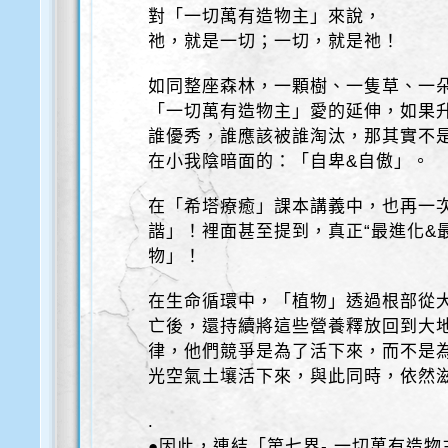
對「一切萬有造物主」來說，
祂，就是一切；一切，就是祂！
如同整座森林，一顆樹、一隻草、一
「一切萬有造物主」愛的延伸，如果
誰優秀，誰應該被誰淘汰，那其實不
在小我陰暗面的：「自卑&自傲」。
在「希塔療癒」課本講義中，也再一
諧」！裡面甚至提到，真正“最進化&
物」！
在生命循環中，「植物」透過根部從
亡後，還持續將這些營養釋放回到大
律，他們競爭是為了活下來，而不是
光空氣土壤活下來，與此同時，依然
.
●因此，連結「第七界- 一切萬有造物