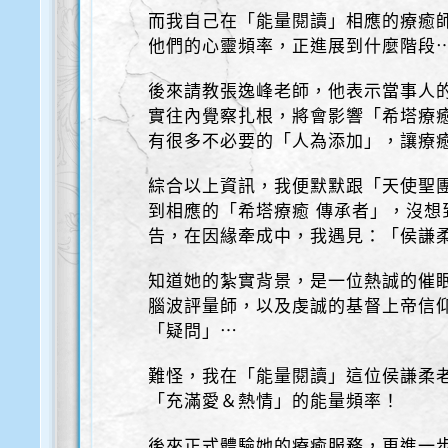
而我自己在「能量閱讀」相應的療癒
他們的心靈頻率，正進展到什麼階段
後來請教張逸峰老師，他表示當事人
實往內覺察扎根，將會影響「希塔療
有很多不必要的「人為添加」，讓療
綜合以上資訊，我便默默跟「天使聖
到相應的「希塔療癒 傳承者」，沒想
告，在因緣牽成中，我遇見：「侯謙柔
知道她的紮實背景，是一位熱誠的催
腦波評量師，以及虔誠的基督上帝信
「疑問」⋯
難怪，我在「能量閱讀」這位侯謙柔
「充滿愛＆熱情」的能量頻率！
後來正式體驗她的療癒服務，更進一