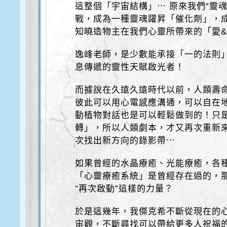
這整個「宇宙結構」⋯ 原來我們“靈
戰，成為一種靈魂躍昇「催化劑」，
知曉造物主在我們心靈所帶來的「愛
逸峰老師，是少數能承接「一的法則」
息傳遞的靈性天賦啟光者！
而據說在久遠久遠時代以前，人類壽
彼此可以用心電感應溝通，可以自在
動植物對話也是可以輕鬆做到的！只
轉」，所以人類劇本，才又再次重新
次找出新方向的錄影帶⋯
如果曾經的水晶療癒、光能療癒，各
「心靈療癒系統」是曾經存在過的，
“再次啟動”這樣的力量？
於是這幾年，我傑克希不斷從現在的
宙觀，不斷尋找可以帶給更多人祝福