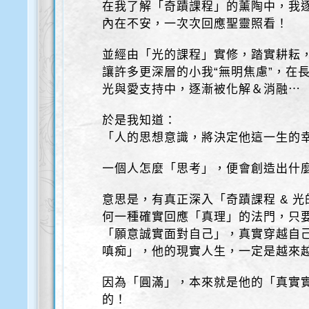
在我了解「奇蹟課程」的薰陶中，我
內在不安，一次次回應聖靈照看！
並經由「光的課程」實修，踏實耕耘
讓許多更深層的小我“無明焦慮”，在
光與愛支持中，逐漸被化解＆消融⋯
於是我知道：
「人的思想意識，將決定他這一生的
一個人怎麼「思考」，便會創造出什
意思是，有真正深入「奇蹟課程 & 
何一種確實回應「真理」的法門，只
「願意誠實面對自己」，真實穿越自己
嗔痴」，他的現實人生，一定是越來越
因為「圓滿」，本來就是他的「真實
的！