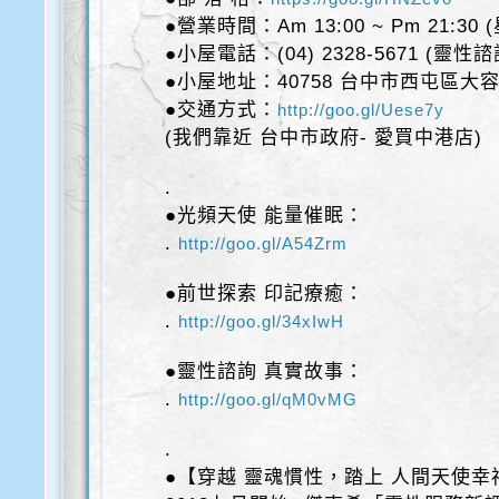
●營業時間：Am 13:00 ~ Pm 21:30
●小屋電話：(04) 2328-5671 (靈性
●小屋地址：40758 台中市西屯區大容
●交通方式：
http://goo.gl/Uese7y
(我們靠近 台中市政府- 愛買中港店)
.
●光頻天使 能量催眠：
.
http://goo.gl/A54Zrm
●前世探索 印記療癒：
.
http://goo.gl/34xIwH
●靈性諮詢 真實故事：
.
http://goo.gl/qM0vMG
.
●【穿越 靈魂慣性，踏上 人間天使幸