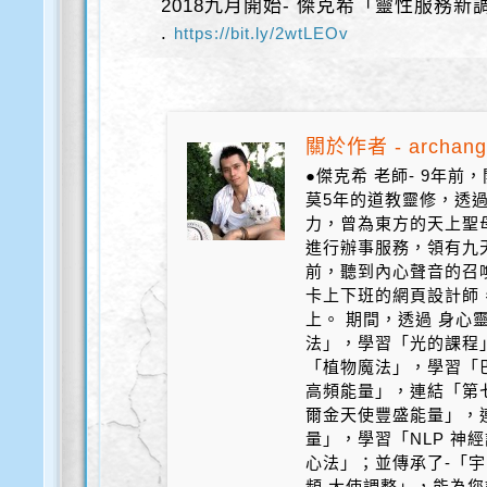
2018九月開始- 傑克希「靈性服務新
.
https://bit.ly/2wtLEOv
關於作者 - archang
●傑克希 老師- 9年
莫5年的道教靈修，透
力，曾為東方的天上聖
進行辦事服務，領有九天
前，聽到內心聲音的召
卡上下班的網頁設計師
上。 期間，透過 身心
法」，學習「光的課程
「植物魔法」，學習「
高頻能量」，連結「第
爾金天使豐盛能量」，
量」，學習「NLP 神
心法」；並傳承了-「宇
頻 大使調整」，能為您