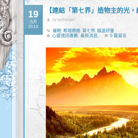
【連結「第七界」造物主的光，
19
by archangel
九月
2019
催眠
希塔療癒
第七界
腦波評量
,
,
,
心靈資訊推薦,
最新消息,
0 篇留言