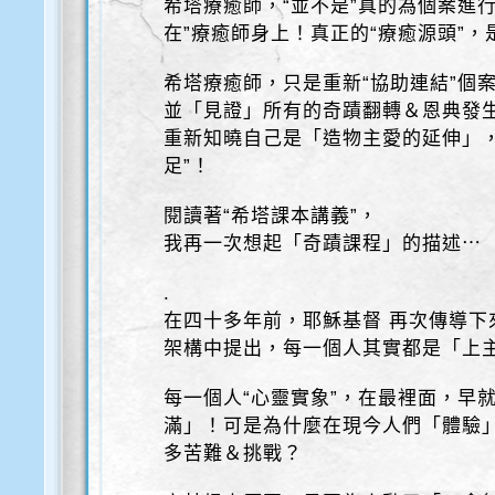
希塔療癒師，“並不是”真的為個案進
在”療癒師身上！真正的“療癒源頭”
希塔療癒師，只是重新“協助連結”個
並「見證」所有的奇蹟翻轉＆恩典發
重新知曉自己是「造物主愛的延伸」，
足”！
閱讀著“希塔課本講義”，
我再一次想起「奇蹟課程」的描述⋯
.
在四十多年前，耶穌基督 再次傳導下
架構中提出，每一個人其實都是「上
每一個人“心靈實象”，在最裡面，早
滿」！可是為什麼在現今人們「體驗
多苦難＆挑戰？