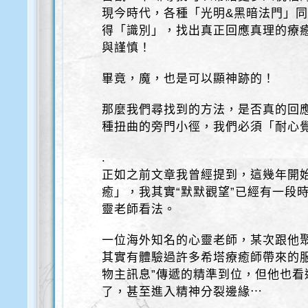
現今時代，各種「光明&黑暗法門」
得「識別」，找出真正回應真理的療
與謹慎！
畢竟，魔，也是可以顯神跡的！
那麼我們尋找到的方法，是否真的回
種扭曲的旁門小徑，我們必須「耐心覺
.
正如之前文章我曾經提到，這幾年開
癒」，我其實“默默觀望”已經有一段
靈老師看法。
一位海外知名的心靈老師，某次跟他
其實有體驗過許多希塔療癒師帶來的
物主訊息”傳遞的精準到位，但他也看
了，甚至進入精神分裂邊緣⋯