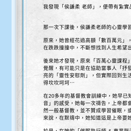
我發現「侯謙柔 老師」，便帶有紮實
.
那一次下課後，侯謙柔老師的心靈學
原來，她曾經花過高額「數百萬元」
在跌跌撞撞中，不斷想找到人生希望
後來她才發現，原來「百萬心靈課程
覺醒，有可能只是在協助當事人「抒
亮的「靈性安慰劑」，但實際回到生
得坎坎坷坷⋯
在20多年的基督教會訓練中，她早已
音」的感受，她每一次禱告，上帝都
然一般基督教，並不贊成學習催眠，
來說，在默禱中，她知道這是上帝要