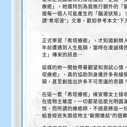
療癒」，她還特別為我進行額外的「
道每一個人可能產生的「腦波狀態」
謂“希塔波”」文章，歡迎參考本文“下
.
正式學習「希塔療癒」，才知道創辦人
年前遭遇到人生瓶頸，當時在虔誠禱
主」傳來的訊息⋯
這樣的她一開始帶著觀望和測試心情
塔療癒」，真的協助到身邊許多有緣
頸，甚至創造出許多不可思議的奇蹟
在這一套「希塔療癒」維安娜女士接
在造物主維度，一切都是這麼光明圓
悅，而所謂的療癒師，不過是將這一
給曾經迷失跟造物主“斷開連結”的個