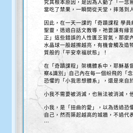
究其根本原因，是因為人動了「一念無
當吃了禁果，一瞬間從天堂，摔落到
因此，在一天一課的「奇蹟課程 學員
聖靈，透過白話文教導，祂要讓有緣
正」這些錯誤的人性匱乏習氣，那麼
水晶球一般越擦越亮，有機會觸及造
質般的「平安幸福狀態」！
在「奇蹟課程」架構體系中，耶穌基
察&識別」自己內在每一個紛飛的「
恐懼的「小我思想體系」，還是來自
小我不需要被消滅，也無法被消滅，
小我，是「扭曲的愛」，以為透過恐
自己，然而築起越高的城牆，不過代
⋯