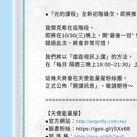
.
●「光的課程」全新初階級次，即將
我傑克希在這階段，
即將在10/30(三)晚上，開“最後一班”
錯過此次，將會非常可惜！
我們將以「遠距視訊上課」的方法，
在「每月 隔週三晚上19:00~21:30
這幾天將會在天使能量屋粉絲團，
正式公佈「開課訊息」，敬請期待～
===========================
【天使能量屋】
●官方網站：
http://angelfly.com.tw/
●臉書粉絲：https://goo.gl/jSXs68
●部 落 格：
https://goo.gl/HNZev0