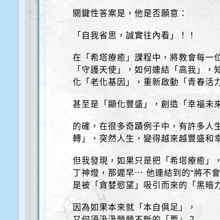
關鍵性答案是，他是否願意：
「自我省思，誠實往內看」！！
在「希塔療癒」課程中，將教會每一
「守護天使」，如何連結「高我」，
化「老化基因」，重新啟動「青春活
甚至是「顯化豐盛」，創造「幸福未
的確，在很多奇蹟例子中，有許多人
轉」，突然人生，變得越來越豐盛和
但我發現，如果只是把「希塔療癒」
丁神燈，那遲早⋯ 他連結到的“將不會
是被「貪婪慾望」吸引而來的「黑暗
因為如果本來就「本自俱足」，
又何須汲汲營營不斷的「要」？