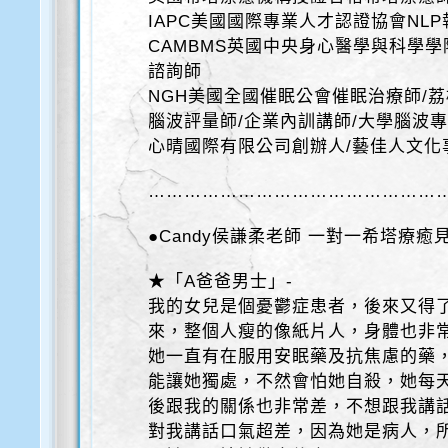
IAPC美國國際專業人才認證協會NL
CAMBMS英國中央身心醫學與科學學
諮詢師
NGH美國全國催眠公會催眠治療師/
腦波評量師/企業內訓講師/大學腦波
心晴國際有限公司創辦人/藝佳人文化
…………………………………………
●Candy侯謙柔老師 一對一希塔療癒
★「A爸爸男士」-
我的女兒是個憂鬱症患者，後來又得
來，整個人瘦的像紙片人，身體也非
她一直有在服用安眠藥及抗焦慮的藥
能讓她獨處，不然會怕她自殺，她每
後跟我的關係也非常差，不想跟我講
對我講話口氣超差，因為她是病人，