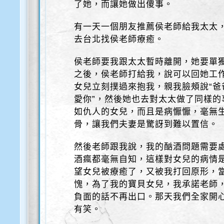
了她，而讓她做出傻事。
有一天一個朋友推薦侯老師給我太太
去台北找侯老師療癒。
侯老師要我跟太太暫時離開，她要單
之後，侯老師打給我，說可以回她工
女兒立刻撲過來抱我，親我臉頰說“
愛你”，然後她也去對太太做了同樣
如仇人的女兒，而且是病懨懨，毫無
骨，讓我們夫妻是驚訝到難以置信。
然後老師跟我說，我的酗酒問題需要
酒瘋都毫無自知，這樣對女兒的病情
望女兒被療癒了，又被我打回原形，
愧，為了我的寶貝女兒，我承諾老師
負面的話不再出口。那天我們全家開
有笑。