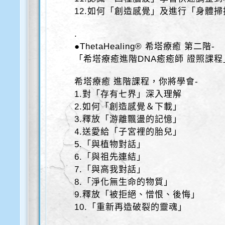
12.如何「創造感覺」及進行「身體掃
.
●ThetaHealing® 希塔療癒 第二階-
「希塔療癒進階DNA癒癒師 證照課程
希塔療癒 進階課程，你將學會-
1.對「存有七界」深入理解
2.如何「創造感覺＆下載」
3.釋放「游離飄盪的記憶」
4.送愛給「子宮裡的胎兒」
5.「與植物對話」
6.「與祖先連結」
7.「與高我對話」
8.「淨化無生命的物質」
9.釋放「被拒絕、憎恨、後悔」
10.「重新再造破裂的靈魂」