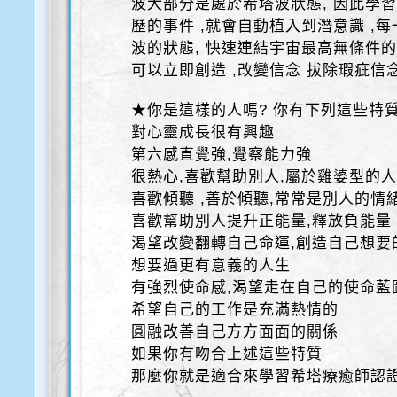
波大部分是處於希塔波狀態, 因此學習
歷的事件 ,就會自動植入到潛意識 ,
波的狀態, 快速連結宇宙最高無條件的光
可以立即創造 ,改變信念 拔除瑕疵信念
★你是這樣的人嗎? 你有下列這些特質
對心靈成長很有興趣
第六感直覺強,覺察能力強
很熱心,喜歡幫助別人,屬於雞婆型的
喜歡傾聽 ,善於傾聽,常常是別人的情
喜歡幫助別人提升正能量,釋放負能量
渴望改變翻轉自己命運,創造自己想要
想要過更有意義的人生
有強烈使命感,渴望走在自己的使命藍
希望自己的工作是充滿熱情的
圓融改善自己方方面面的關係
如果你有吻合上述這些特質
那麼你就是適合來學習希塔療癒師認