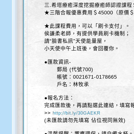
三.希塔療癒深度挖掘療癒師認證課程＄1
★三階合報優惠費用＄45000（原價＄5
★此課程費用，可以「刷卡支付」。
侯謙柔老師，有提供學員刷卡機制；
請“臉書私訊”天使能量屋，
小天使中午上班後，會回覆你。
●匯款資訊-
郵局 (代號700)
帳號：0021671-0178665
戶名：林牧承
●報名方法：
完成匯款後，再請點選此連結，填寫
>>
http://bit.ly/30GAEKR
(未匯款請勿先填寫 佔位視同無效)
●溫馨提醒：響應環保，請自備水杯。