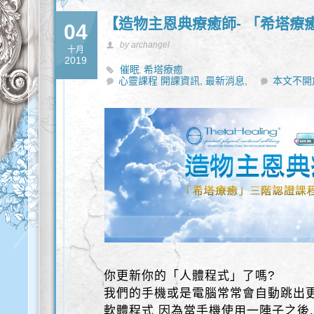
【造物主恩典療癒師- 「希塔療
04
by archangel
十月
2019
催眠
希塔療癒
,
心靈課程 開課資訊,
最新消息,
本文不開
你更新你的「人體程式」了嗎?
我們的手機或是電腦常常會自動跳出更
軟體程式 因為當手機使用一陣子之後