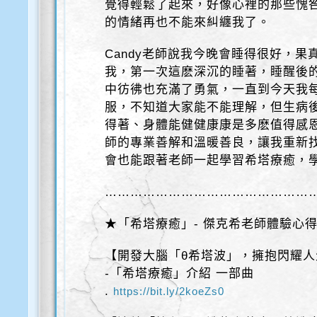
覺得輕鬆了起來，好像心裡的那些愧
的情緒再也不能來糾纏我了。
Candy老師說我今晚會睡得很好，
我，第一次這麽深沉的睡著，睡醒後
中彷彿也充滿了勇氣，一直到今天我
服，不知道大家能不能理解，但生病
得著、身體能健健康康是多麽值得感恩
師的專業善解和溫暖善良，讓我重新
會也能跟著老師一起學習希塔療癒，
…………………………………………
★「希塔療癒」- 傑克希老師體驗心
【開發大腦「θ希塔波」，擁抱閃耀人
-「希塔療癒」介紹 一部曲
.
https://bit.ly/2koeZs0