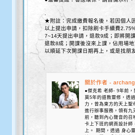
.
★附註：完成繳費報名後，若因個人
以上提出申請，扣除刷卡手續費2.7
7~14天提出申請，退款9成；即將開
退款8成；開課後沒來上課，佔用場地
以順延下次開課日期再上，或是找朋
關於作者 - archang
●傑克希 老師- 9年
莫5年的道教靈修，透
力，曾為東方的天上聖
進行辦事服務，領有九天
前，聽到內心聲音的召
卡上下班的網頁設計師
上。 期間，透過 身心