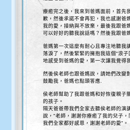
療癒完之後，我來到爸媽面前，首先
歉，然後承諾不會再犯，我也感謝爸
我的愛，接納與不放棄，最後我跟爸
可以好好的聽我說話嗎？然後我跟爸媽
爸媽第一次這麼有耐心且專注地聽我
落淚了，然後緊緊的擁抱我這個“浪子回
地感受到爸媽的愛，第一次讓我覺得
然後侯老師也跟爸媽說，請她們改變
鼓勵我，爸媽也點頭答應.
侯老師幫助了我跟爸媽和好恢復親子
的孩子。
隔天爸爸帶我們全家去聽侯老師的演
說，”老師，謝謝你療癒了我的兒子
我們全家都好感恩，謝謝老師的愛”。