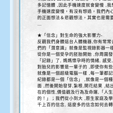
多記憶體 ,因此手機速度就會變慢 ,
手機速度變慢，有沒有想過，我們內
的正面想法＆悲觀想法，其實也是需
…
★「信念」對生命的強大影響力-
反觀我們身體這台人體機器,你有常常
們的「潛意識」就像是監視錄影器一樣,
從你是一個受孕的胚胎開始 ,你周圍發
「記錄」了, 媽媽懷孕時的情緒, 感受
對胎兒的影響是一輩子的 ,即使你有些
就像是一個超級電腦一樣 ,每一筆都記
紀錄都是一個「信念」 ,就像是一個種
面 ,然後開始發芽,紮根,開花結果 ,
在的個性,價值觀及行為及命運,「人生
的！」；我們從小到大 ,原生家庭及學
千上百的信念, 這麼多的信念如何去轉