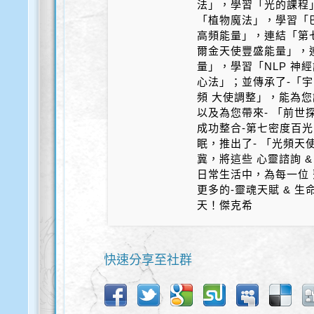
法」，學習「光的課程
「植物魔法」，學習「
高頻能量」，連結「第
爾金天使豐盛能量」，
量」，學習「NLP 神
心法」；並傳承了-「宇
頻 大使調整」，能為您
以及為您帶來- 「前世探
成功整合-第七密度百光 
眠，推出了- 「光頻天
冀，將這些 心靈諮詢 &
日常生活中，為每一位 
更多的-靈魂天賦 & 
天！傑克希
快速分享至社群