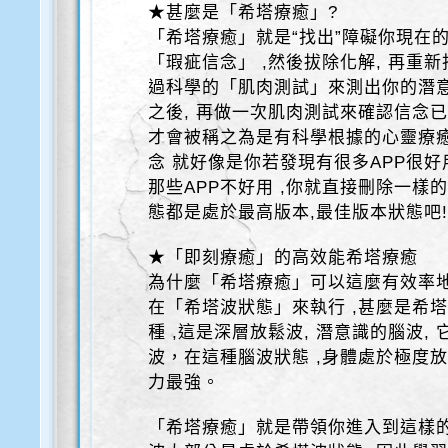
★甚麼是「希塔療癒」?
「希塔療癒」就是“找出”障礙你現在的
「瑕疵信念」 ,然後拔除化解, 再重新
過科學的「肌肉測試」來測出你的潛意
之後, 再做一次肌肉測試來確認信念已
才會被稱之為是有科學根據的心靈療癒
念 就好像是你若發現有很多APP很好用
那些APP不好用 ,你就直接刪除一樣
態都是處於最高版本,最佳版本狀態吧
★「即刻療癒」的高效能希塔療癒
為什麼「希塔療癒」可以這麼有效率地
在「希塔波狀態」來執行 ,甚麼是希塔
種 ,這是深層放鬆波, 潛意識的腦波,
波，在這種腦波狀態 ,身體處於極度放
力最強。
「希塔療癒」就是帶領你進入到這樣的腦