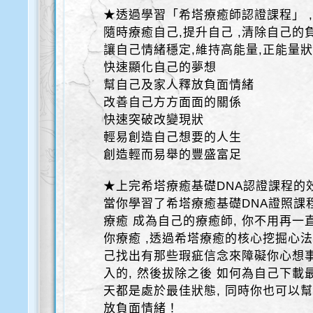
★透過學習「希塔療癒師認證課程」 ,
隨時療癒自己,提升自己 ,清除自己的
讓自己情緒穩定,維持高能量,正能量狀
快速顯化自己的夢想
幫自己及家人釋放負面情緒
改善自己方方面面的關係
快速突破改變現狀
輕易創造自己想要的人生
創造輕而易舉的豐盛富足
★上完希塔療癒基礎DNA認證課程的
當你學習了希塔療癒基礎DNA證照課
療癒 成為自己的療癒師, 你不用再
你療癒 ,透過希塔療癒的核心挖掘心法
己找出有那些瑕疵信念來障礙你心想事
入的, 然後拔除之後 如何為自己下載
天都是處於最佳狀態, 同時你也可以
放負面情緒！