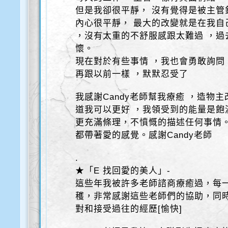
但是我卻很平靜， 沒有覺得是被主管
內心很平靜， 最大的改變就是在我自
，沒有太重的不舒服感跟太難過 ，過
懷。
現在對於有些事情 ，我也會勇敢詢問
再跟以前一樣 ，默默忍受了
我感謝Candy老師幫我療癒 ，造物
道我可以更好 ，我領受到的能量是飽
更充滿條理，不憤慨的描述任何事情
都帶著愛的感覺。感謝Candy老師
.
★「E 找回愛的美人」-
這些年我被許多老師諮商療癒過，每
穫，非常感謝這些老師們的協助，同
對和接受過往的經歷[愉快]