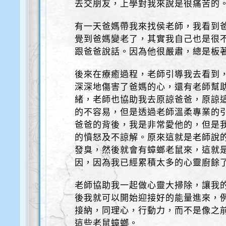
去交朋友，上學對我來說是很痛苦的
有一天爸媽帶我來找侯老師，我看到
覺到爸媽變老了，其實我自己也是很
跟爸爸說話。因為他很嚴肅，總是板
後來在療癒過程，老師引導我去看到
深深地傷害了爸媽的心，還有老師幫
緒，老師也協助我去原諒爸爸，原諒
的不容易，但是透過老師溫柔專業的
爸爸的背後，我是非常愛他的，但是
的憤怒及不諒解。原來這就是老師說
發臭，然後就會有蟑螂老鼠來，這就
因，因為我已經累積太多的心靈廚餘
老師協助我一起做心靈大掃除，讓我
後我就可以開始迎接好的能量進來，
接納，同理心，行動力，而不是像之
這些老鼠蟑螂。