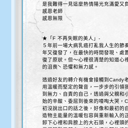
是我難得一見這麼熱情陽光充滿愛又
感恩老師
感恩無限
.
★「F 不再失眠的美人」-
５年前一場大病乳癌打亂我人生的節
年又復發了，在最快的時間發現、處
復了原狀。但～心裡很清楚的知道心
的沮喪̀、恐懼和無力感。
透過好友的轉介有機會接觸到Candy老
用溫暖而堅定的聲音，一步步的引領
到無力、自責的自己，透過與父親和
始的辛酸、委屈到後來的嚎啕大哭，C
初沒說出口的話之後，好像和最初的
造物主能量的溫暖包容與重新輸入的
卸下心裡和肩膀上的大石頭，心裡頭