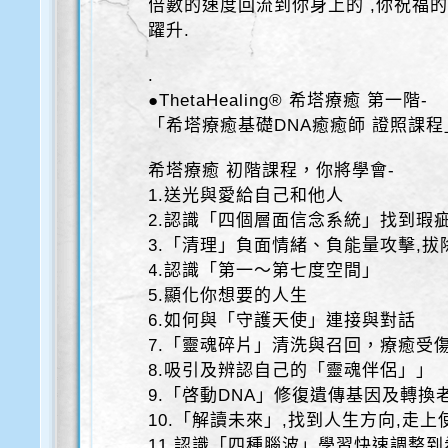
倍數的速度回流到你身上的 ,你祝福
躍升.
.
●ThetaHealing® 希塔療癒 第一階-
「希塔療癒基礎DNA癒癒師 證照課程
希塔療癒 初階課程，你將學會-
1.送光與愛給自己和他人
2.認識「四個層面信念系統」找到瑕
3.「清理」負面情緒、負能量攻擊,拔
4.認識「第一～第七度空間」
5.顯化你想要的人生
6.如何與「守護天使」連接與對話
7.「靈魂碎片」清洗與召回，療癒受
8.吸引及辨認自己的「靈魂伴侶」」
9.「啓動DNA」修復遺傳基因及轉換
10.「解讀未來」,找到人生方向,走上
11.認識「四種腦波」學習快速調整