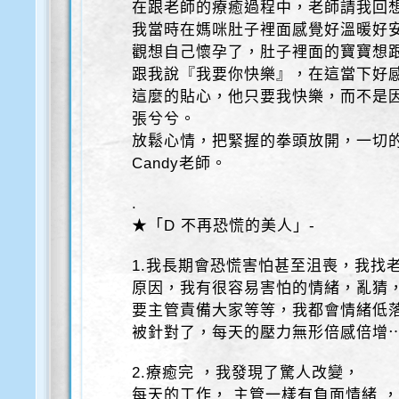
在跟老師的療癒過程中，老師請我回
我當時在媽咪肚子裡面感覺好溫暖好
觀想自己懷孕了，肚子裡面的寶寶想
跟我說『我要你快樂』，在這當下好
這麼的貼心，他只要我快樂，而不是
張兮兮。
放鬆心情，把緊握的拳頭放開，一切
Candy老師。
.
★「D 不再恐慌的美人」-
1.我長期會恐慌害怕甚至沮喪，我找
原因，我有很容易害怕的情緒，亂猜，
要主管責備大家等等，我都會情緒低
被針對了，每天的壓力無形倍感倍增
2.療癒完 ，我發現了驚人改變，
每天的工作， 主管一樣有負面情緒 