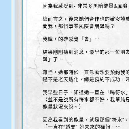
因為我感受到- 非常多黑暗能量&風險
總而言之，後來她們合作也的確沒談
問我，那個事業風險會崩盤嗎？
我說，的確感覺「會」⋯
結果剛剛聽到消息，最早的那一位朋
盤」了⋯
難怪，她那時候一直急著想要預約我
是不是老天造化，總是預約不成功，
我早些日子，知道她一直在「喝符水
（並不是說所有符水都不好，我單純
能量狀況來說。）
因為我看到的能量，就是那個“符水”
「一直在“透支” 她未來的福報」⋯