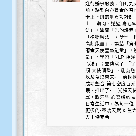
進行辦事服務，領有九天
前，聽到內心聲音的召
卡上下班的網頁設計師
上。 期間，透過 身心
法」，學習「光的課程
「植物魔法」，學習「
高頻能量」，連結「第
爾金天使豐盛能量」，
量」，學習「NLP 神
心法」；並傳承了-「宇
頻 大使調整」，能為您
以及為您帶來- 「前世探
成功整合-第七密度百光 
眠，推出了- 「光頻天
冀，將這些 心靈諮詢 &
日常生活中，為每一位 
更多的-靈魂天賦 & 
天！傑克希