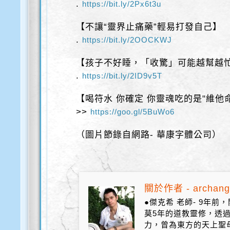
.
https://bit.ly/2Px6t3u
【不讓“靈界止痛藥”輕易打發自己】
.
https://bit.ly/2OOCKWJ
【孩子不好睡，「收驚」可能越幫越
.
https://bit.ly/2ID9v5T
【喝符水 你確定 你靈魂吃的是"維他命
>>
https://goo.gl/5BuWo6
（圖片節錄自網路- 華康字體公司）
關於作者 - archang
●傑克希 老師- 9年
莫5年的道教靈修，透
力，曾為東方的天上聖