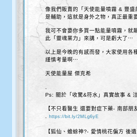
像我們販賣的「天使能量噴霧 & 豐
是輔助，這就是身外之物，真正最重
我可不會要你多買一點能量噴霧，就
此「靈魂業力」來講，可是虧大了⋯
以上是今晚的有感而發，大家使用各
謹慎考量啊⋯
天使能量屋 傑克希
.
Ps: 關於「收驚&符水」真實故事 &
【不只看醫生 還要對症下藥- 南部朋
.
https://bit.ly/2MLg6yE
【狐仙、蟾蜍神?- 愛情桃花偏方 後