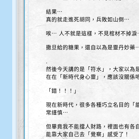
結果⋯
真的就走進死胡同，兵敗如山倒⋯
唉⋯ 人不就是這樣，不見棺材不掉淚
撒旦給的糖果，還自以為是靈丹妙藥
.
然後今天講的是「符水」，大家以為
在在「新時代身心靈」，應該沒關係吧
「錯！！！」
現在新時代，很多各種巧立名目的「
常謹慎⋯
但畢竟我不能擋人財路，裡面也有各
能靠大家自己去「覺察」感受了！