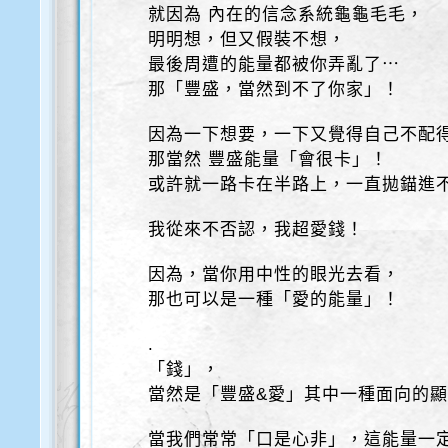
就因為 內在的信念系統龜龜毛毛，
明明想，但又假裝不想，
最後周遭的能量都被你弄亂了⋯
那「豐盛，當然到不了你家」！
因為一下想要，一下又覺得自己不配
那當然 豐盛能量「會很卡」！
或許就一路卡在半路上，一直拋錨進
我從來不否認，我超愛錢！
因為，當你用中性的眼光去看，
那也可以是一種「愛的能量」！
.
「錢」，
當然是「豐盛&愛」其中一種面向的
當我們常常「口是心非」，這能量一