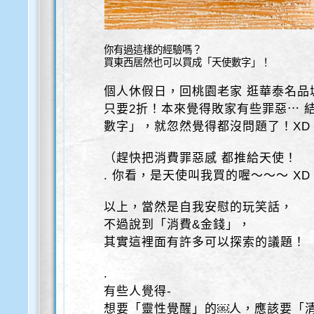
你有過這樣的經驗嗎？
買東西居然也可以買成「天使數字」！
個人休假日，回桃園老家 逛華泰名品
只要2折！本來覺得
敗家有些罪惡⋯ 
數字」，就忽然覺得都沒問題
了！XD
（趕快把消費罪惡感 都推給天使！
. 你看，是天使叫我買的喔～～～ XD
以上，當然是自我安慰的玩笑話，
不過說到「消費&金錢」，
其實這裡面有許多可以探索的議題！
.
有些人覺得-
想要「靈性覺醒」的￼人，應該要「