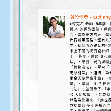
關於作者 - archang
●傑克希 老師- 9年
莫5年的道教靈修，透
力，曾為東方的天上聖
進行辦事服務，領有九天
前，聽到內心聲音的召
卡上下班的網頁設計師
上。 期間，透過 身心
法」，學習「光的課程
「植物魔法」，學習「
高頻能量」，連結「第
爾金天使豐盛能量」，
量」，學習「NLP 神
心法」；並傳承了-「宇
頻 大使調整」，能為您
以及為您帶來- 「前世探
成功整合-第七密度百光 
眠，推出了- 「光頻天