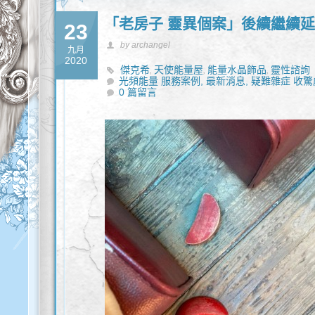
「老房子 靈異個案」後續繼續
23
by archangel
九月
2020
傑克希
天使能量屋
能量水晶飾品
靈性諮詢
,
,
,
光頻能量 服務案例,
最新消息,
疑難雜症 收驚
0 篇留言