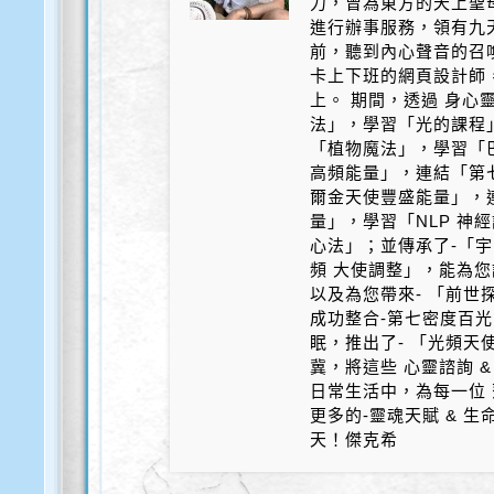
力，曾為東方的天上聖
進行辦事服務，領有九天
前，聽到內心聲音的召
卡上下班的網頁設計師
上。 期間，透過 身心
法」，學習「光的課程
「植物魔法」，學習「
高頻能量」，連結「第
爾金天使豐盛能量」，
量」，學習「NLP 神
心法」；並傳承了-「宇
頻 大使調整」，能為您
以及為您帶來- 「前世探
成功整合-第七密度百光 
眠，推出了- 「光頻天
冀，將這些 心靈諮詢 &
日常生活中，為每一位 
更多的-靈魂天賦 & 
天！傑克希