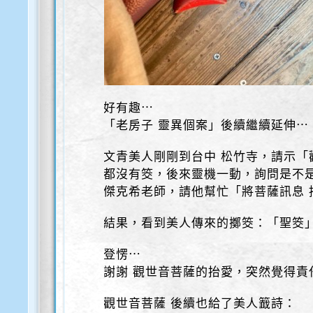
好有趣⋯
「老房子 靈異個案」後續繼續延伸⋯
文青美人剛剛到台中 松竹寺，請示「
都沒有筊，後來靈機一動，詢問是不是
傑克希老師，請他幫忙「將菩薩訊息 
結果，看到美人傳來的擲筊：「聖筊
登愣⋯
謝謝 觀世音菩薩的抬愛，突然覺得責任
觀世音菩薩 後續也給了美人籖詩：