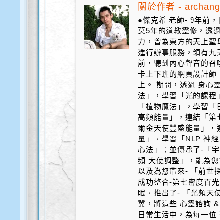
關於作者 - archang
●傑克希 老師- 9年
莫5年的道教靈修，透
力，曾為東方的天上聖
進行辦事服務，領有九天
前，聽到內心聲音的召
卡上下班的網頁設計師
上。 期間，透過 身心
法」，學習「光的課程
「植物魔法」，學習「
高頻能量」，連結「第
爾金天使豐盛能量」，
量」，學習「NLP 神
心法」；並傳承了-「宇
頻 大使調整」，能為您
以及為您帶來- 「前世探
成功整合-第七密度百光 
眠，推出了- 「光頻天
冀，將這些 心靈諮詢 &
日常生活中，為每一位 