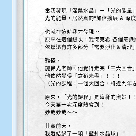
當我發現「涅槃水晶」＋「光的能量
光的能量，居然真的“加倍擴展 & 深
也就在這時我才發現⋯
原來在這個級次，我傑克希 各個意識
依然還有許多部分「需要淨化＆清理
難怪，
施偉光老師，他覺得走完「三大回合
他依然覺得「意猶未盡」！！！
（光的課程，一個大回合，將近九年
原來，「光的課程」是這樣的奧妙！
今天第一次深度體會到！
妙哉妙哉～～
其實前天，
我還結緣了一顆「藍針水晶球」！