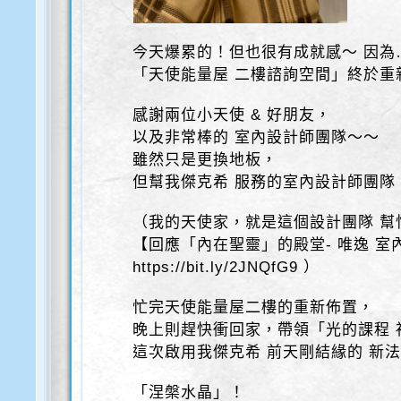
今天爆累的！但也很有成就感～ 因為
「天使能量屋 二樓諮詢空間」終於重
感謝兩位小天使 & 好朋友，
以及非常棒的 室內設計師團隊～～
雖然只是更換地板，
但幫我傑克希 服務的室內設計師團隊
（我的天使家，就是這個設計團隊 幫
【回應「內在聖靈」的殿堂- 唯逸 室
https://bit.ly/2JNQfG9 ）
忙完天使能量屋二樓的重新佈置，
晚上則趕快衝回家，帶領「光的課程 
這次啟用我傑克希 前天剛結緣的 新
「涅槃水晶」！