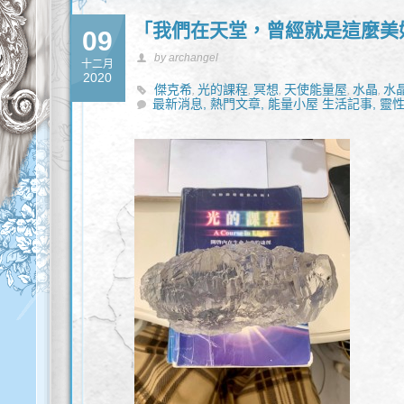
「我們在天堂，曾經就是這麼美
09
by archangel
十二月
2020
傑克希
光的課程
冥想
天使能量屋
水晶
水
,
,
,
,
,
最新消息,
熱門文章,
能量小屋 生活記事,
靈性