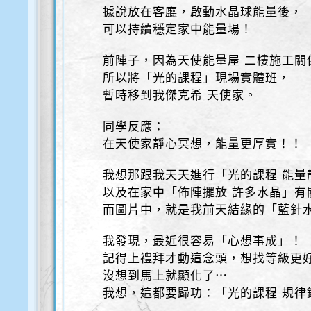
據說放在客廳，啟動水晶球能量後，
可以持續穩定家中能量場！
前陣子，因為天使能量屋 二樓施工關
所以將「光的課程」現場實體班，
暫時移到我傑克希 天使家。
同學反應：
在天使家靜心冥想，能量更厚實！！
我想那跟我天天進行「光的課程 能量
以及在家中「佈陣擺放 許多水晶」有
而圖片中，就是我前天結緣的「藍針
我發現，最近很容易「心想事成」！
記得上禮拜才動這念頭，想找等級更
沒想到馬上就顯化了⋯
我想，這都要歸功：「光的課程 規律