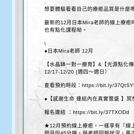
.
想要體驗看看自己的療癒品質是什麼
最新的12月日本Mira老師的線上療癒
也有點化課程呦。
\
●日本Mira老師 12月
【水晶缽一對一療育】&【光源點化
12/17-12/20 (週四～週日）
查看預約時段：https://bit.ly/37QtSY
●【感謝生命 連結內在真實豐盛 】冥想晚
報名連結 ：https://bit.ly/37TXODd
★12月預約線上療癒，一樣享有『線
個月份45分鐘，與老師回報狀況，再