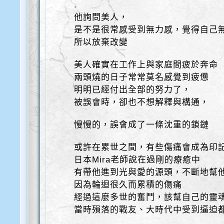
.
他詢問美人，
是不是很常感受到無力感，覺得自己
所以放棄改變
美人確實在工作上與家庭間疲於奔命
兩頭燒的日子常常莫名感覺到疲憊
明明已經付出全部的努力了，
被誤會時，卻也不想解釋與構通，
慢慢的，誤會成了一條沈重的鎖鏈
或許在累世之間，有些傷痛會成為印
日本Mira老師說在過剛的療癒中
有帶他進到光與愛的源頭，不斷地幫
因為輪迴很久而累積的傷痛
經過這麼多世的奮鬥，該幫自己的靈
當時殞落的戰友、大時代中受到逼迫