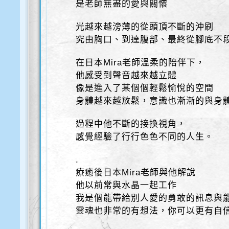
是老師無盡的愛與關懷
光越來越滂薄的從頭頂不斷的沖刷
究由胸口、到達腹部、最終從腳底不
在日本Mira老師溫柔的陪伴下，
他感受到聲音越來越立體
像是進入了某個個輕鬆愉悅的空間
身體越來越放鬆，意識也漸漸的與身
過程中他不斷的接換視角，
感覺經驗了行行色色不同的人生。
.
療癒後日本Mira老師與他解說
他以前常與水晶一起工作
我是個能帶給別人愛的勇敢的訊息與
靈魂也非常的有想法，你可以更有自