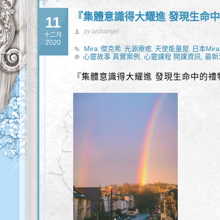
『集體意識得大耀進 發現生命
11
by archangel
十二月
2020
Mira
傑克希
光源療癒
天使能量屋
日本Mir
,
,
,
,
心靈故事 真實案例,
心靈課程 開課資訊,
最新
『集體意識得大耀進 發現生命中的禮