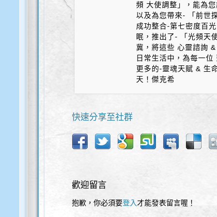
頻 大使調整」，能為您
以及為您帶來- 「前世探
成功整合-第七密度百光 
眠，推出了- 「光頻天
冀，將這些 心靈諮詢 &
日常生活中，為每一位 
更多的-靈魂天賦 & 
天！傑克希
快速分享至社群
歡迎留言
抱歉，你必須要
登入
才能發表留言喔！