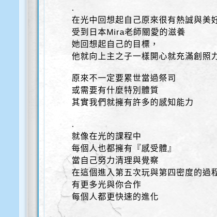
.
在光中回想起自己原來很有熱誠與美
受到日本Mira老師關愛的滋養
她回想起自己的目標，
他就向上主之子一樣開心就充滿創照
原來不一定要累世當過祭司
或需要有什麼特別體質
其實我們就擁有許多的感知能力
.
就像在光的課程中
每個人也都擁有『感受體』
當自己努力清理與覺察
在這個進入第五次玩與第四密度的過
有更多光與你合作
每個人都更快速的進化