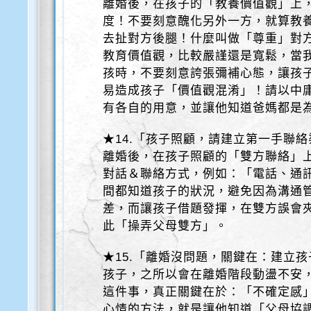
離婚後，在孩子的「教養價值觀」上
度！不要刻意醜化另外一方，就算教
去扯對方後腿！什麼叫做「尊重」對
教育價值觀，比較嚴謹還是寬鬆，當
孩時，不要刻意誇張彌補心態，讓孩子
易造成孩子「價值觀混淆」！請以中
有各自的用意，並讓他知道爸媽都是
★14.「孩子照顧，請建立第一手聯
離婚後，在孩子照顧的「雙方聯絡」
對話＆聯絡方式，例如：「電話、通
間都知道孩子的狀況，避免因為溝通
差，而讓孩子借題發揮，在雙方誤會
此「操弄父母雙方」。
★15.「離婚沒問題，關鍵在：建立
孩子，之所以會在離婚階段動盪不安
這件事，真正關鍵在於：「不確定感
心情的方法，就是讓他知道「父母協