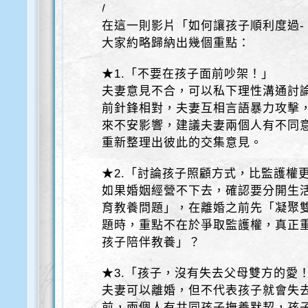
/
在這一則影片「如何讓孩子順利度過-
大家約略歸納出幾個重點：
★1.「不要在孩子面前吵架！」
夫妻意見不合，可以私下理性溝通討
前針鋒相對，夫妻互相言語暴力攻擊
來不安影響，建議夫妻兩個人有不同
重新整理出彼此的交集意見。
★2.「討論孩子照顧方式，比監護權
如果婚姻經營不下去，確認要分開生
育教養問題」，在離婚之前先「凝聚
題時，重點不在於爭取監護權，真正
孩子陪伴教養」？
★3.「孩子，沒有失去父母雙方的愛
夫妻可以離婚，但不代表孩子就會失
前，兩個人有共同孩子撫養默契，孩