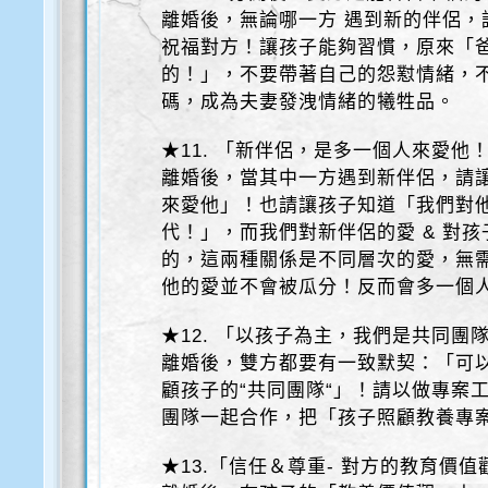
離婚後，無論哪一方 遇到新的伴侶，
祝福對方！讓孩子能夠習慣，原來「爸
的！」，不要帶著自己的怨懟情緒，
碼，成為夫妻發洩情緒的犧牲品。
★11. 「新伴侶，是多一個人來愛他
離婚後，當其中一方遇到新伴侶，請
來愛他」！也請讓孩子知道「我們對
代！」，而我們對新伴侶的愛 & 對
的，這兩種關係是不同層次的愛，無
他的愛並不會被瓜分！反而會多一個
★12. 「以孩子為主，我們是共同團
離婚後，雙方都要有一致默契：「可
顧孩子的“共同團隊“」！請以做專案
團隊一起合作，把「孩子照顧教養專
★13.「信任＆尊重- 對方的教育價值