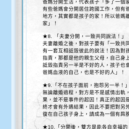
爸媽分開生活，代表孩子「多了一個
有些爸媽會分開居住跨國工作，但有
地方，其實都是孩子的家！所以爸媽
家」！
★8. 「夫妻分開，一致共同說法！」
夫妻離婚之後，對孩子要有「一致共同
有一套互相詆毁彼此的說法！因為對
指責，那都是他的親生父母，自己身
詆毀指責另一半是不好的人，孩子也
爸媽血液的自己，也是不好的人」！
★9.「不在孩子面前，抱怨另一半！
無論離婚過程，對方是不是感情出軌
果，並不是事件的起因！真正的起因
終才會有外遇結果，因此不要把對另
復在自己孩子身上，請成為一個有肩
★10.「分開後，雙方是能各自幸福的