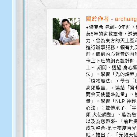
關於作者 - archang
●傑克希 老師- 9年
莫5年的道教靈修，透
力，曾為東方的天上聖
進行辦事服務，領有九天
前，聽到內心聲音的召
卡上下班的網頁設計師
上。 期間，透過 身心
法」，學習「光的課程
「植物魔法」，學習「
高頻能量」，連結「第
爾金天使豐盛能量」，
量」，學習「NLP 神
心法」；並傳承了-「宇
頻 大使調整」，能為您
以及為您帶來- 「前世探
成功整合-第七密度百光 
眠，推出了- 「光頻天