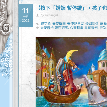
【按下「婚姻 暫停鍵」，孩子
11
by archangel
一月
2021
傑克希
天使聖團
天使能量屋
婚姻關係
離婚
,
,
,
,
天使牌卡 靈性諮詢,
心靈故事 真實案例,
最新