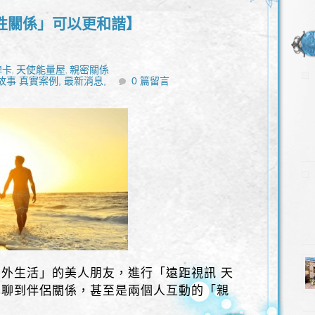
性關係」可以更和諧】
牌卡
天使能量屋
親密關係
,
,
故事 真實案例,
最新消息,
0 篇留言
外生活」的美人朋友，進行「遠距視訊 天
也聊到伴侶關係，甚至是兩個人互動的「親