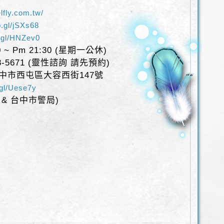
elfly.com.tw/
o.gl/jSXs68
o.gl/HNZev0
~ Pm 21:30 (星期一公休)
8-5671 (靈性諮詢 請先預約)
台中市西屯區大容西街147號
.gl/Uese7y
& 台中市警局)
：
：
：