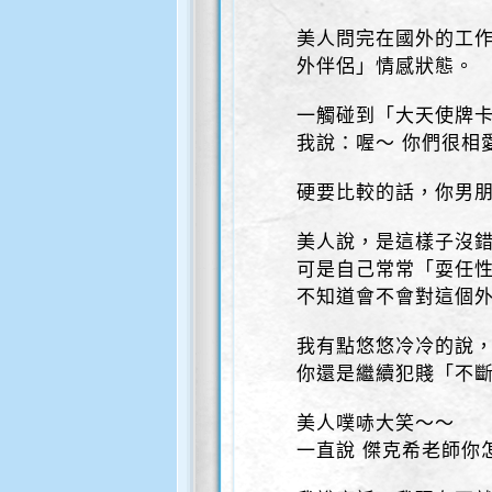
美人問完在國外的工
外伴侶」情感狀態。
一觸碰到「大天使牌卡
我說：喔～ 你們很相
硬要比較的話，你男
美人說，是這樣子沒
可是自己常常「耍任
不知道會不會對這個
我有點悠悠冷冷的說
你還是繼續犯賤「不
美人噗哧大笑～～
一直說 傑克希老師你