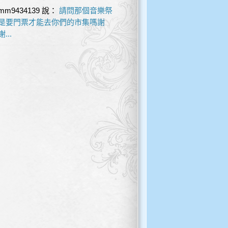
mm9434139
說：
請問那個音樂祭
是要門票才能去你們的市集嗎謝
謝...