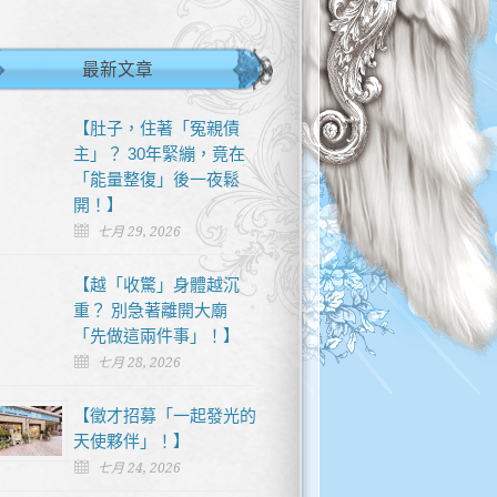
最新文章
【肚子，住著「冤親債
主」？ 30年緊繃，竟在
「能量整復」後一夜鬆
開！】
七月 29, 2026
【越「收驚」身體越沉
重？ 別急著離開大廟
「先做這兩件事」！】
七月 28, 2026
【徵才招募「一起發光的
天使夥伴」！】
七月 24, 2026