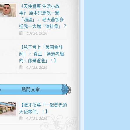
《天使覺察 生活小故
事》 原本只想吃一顆
「滷蛋」， 老天爺卻多
送我一大塊「滷排骨」？
七月 24, 2026
【兒子考上「美國會計
師」， 真正「通過考驗
的，卻是爸爸」！】
七月 23, 2026
熱門文章
【徵才招募「一起發光的
天使夥伴」！】
七月 24, 2026