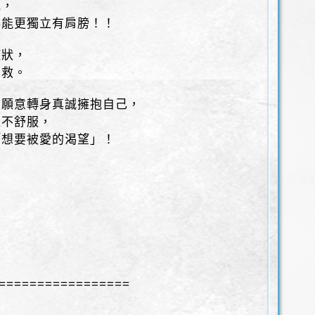
他，
將能更獨立有肩膀！！
症狀，
求救。
，願意轉身真誠擁抱自己，
體不舒服，
「想要被愛的渴望」！
=================