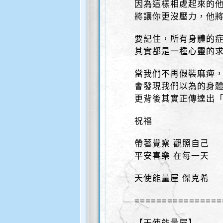
因為這樣相處起來的
將讓你更沒壓力，他
要記住，所有身體的
其實都是一種心靈的
當我們不再假裝麻痺
會發現我們以為的身
更背後其實正傳達出
祝福
帶著覺察 觀照自己
平安喜樂 在每一天
天使能量屋 傑克希
================