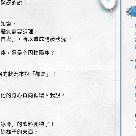
點驚訝的說！
我知道，
」體質需要調理，
性自卑」，所以造成陽痿狀況⋯
陽痿，還是心因性陽痿？
侶的狀況來說「都是」！
成他的身心負向循環。我說。
喝冰冷」的飲料食物了！
吃這樣子的東西？