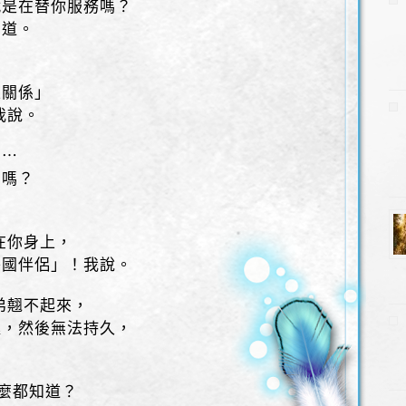
就是在替你服務嗎？
知道。
性關係」
我說。
了⋯
了嗎？
在你身上，
外國伴侶」！我說。
弟翹不起來，
挺，然後無法持久，
怎麼都知道？