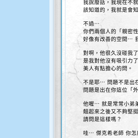
我說廢話，我現在不
該知道的，我就是會
不過⋯
你們兩個人的「親密
好像有改善的空間⋯ 
對啊，他很久沒碰我
是我對他沒有吸引力
美人有點擔心的問。
不是耶⋯ 問題不是出
問題是出在你這位「
他喔⋯ 就是常常小弟
翹起來之後又不夠堅
請問是這樣嗎？
哇⋯ 傑克希老師 你