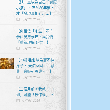
【她一直以為自己「討厭
小孩」， 直到30年後，
才「發現真相」……】
七月 23, 2026
【你相信「永生」嗎？
學員舅舅離世，讓我們
「重新理解 死亡」】
七月 22, 2026
【70歲姐姐 以為賣不掉
房子， 天使聖團：「恩
典，會吸引恩典。」】
七月 16, 2026
【三個月前，我就「Fu
到」可能「被停權」⋯】
七月 04, 2026