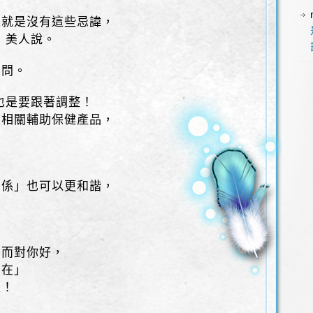
人就是沒有這些忌諱，
 美人說。
人問。
也是要跟著調整！
是相關輔助保健產品，
。
關係」也可以更和諧，
，
」而對你好，
自在」
處！