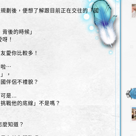
作規劃後，便想了解跟目前正在交往的「國
 背後的時候」
愛呀！
朋友愛你比較多！
錯啦⋯
性」，
外國伴侶不禮貌？
，可是…
斷挑戰他的底線」不是嗎？
怎麼知道？