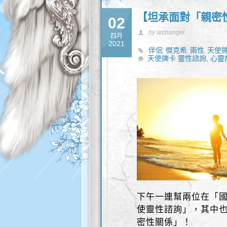
【坦承面對「親密
02
by archangel
四月
2021
伴侶
傑克希
兩性
天使
,
,
,
天使牌卡 靈性諮詢,
心靈
下午一連幫兩位在「國
使靈性諮詢」，其中
密性關係」！