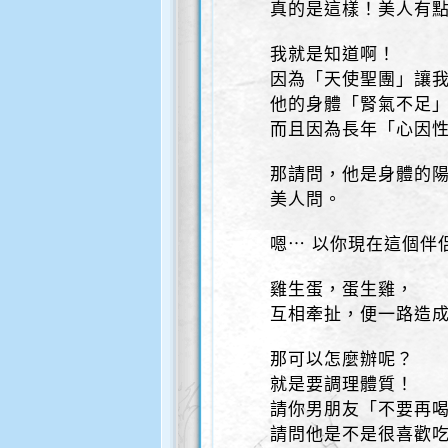
真的是這樣！美人有
我就是知道啊！
因為「天使聖團」讓
他的身體「腎氣不足
而且因為長年「心因
那請問，他是身體的
美人問。
嗯⋯ 以你現在這個伴
雞生蛋，蛋生雞，
互相牽扯，便一路造
那可以怎麼辦呢？
就是要調理體質！
請你男朋友「不要再
請問他是不是很喜歡