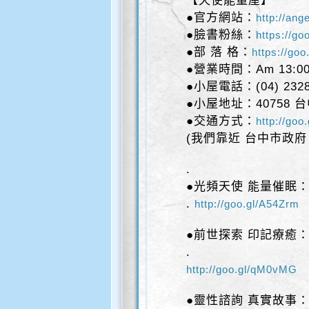
【天使能量屋】
●官方網站：
http://ang
●臉書粉絲：
https://go
●部 落 格：
https://go
●營業時間：Am 13:00 
●小屋電話：(04) 232
●小屋地址：40758 
●交通方式：
http://goo
(我們靠近 台中市政府 
.
●光頻天使 能量催眠
.
http://goo.gl/A54Zrm
●前世探索 印記療癒
.
http://goo.gl/qM0vMG
●靈性諮詢 真實故事