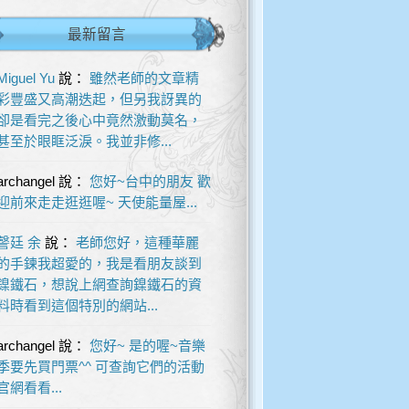
最新留言
Miguel Yu
說：
雖然老師的文章精
彩豐盛又高潮迭起，但另我訝異的
卻是看完之後心中竟然激動莫名，
甚至於眼眶泛淚。我並非修...
archangel
說：
您好~台中的朋友 歡
迎前來走走逛逛喔~ 天使能量屋...
謦廷 余
說：
老師您好，這種華麗
的手鍊我超愛的，我是看朋友談到
鎳鐵石，想說上網查詢鎳鐵石的資
料時看到這個特別的網站...
archangel
說：
您好~ 是的喔~音樂
季要先買門票^^ 可查詢它們的活動
官網看看...