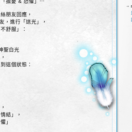
「擔憂 & 恐懼」⋯
粉絲朋友回應，
朋友，進行「送光」，
「不舒服」：
神聖白光
道，
遇到這個狀態：
，
態，
者情結」，
恐懼」