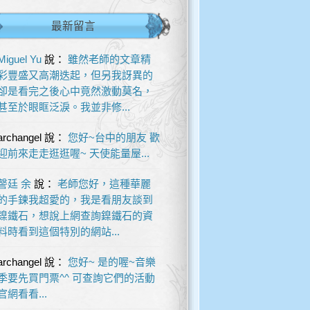
最新留言
Miguel Yu
說：
雖然老師的文章精
彩豐盛又高潮迭起，但另我訝異的
卻是看完之後心中竟然激動莫名，
甚至於眼眶泛淚。我並非修...
archangel
說：
您好~台中的朋友 歡
迎前來走走逛逛喔~ 天使能量屋...
謦廷 余
說：
老師您好，這種華麗
的手鍊我超愛的，我是看朋友談到
鎳鐵石，想說上網查詢鎳鐵石的資
料時看到這個特別的網站...
archangel
說：
您好~ 是的喔~音樂
季要先買門票^^ 可查詢它們的活動
官網看看...