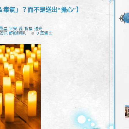
＆集氣」？而不是送出“擔心”】
量屋
平安
愛
祈福
送光
,
,
,
,
資訊 輕鬆聊聊,
0 篇留言