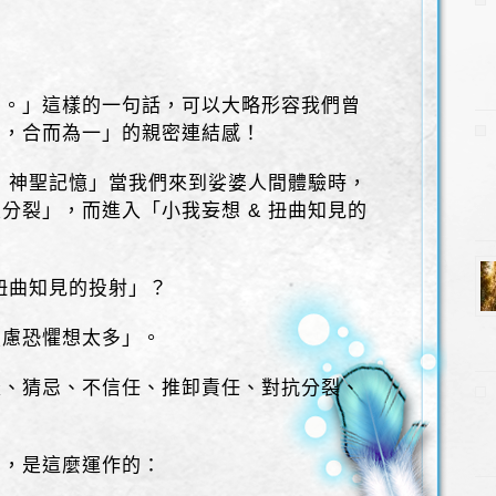
溺。」這樣的一句話，可以大略形容我們曾
割，合而為一」的親密連結感！
 神聖記憶」當我們來到娑婆人間體驗時，
分裂」，而進入「小我妄想 & 扭曲知見的
 扭曲知見的投射」？
焦慮恐懼想太多」。
疑、猜忌、不信任、推卸責任、對抗分裂、
」，是這麼運作的：