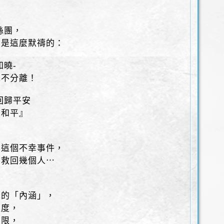
，
絲團，
，是這麼默禱的：
知曉-
永不分離！
 回歸平安
到和平』
」這個不幸事件，
，救回幾個人⋯
識的「內涵」，
程度，
局限，