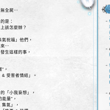
死無全屍⋯
心的是：
身上該怎麼辦？
 集氣祝福」他們，
起來⋯
若發生這樣的事，
⋯
層”，
 & 受害者情結」。
」的「小我妄想」，
的能量”，
 集氣」，