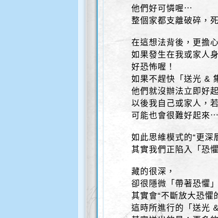
他們好可憐喔⋯
整個家都支離破碎，
在這想法背後，更擔
如果發生在我或家人
好恐怖喔！
如果不趕快「送光 &
他們就沒辦法立即好
以後我自己或家人，
可能也會很難好起來
如此思維模式的“更深
其實我們正陷入「恐懼
藏的很深，
卻很隱微「帶著恐懼
其實會“不斷放大恐懼
這時所進行的「送光 &