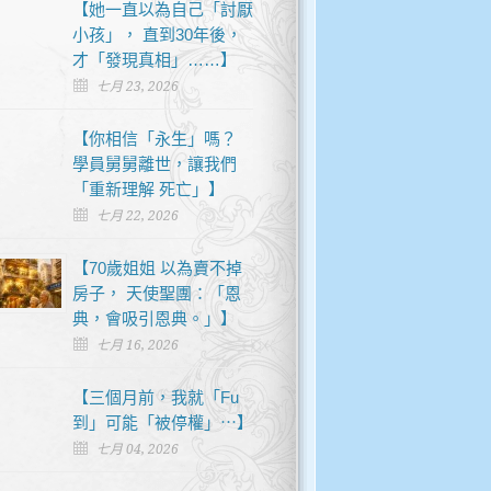
【她一直以為自己「討厭
小孩」， 直到30年後，
才「發現真相」……】
七月 23, 2026
【你相信「永生」嗎？
學員舅舅離世，讓我們
「重新理解 死亡」】
七月 22, 2026
【70歲姐姐 以為賣不掉
房子， 天使聖團：「恩
典，會吸引恩典。」】
七月 16, 2026
【三個月前，我就「Fu
到」可能「被停權」⋯】
七月 04, 2026