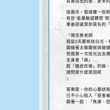
其實送出的是：更多的
這兩天，我接獲一些
有些“能量敏感體質”
事後卻感受到莫名的
『傑克希老師
我這2天都有送白光、
圍繞著太魯閣號與隧
但我第一次送光出去
全身會「麻」…
起「雞皮疙瘩」的麻
請問是什麼原因呢
』
答案是，你的心靈狀
已不小心陷入「受害
跟著一起：「焦慮、