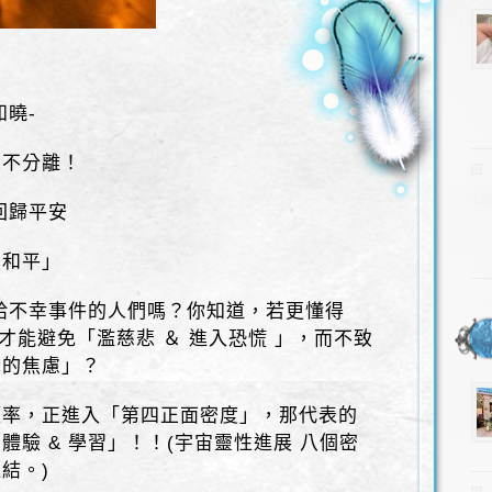
知曉-
永不分離！
 回歸平安
到和平」
」給不幸事件的人們嗎？你知道，若更懂得
才能避免「濫慈悲 ＆ 進入恐慌 」，而不致
識的焦慮」？
頻率，正進入「第四正面密度」，那代表的
體驗 & 學習」！！(宇宙靈性進展 八個密
結。)