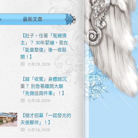
最新文章
【肚子，住著「冤親債
主」？ 30年緊繃，竟在
「能量整復」後一夜鬆
開！】
七月 29, 2026
【越「收驚」身體越沉
重？ 別急著離開大廟
「先做這兩件事」！】
七月 28, 2026
【徵才招募「一起發光的
天使夥伴」！】
七月 24, 2026