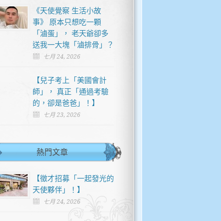
《天使覺察 生活小故
事》 原本只想吃一顆
「滷蛋」， 老天爺卻多
送我一大塊「滷排骨」？
七月 24, 2026
【兒子考上「美國會計
師」， 真正「通過考驗
的，卻是爸爸」！】
七月 23, 2026
熱門文章
【徵才招募「一起發光的
天使夥伴」！】
七月 24, 2026