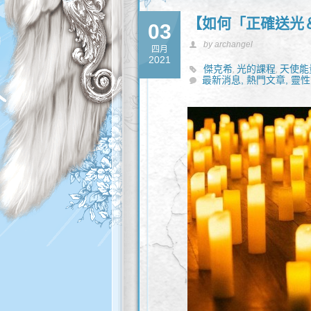
【如何「正確送光
03
by archangel
四月
2021
傑克希
光的課程
天使能
,
,
最新消息,
熱門文章,
靈性