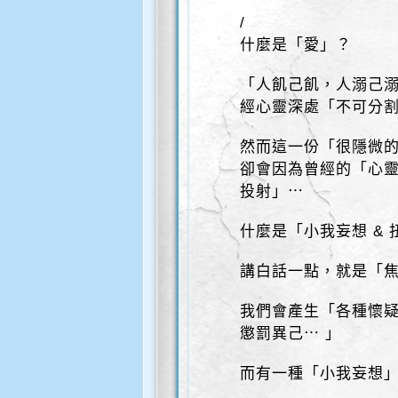
/
什麼是「愛」？
「人飢己飢，人溺己
經心靈深處「不可分
然而這一份「很隱微的
卻會因為曾經的「心靈
投射」⋯
什麼是「小我妄想 &
講白話一點，就是「
我們會產生「各種懷
懲罰異己⋯ 」
而有一種「小我妄想