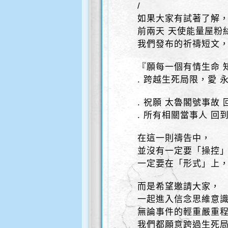
/
如果大家有試著了解
前兩天 天使能量屋粉
我們發布的祈禱短文
『願每一個有情生命 
. 跨越生死局限，愛 
. 祝願 太魯閣號事故
. 所有相關當事人 回
在這一則禱告中，
並沒有一定要「操控
一定要在「形式」上
而是希望邀請大家，
一起進入信念思維意
無論事件的輕重嚴重
我們都願意跨過生死