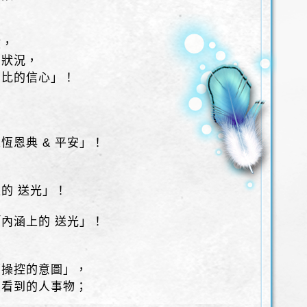
。
救，
的狀況，
無比的信心」！
！
，
恆恩典 & 平安」！
的 送光」！
內涵上的 送光」！
著操控的意圖」，
想看到的人事物；