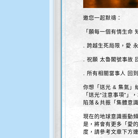
邀您一起默禱：
「願每一個有情生命 
. 跨越生死局限，愛 
. 祝願 太魯閣號事故
. 所有相關當事人 回
你想「送光 & 集氣
「送光“注意事項”」，
陷落＆共振「集體意
現在的地球意識振動
是，將會有更多「愛的
度，請參考文章下方連