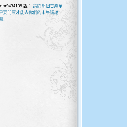
mm9434139
說：
請問那個音樂祭
是要門票才能去你們的市集嗎謝
謝...