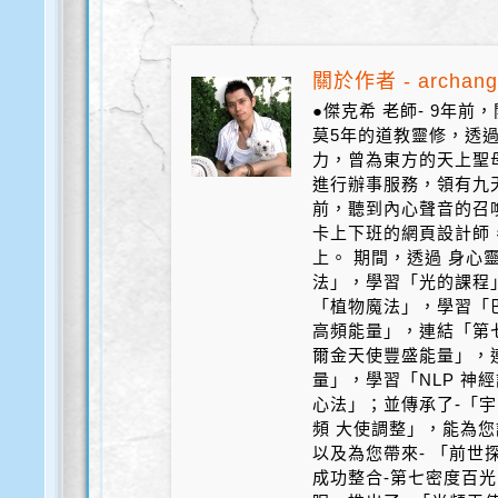
關於作者 - archang
●傑克希 老師- 9年
莫5年的道教靈修，透
力，曾為東方的天上聖
進行辦事服務，領有九天
前，聽到內心聲音的召
卡上下班的網頁設計師
上。 期間，透過 身心
法」，學習「光的課程
「植物魔法」，學習「
高頻能量」，連結「第
爾金天使豐盛能量」，
量」，學習「NLP 神
心法」；並傳承了-「宇
頻 大使調整」，能為您
以及為您帶來- 「前世探
成功整合-第七密度百光 