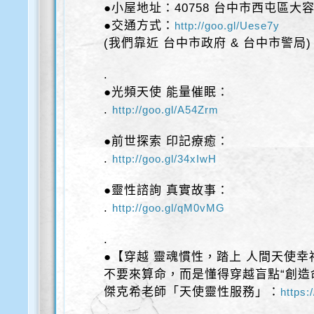
●小屋地址：40758 台中市西屯區大容
●交通方式：
http://goo.gl/Uese7y
(我們靠近 台中市政府 & 台中市警局)
.
●光頻天使 能量催眠：
.
http://goo.gl/A54Zrm
●前世探索 印記療癒：
.
http://goo.gl/34xIwH
●靈性諮詢 真實故事：
.
http://goo.gl/qM0vMG
.
●【穿越 靈魂慣性，踏上 人間天使幸
不要來算命，而是懂得穿越盲點“創造
傑克希老師「天使靈性服務」：
https: