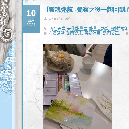
【靈魂迷航 -覺察之後一起回到
10
by archangel
四月
2021
內在天堂
天使能量屋
能量畫諮詢
靈性諮詢
,
,
,
,
心靈活動 熱門資訊,
最新消息,
熱門文章,