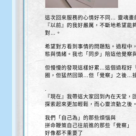
這次回來服務的心情好不同… 靈魂畫
『以前』的我好嚴厲，不斷地希望能
對…。
希望對方看到事情的問題點。過程中
態與情緒。我也「同步」陪這他覺察
但慢慢的發現這樣好累…這個過程好
圈，但猛然回頭…但「覺察」之後…
.
『現在』我帶這大家回到內在天堂，
探索起來更加輕鬆，而心靈流動之後
我們「自己為」的那些煩惱與
拼命鞭策自己往前進的那些「覺察」
好像都不重要了