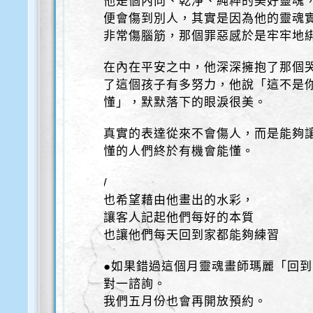
他是個內向、乾淨、純粹的美好靈魂
便會傷到別人，其實是因為他的靈魂
非常傷腦筋，那個罪惡感於是牢牢地
在內在平安之中，他深深擁抱了那個
了這個孩子有多努力，他說「這不是
懂」，默默落下的眼淚很美。
真實的表達從來不會傷人，而是能夠
懂的人們終於有機會能懂。
/
也希望藉由他畫出的水彩，
讓客人記起他們每好的本質
也讓他們每天回到家都能夠練習
●如果錯過這個月靈魂畫師瑪麗「回
對一諮詢。
我們五月份也會再開放預約。