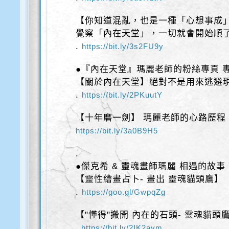
【你知道混亂，也是一種「心想事成
覺察「內在天堂」，一切就會開始順
.
https://bit.ly/3s2FU9y
●『內在天堂』瑪麗老師的粉絲專頁 
【關於內在天堂】絕對不是用來逃避
.
https://bit.ly/2PKuutY
【十年磨一劍】 瑪麗老師的心路歷程
https://bit.ly/3a0B9H5
.
●傑克希 & 靈魂畫師瑪麗 相遇的故事
【靈性繪畫占卜- 畫出 靈魂貓頭鷹】
.
https://goo.gl/GwpqZg
【"懂得"搬開 內在的石頭- 靈魂貓頭
.
https://bit.ly/2IK2aym