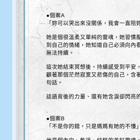
.
●個案A
「妳可以哭出來沒關係，我會一直陪
她是個很溫柔又單純的靈魂，她習慣
到自己的情緒，她知道自己必須向內
無法持續。
這次她結束冥想後，持續感受到平安
顧著那個茫然寂寞又悲傷的自己，含
句話。
話語背後的力量、還有她含淚卻閃亮
.
●個案B
「不是你的錯，只是媽媽有她的不懂