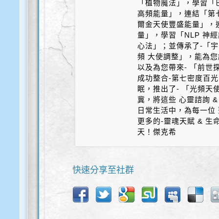
「植物魔法」，學習「
高頻能量」，連結「第
爾金天使豐盛能量」，
量」，學習「NLP 神
心法」；並傳承了-「宇
頻 大使調整」，能為您
以及為您帶來- 「前世探
成功整合-第七密度百光 
眠，推出了- 「光頻天
冀，將這些 心靈諮詢 &
日常生活中，為每一位 
更多的-靈魂天賦 & 
天！傑克希
快速分享至社群