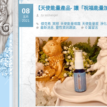
【天使能量產品- 讓「祝福能量
08
by archangel
五月
2021
傑克希
冥想
天使能量噴霧
天使能量屋
淨化
,
,
,
,
最新消息,
靈性資訊趣談,
0 篇留言