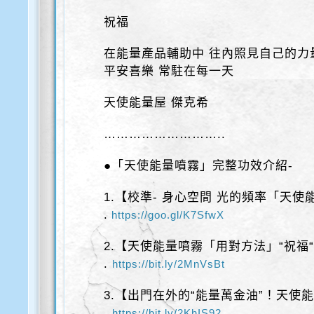
祝福
在能量產品輔助中 往內照見自己的力
平安喜樂 常駐在每一天
天使能量屋 傑克希
………………………..
●「天使能量噴霧」完整功效介紹-
1.【校準- 身心空間 光的頻率「天
.
https://goo.gl/K7SfwX
2.【天使能量噴霧「用對方法」“祝福
.
https://bit.ly/2MnVsBt
3.【出門在外的“能量萬金油”！天使
.
https://bit.ly/2KhIS92