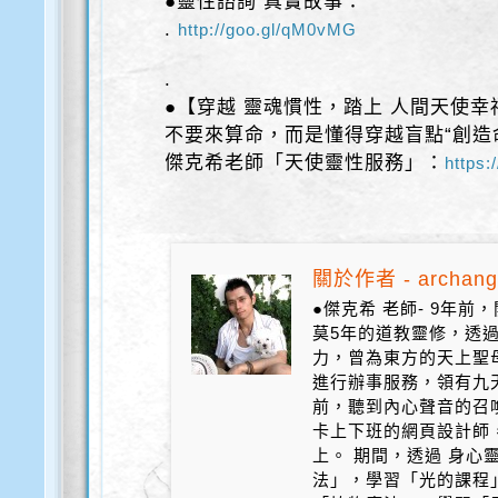
●靈性諮詢 真實故事：
.
http://goo.gl/qM0vMG
.
●【穿越 靈魂慣性，踏上 人間天使幸
不要來算命，而是懂得穿越盲點“創造
傑克希老師「天使靈性服務」：
https:
關於作者 - archang
●傑克希 老師- 9年
莫5年的道教靈修，透
力，曾為東方的天上聖
進行辦事服務，領有九天
前，聽到內心聲音的召
卡上下班的網頁設計師
上。 期間，透過 身心
法」，學習「光的課程