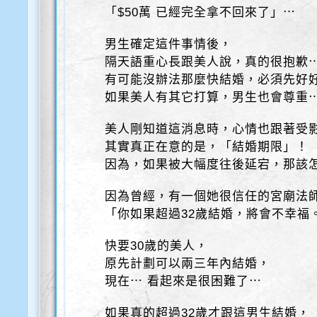
「$50萬 已經完全拿不回來了」⋯
男生確定這件事情後，
隔天語重心長跟美人說，真的很抱歉
有可能沒辦法那麼快結婚，必須先好
如果美人有其它打算，男生也會尊重
美人剛知道這消息時，心情也跟著受
其實真正在意的是，「結婚期限」！
因為，如果被大幅度往後延宕，那該
因為曾經，有一個她很信任的宮廟法
「你如果超過32歲結婚，將會不幸福
快要30歲的美人，
原先計劃可以兩三年內結婚，
現在⋯ 看起來是很困難了⋯
如果真的超過32歲才跟這男生結婚，