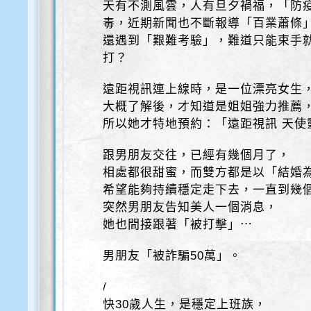
天有不測風雲，人有旦夕禍福，「防
毒，近期新聞也不斷報導「百業蕭條
還遇到「艱難考驗」，難道只能束手
打？
遠距視訊連上線時，是一位漂亮女生
大概了解後，才知道是姐姐強力推薦
所以她才特地預約：「遠距視訊 天使
跟男朋友交往，已經有幾個月了，
相處都很甜蜜，而雙方都是以「結婚
希望能夠持續穩定走下去，一直到幾
突然男朋友告知美人一個消息，
她也間接跟著「被打擊」⋯
男朋友「被詐騙50萬」。
/
快30歲人生，是穩定上班族，