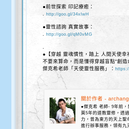
●前世探索 印記療癒：
.
http://goo.gl/34xIwH
●靈性諮詢 真實故事：
.
http://goo.gl/qM0vMG
.
●【穿越 靈魂慣性，踏上 人間天使幸
不要來算命，而是懂得穿越盲點“創造
傑克希老師「天使靈性服務」：
https:
關於作者 - archang
●傑克希 老師- 9年
莫5年的道教靈修，透
力，曾為東方的天上聖
進行辦事服務，領有九天