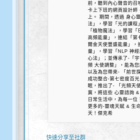
前，聽到內心聲音的召
卡上下班的網頁設計師
上。 期間，透過 身心
法」，學習「光的課程
「植物魔法」，學習「
高頻能量」，連結「第
爾金天使豐盛能量」，
量」，學習「NLP 神
心法」；並傳承了-「宇
頻 大使調整」，能為您
以及為您帶來- 「前世探
成功整合-第七密度百光 
眠，推出了- 「光頻天
冀，將這些 心靈諮詢 &
日常生活中，為每一位 
更多的-靈魂天賦 & 
天！傑克希
快速分享至社群