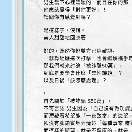
男生當下心裡暖暖的，而且在你的那
他應該變得「對你更好」！
請問你有感覺到嗎？
是這樣子，沒錯。
美人甜甜地回應著。
好的，既然你們雙方已經確認-
「就算經歷這次打擊，也會繼續攜手
那我們就來討論「被詐騙50萬」，
到底是要學會什麼「靈性課題」？
以及日後「該怎麼處理」？
/
首先關於「被詐騙 $50萬」，
不可否認 男生因為「自己沒有做功課
而潛藏著希望能「一夜致富」的慾望
卻沒有腳踏實地弄清楚「每種事業 賺
而這樣的慾望，就是不健康的，就是