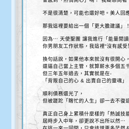
會感到「熱情開心」嗎？ 我疑惑問著
不是很清楚，可能也還好吧。美人回
那我這裡要給出一個「更大膽建議」
因為⋯ 天使聖團 讓我進行「能量閱
你男朋友工作狀態，我這裡“沒有感受
換句話說，如果他本來就沒有很開心
還逼自己當上主管，就算薪水多個五
但三年五年過去，其實就是在-
「背叛自己的心 & 出賣自己的靈魂」
順利債務還光了，
但被蹉跎「瞎忙的人生」卻一去不復
真正自己身上累積什麼樣的「熱誠技
屆時步入中年，卻更說不出所以然⋯
在這一來一回間，只會徒增更多茫然