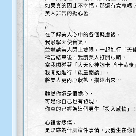
如果真的因此不幸福，那還有意義嗎
美人非常的擔心著⋯
/
在了解美人心中的各個疑慮後，
我敲擊天使音叉，
並邀請美人閉上雙眼，一起進行「天
禱告結束後，我請美人打開眼睛，
當我觸碰著「大天使神諭卡 牌卡背後
我開始進行「能量閱讀」，
將美人更內心狀態，描述出來⋯
雖然你還是很擔心，
可是你自己也有發現，
你真的已經為這個男生「投入感情」
心裡會悲傷，
是疑惑為什麼這件事情，要發生在你