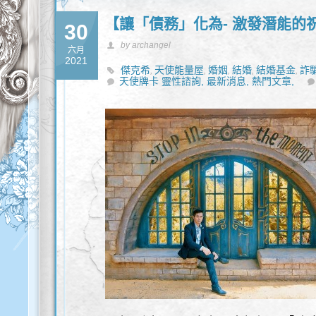
【讓「債務」化為- 激發潛能的
30
by archangel
六月
2021
傑克希
天使能量屋
婚姻
結婚
結婚基金
詐
,
,
,
,
,
天使牌卡 靈性諮詢,
最新消息,
熱門文章,