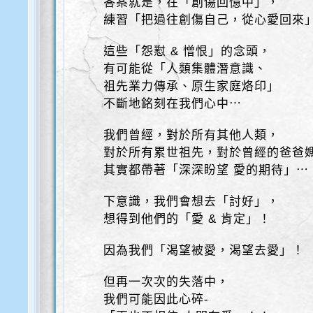
答案就是，在「創傷回憶中」，
練習「把過往創傷自己，從心愛回來
這些「怨懟 & 憎恨」的念頭，
有可能從「人類集體潛意識、
祖先業力傳承、原生家庭烙印」
不斷地銘刻在我們心中⋯
我們曾經，對於所有其他人類，
對於所有累世祖先，對於曾經的爸爸
其實都帶著「深深盼望 愛的期待」⋯
下意識，我們會想去「討好」，
想得到他們的「愛 & 肯定」！
因為我們「渴望被愛，渴望去愛」！
但再一次次的失落中，
我們可能因此心碎-