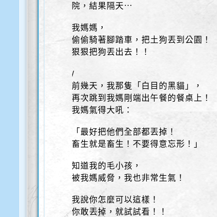
院，結果隔天⋯
我媽媽，
偷偷騎著腳踏車，把土狗丟到公園！
狠狠把狗丟出去！！
/
前幾天，我那隻「白目的黑貓」，
再次跳到我媽剛端出午餐的餐桌上！
我媽氣得大吼：
「最好把他們全部都丟掉！
畜生就是畜生！不要得意忘形！」
知道我的毛小孩，
被我媽威脅，我也非常生氣！
我說你怎麼可以這樣！
你敢丟掉，就試試看！！