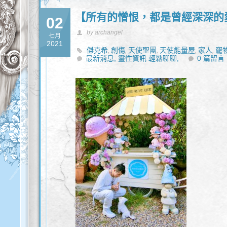
【所有的憎恨，都是曾經深深的愛
02
by archangel
七月
2021
傑克希
創傷
天使聖團
天使能量屋
家人
寵
,
,
,
,
,
最新消息,
靈性資訊 輕鬆聊聊,
0 篇留言