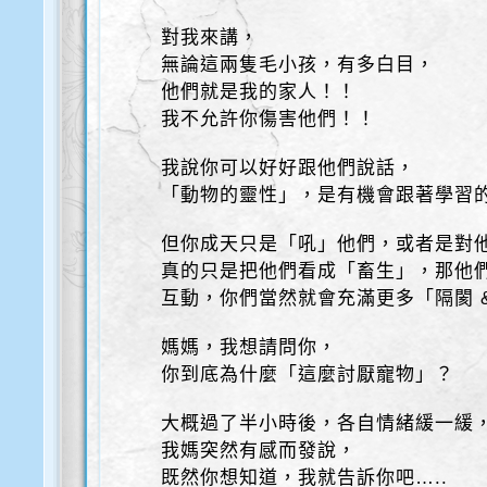
對我來講，
無論這兩隻毛小孩，有多白目，
他們就是我的家人！！
我不允許你傷害他們！！
我說你可以好好跟他們說話，
「動物的靈性」，是有機會跟著學習
但你成天只是「吼」他們，或者是對
真的只是把他們看成「畜生」，那他
互動，你們當然就會充滿更多「隔閡 
媽媽，我想請問你，
你到底為什麼「這麼討厭寵物」？
大概過了半小時後，各自情緒緩一緩
我媽突然有感而發說，
既然你想知道，我就告訴你吧…..