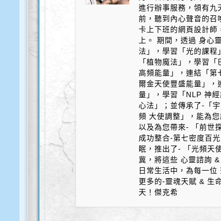
進行辦事服務，領有九天
前，聽到內心聲音的召
卡上下班的網頁設計師
上。 期間，透過 身心
法」，學習「光的課程
「植物魔法」，學習「
高頻能量」，連結「第
爾金天使豐盛能量」，
量」，學習「NLP 神
心法」；並傳承了-「宇
頻 大使調整」，能為您
以及為您帶來- 「前世探
成功整合-第七密度百光 
眠，推出了- 「光頻天
冀，將這些 心靈諮詢 &
日常生活中，為每一位 
更多的-靈魂天賦 & 
天！傑克希