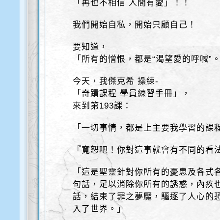
「再也不相信 人間有愛」！！
我們開始自私，開始只顧自己！
要知道，
「所有的憎恨，都是“渴望愛的呼喊”
今天，我傑克希 操練-
「奇蹟課程 學員練習手冊」，
來到第193課：
「一切事情，都是上主要我學習的課
『寬恕吧！你對這事就會有不同的看
「這是聖靈針對你所有的憂患及各式
句話，足以消除你所有的誘惑，內疚
話，結束了罪之夢魘，驅逐了人心的
入了世界。」