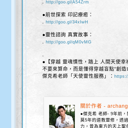
.
http://goo.gl/A54Zrm
●前世探索 印記療癒：
.
http://goo.gl/34xIwH
●靈性諮詢 真實故事：
.
http://goo.gl/qM0vMG
.
●【穿越 靈魂慣性，踏上 人間天使幸
不要來算命，而是懂得穿越盲點“創造
傑克希老師「天使靈性服務」：
https:
關於作者 - archang
●傑克希 老師- 9年
莫5年的道教靈修，透
力，曾為東方的天上聖