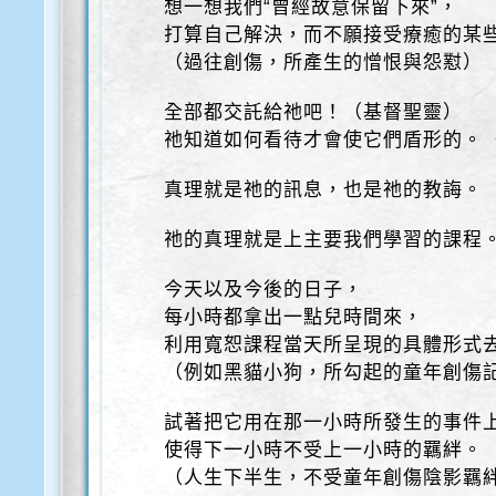
想一想我們“曾經故意保留下來”，
打算自己解決，而不願接受療癒的某
（過往創傷，所產生的憎恨與怨懟）
全部都交託給祂吧！（基督聖靈）
祂知道如何看待才會使它們盾形的。
真理就是祂的訊息，也是祂的教誨。
祂的真理就是上主要我們學習的課程
今天以及今後的日子，
每小時都拿出一點兒時間來，
利用寬恕課程當天所呈現的具體形式
（例如黑貓小狗，所勾起的童年創傷
試著把它用在那一小時所發生的事件
使得下一小時不受上一小時的羈絆。
（人生下半生，不受童年創傷陰影羈