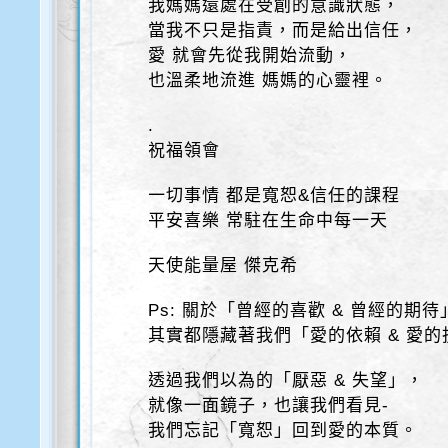
我媽媽還處在受創的意識狀態，
當我不只是指責，而是給出信任，
愛 就會先從我開始流動，
也溫柔地流進 媽媽的心靈裡。
.
祝福領會
一切事情 都是寬恕&信任的課程
平安喜樂 常駐在生命中每一天
天使能量屋 傑克希
Ps: 關於「曾經的喜歡 & 曾經的期待
其實都隱藏著我們「愛的依賴 & 愛的
透過我們以為的「厭惡 & 失望」，
就像一面鏡子，也讓我們看見-
我們忘記「寬恕」回到愛的本質。