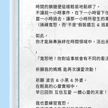
時間的鎖鏈便這樣輕易地鬆綁了。
不讓前一小時事件，在下一小時留下
當一小時過去，讓那一小時所發生的
（操練寬恕，而“不是”假裝遺忘 & 
如此，
你才能無牽無絆在時間領域中，活出
/
『寬恕吧！你對這事就會有不同的看
祈願我的媽媽 能再次讓愛流動！
祈願 波吉 & 小黑 & 外婆，
在較高的心靈實相中，
早已回到 互信互愛 一體心靈的天家
我也要練習寬恕，