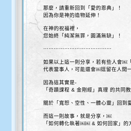
那麼，請重新
回到「愛的恩典」！
因為你是神的造物延伸！
在神的祝福裡，
您始終「純潔無罪，圓滿無缺」！
⋯⋯⋯⋯⋯⋯⋯⋯⋯⋯⋯⋯⋯
如果以上這一則分享，若有些人會￼
代表當事人，可能還會￼逗留在人間
因為這其實是-
「奇蹟課程 & 金剛經」真理 的共同
關於「寬恕、空性、一體心靈」回到
而這一則故事，就是分享，￼
「如何轉化執著￼￼ & 如何回家」的