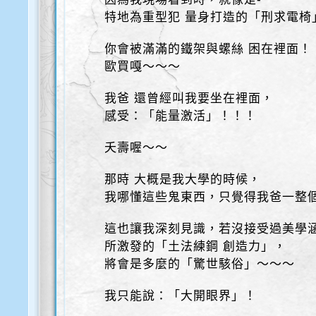
特地為重型犯 量身打造的「刑求電椅
你會被滿滿的鐵架與螺絲 困在裡面！
歐買嘎～～～
我爸 還曾經叫我要坐在裡面，
感受：「能量激活」！！！
夭壽喔～～
那時 大概是我大學的時候，
我哪懂這些鬼東西，只覺得我爸一整
這也讓我深刻見識，若沒接受過美學
所激發的「土法練鋼 創造力」，
將會是多麼的「驚世駭俗」～～～
我只能說：「大開眼界」！