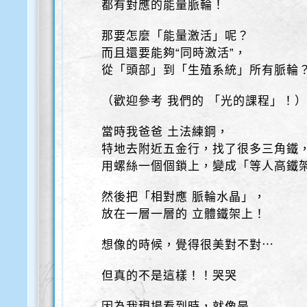
都有對應的能量脈輪！
那要怎麼「能量激活」呢？
而且還要能夠“同時激活”，
從「頭部」到「生殖系統」所有脈輪
（歡迎參考 我們的 「光的課程」！
當時我爸爸 土法練鋼，
特地去附近五金行，找了很多三角鐵
用螺絲一個個鎖上，變成「等人高鐵
然後把「相對應 脈輪水晶」，
放在一層一層的 立體鐵架上！
想像的時候，覺得很美對不對⋯
但真的不是這樣！！哭哭
因為我現場看到時，就像是-