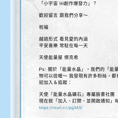
「小宇宙 ￼創作爆發力」？
歡迎留言 跟我們分享～
祝福
越過形式 看見愛的內涵
平安喜樂 常駐在每一天
天使能量屋 傑克希
Ps: 關於「能量水晶」，我們的「
物可以撿喔～ 我發現有許多粉絲，都
迎加入＆追蹤：
天使『能量水晶礦石』專屬臉書社團
現在就「加入、訂閱、並開啟通知」呦
https://reurl.cc/pg3A5l