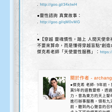
.
http://goo.gl/34xIwH
●靈性諮詢 真實故事：
.
http://goo.gl/qM0vMG
.
●【穿越 靈魂慣性，踏上 人間天使幸
不要來算命，而是懂得穿越盲點“創造
傑克希老師「天使靈性服務」：
https:
關於作者 - archang
●傑克希 老師- 9年
莫5年的道教靈修，透
力，曾為東方的天上聖
進行辦事服務，領有九天
前，聽到內心聲音的召