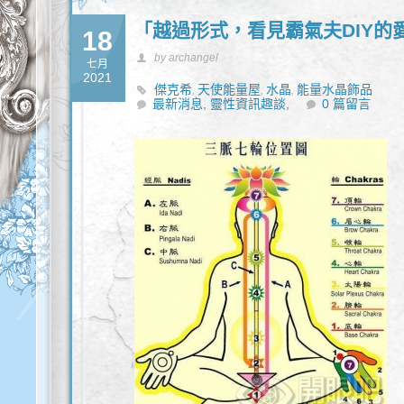
「越過形式，看見霸氣夫DIY的
18
by archangel
七月
2021
傑克希
天使能量屋
水晶
能量水晶飾品
,
,
,
最新消息,
靈性資訊趣談,
0 篇留言