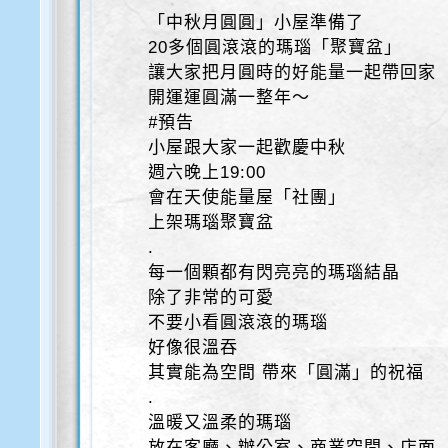
「中秋月圓圓」小屋準備了
20多個圓滾滾的瑪瑙「聚寶盆」
讓大家把月圓時的好能量一起帶回家
開運運圓滿一整年～
#預告
小屋跟大家一起歡慶中秋
週六晚上19:00
會在天使能量屋「社團」
上架瑪瑙聚寶盆
.
每一個顆都有閃亮亮的瑪瑙結晶
除了非常的可愛
不要小看圓滾滾的瑪瑙
好像很溫吞
其實能為空間 帶來「圓滿」的祝福
.
溫暖又溫柔的瑪瑙
放在客廳、辦公室、商業空間、店面