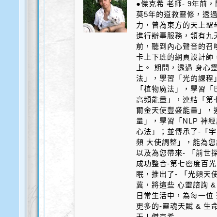
●傑克希 老師- 9年
莫5年的道教靈修，透
力，曾為東方的天上聖
進行辦事服務，領有九天
前，聽到內心聲音的召
卡上下班的網頁設計師
上。 期間，透過 身心
法」，學習「光的課程
「植物魔法」，學習「
高頻能量」，連結「第
爾金天使豐盛能量」，
量」，學習「NLP 神
心法」；並傳承了-「宇
頻 大使調整」，能為您
以及為您帶來- 「前世探
成功整合-第七密度百光 
眠，推出了- 「光頻天
冀，將這些 心靈諮詢 &
日常生活中，為每一位 
更多的-靈魂天賦 & 
天！傑克希