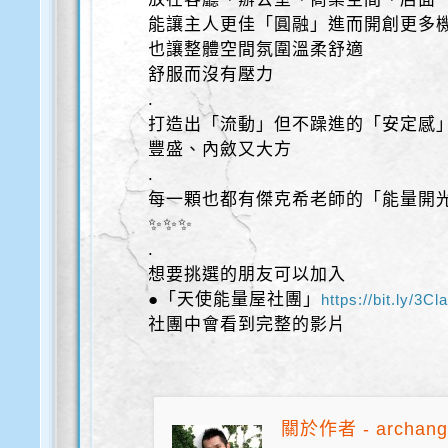
能讓主人更佳「圓融」進而開創更多
也讓整體空間氛圍溫柔舒適
舒服而沒有壓力
.
打造出「流動」但不躁進的「安定感
豐盛、內斂又大方
.
每一顆也都有傑克希老師的「能量開
✨✨✨
.
想要挑選的朋友可以加入
●「天使能量屋社團」
https://bit.ly/3Cla
社團中會看到完整的影片
關於作者 - archang