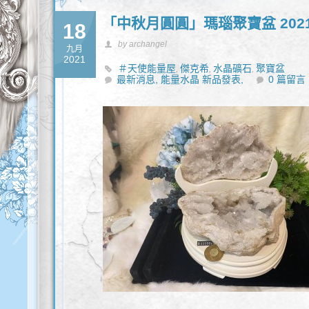
「中秋月圓圓」瑪瑙聚寶盆 202
18
by archangel
九月
2021
＃天使能量屋
傑克希
水晶礦石
聚寶盆
,
,
,
最新消息,
能量水晶 新品發表,
0 篇留言