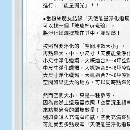
進行：「能量開光」！！
●當粉絲朋友結緣「天使能量淨化蠟
可以找一個「玻璃杯or瓷碗」，
將淨化蠟燭擺放在其中，並點燃！
按照想要淨化的「空間坪數大小」，
再點燃大、中、小尺寸「天使能量淨
小尺寸淨化蠟燭，大概適合3～4坪空
中尺寸淨化蠟燭，大概適合5～6坪空
大尺寸淨化蠟燭，大概適合7～8坪空
空間如果更大的地方，可以同時點燃
然而空間大小，只是一種參考，
因為實際上還是需依照「空間沉重頻
來點燃適合的蠟燭數量！！
例如會讓人充滿壓迫感，空間充滿靈
可能就要多點幾顆「天使能量淨化蠟