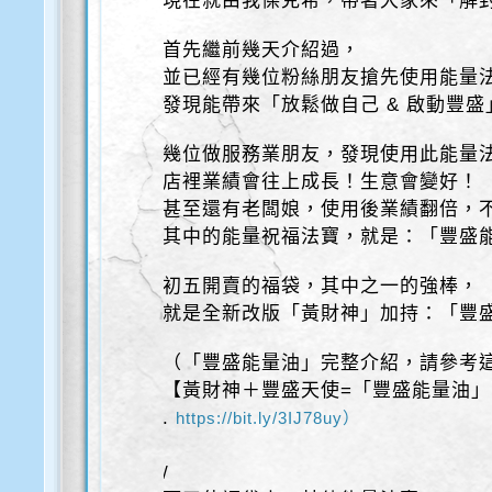
現在就由我傑克希，帶著大家來「解
首先繼前幾天介紹過，
並已經有幾位粉絲朋友搶先使用能量
發現能帶來「放鬆做自己 & 啟動豐盛
幾位做服務業朋友，發現使用此能量
店裡業績會往上成長！生意會變好！
甚至還有老闆娘，使用後業績翻倍，
其中的能量祝福法寶，就是：「豐盛
初五開賣的福袋，其中之一的強棒，
就是全新改版「黃財神」加持：「豐
（「豐盛能量油」完整介紹，請參考
【黃財神＋豐盛天使=「豐盛能量油
.
https://bit.ly/3IJ78uy）
/