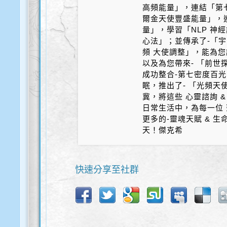
高頻能量」，連結「第
爾金天使豐盛能量」，
量」，學習「NLP 神
心法」；並傳承了-「宇
頻 大使調整」，能為您
以及為您帶來- 「前世探
成功整合-第七密度百光 
眠，推出了- 「光頻天
冀，將這些 心靈諮詢 &
日常生活中，為每一位 
更多的-靈魂天賦 & 
天！傑克希
快速分享至社群