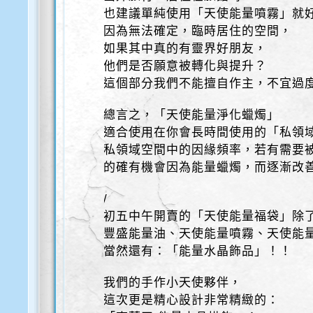
也建議單純使用「天使能量噴霧」就
因為無法確定，臨時居住的空間，
如果其中真的有靈界好朋友，
他們是否願意被轉化與提升？
這個部分我們不能擅自作主，不宜過
總言之，「天使能量淨化蠟燭」
適合使用在你會長時間使用的「私領
私領域空間中的因緣頻率，若有需要
的確有機會因為能量蠟燭，而逐漸改
/
初五中午開賣的「天使能量福袋」除
豐盛能量油、天使能量噴霧、天使能
當然還有：「能量水晶飾品」！！
我們的手作小天使夥伴，
這次更是精心設計非常精緻的：