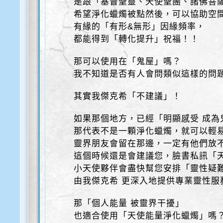
是跟「基督聖靈、天使聖團、諸佛菩
希望淨化蠟燭被點然後，可以協助空間
有緣的「有形&無形」因緣頻率，
都能得到「轉化提升」祝福！！
那可以使用在「鬼屋」嗎？
我不知道是否有人會問類似這樣的問
其實我傑克希「不建議」！
如果那個地方，已經「明顯感受 成為
那代表不是一顆淨化蠟燭，就可以輕
靈界朋友會留在那邊，一定有他們放
這個時候還是會建議您，臉書私訊「
小天使夥伴會盡快幫您安排「靈性疑
由我傑克希 更深入地提供專業靈性服
那「個人能量 被靈界干擾」
也適合使用「天使能量淨化蠟燭」嗎