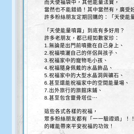
而天使福袋中，其他能量法寶，
當然也不能錯過！其中當然有，廣受好
許多粉絲朋友定期回購的：「天使能
「天使能量噴霧」到底有多好用？
許多老朋友，都已經如數家珍：
1.無論是出門前噴撒在自己身上、
2.祝福噴灑自己的伴侶與孩子、
3.祝福家中的寵物毛小孩、
4.祝福隨身佩戴的水晶飾品、
5.祝福家中的大型水晶洞與礦石、
6.甚至還能祝福家中的空間能量場、
7.出外旅行的旅館床鋪、
8.甚至包含靈骨塔位⋯
這些各式各樣的祝福，
眾多粉絲朋友都有「一一驗證過」！
的確能帶來平安祝福的功效！