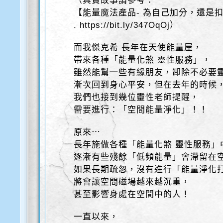
（真實故事請參考：
【能量魔法產品- 為自己加分，還是
. https://bit.ly/347OqOj）
而我傑克希 長年在天使能量屋，
帶來各種「能量化煞 靈性服務」，
雖然能幫一些有緣朋友，卸除不必要
漸次回到身心平安，但在去年的時候
我們也接到幾位靈性老師提醒，
需要進行：「空間能量淨化」！！
原來⋯
長年施做各種「能量化煞 靈性服務」
逐漸有些殘餘「低頻能量」會滯留在
如果長期疏忽，沒有進行「能量淨化
將會讓空間磁場越來越沉重，
甚至影響身處在空間中的人！
一直以來，