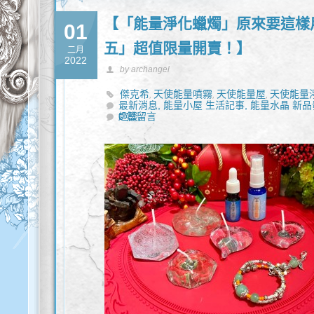
【「能量淨化蠟燭」原來要這樣
01
五」超值限量開賣！】
二月
2022
by archangel
傑克希
天使能量噴霧
天使能量屋
天使能量
,
,
,
最新消息,
間
淨化蠟燭
能量小屋 生活記事,
能量化煞
豐盛能量油
能量水晶 新品
轉化能量
,
,
,
,
趣談,
0 篇留言