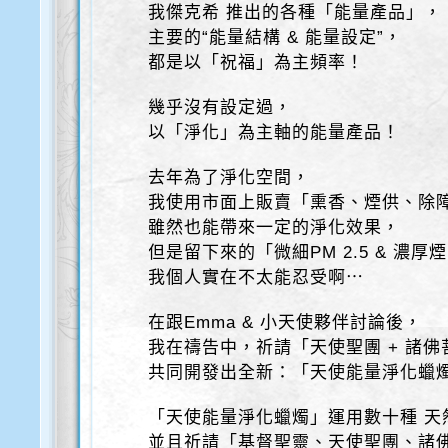
我傑克希 推出的各種「能量產品」，
主要的“能量結構 & 能量設定”，
都是以「祝福」為主頻率！
幾乎沒有設定過，
以「淨化」為主軸的能量產品！
去年為了淨化空間，
我使用市面上販賣「熏香、煙供、除
雖然也能帶來一定的淨化效果，
但是留下來的「微細PM 2.5 & 濃厚
我個人實在不太能忍受啊⋯
在跟Emma & 小天使夥伴討論後，
我在禱告中，祈請「天使聖團 + 諸佛
共同開發出全新：「天使能量淨化蠟
「天使能量淨化蠟燭」運用數十種 天
並且祈請「基督聖靈、天使聖團、諸