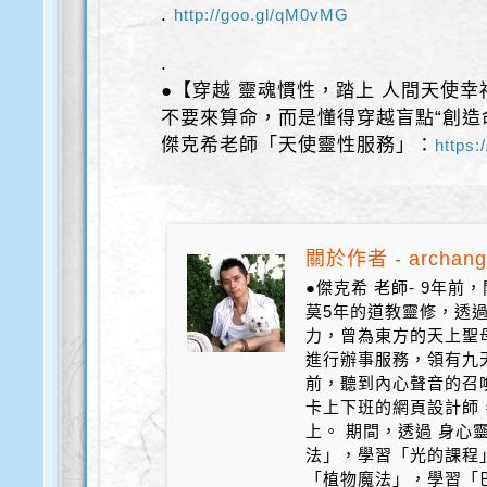
.
http://goo.gl/qM0vMG
.
●【穿越 靈魂慣性，踏上 人間天使幸
不要來算命，而是懂得穿越盲點“創造
傑克希老師「天使靈性服務」：
https:
關於作者 - archang
●傑克希 老師- 9年
莫5年的道教靈修，透
力，曾為東方的天上聖
進行辦事服務，領有九天
前，聽到內心聲音的召
卡上下班的網頁設計師
上。 期間，透過 身心
法」，學習「光的課程
「植物魔法」，學習「