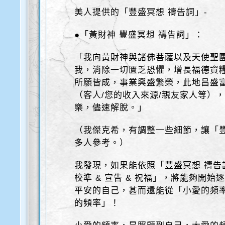
美人提供的「豐盛冥想 禱告詞」-
●「黃財神 豐盛冥想 禱告詞」：
「我向黃財神與諸佛菩薩以及天使聖
我，消除一切匱乏恐懼，增長福德資
所願皆成，事業興盛繁榮，此地昌盛
（客人/您的收入來源/親友家人等）
樂，儘速解脫。」
（我傑克希，有調整一些細節，讓「豐
多人參考。）
我發現，如果能依照「豐盛冥想 禱告
校準 & 宣告 & 祝福」，將能夠開
平安的自己，甚而還能從「小愛的頻
的頻率」！