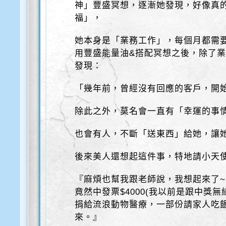
神」豐盛冥想，逐漸她發現，好像真
福」，
她本身是「業務工作」，每個月都需
用豐盛能量油&搭配冥想之後，除了
發現：
「幾年前，曾經沒有回應的客戶，開
除此之外，莫名會一直有「幸運的事
也會有人，不斷「送東西」給她，讓
後來美人還想起這件事，特地請小天
『麻煩也幫我跟老師說，我想起來了
竟然中發票$4000(我以前是跟中獎
捐給流浪動物醫療，一部份請家人吃
來。』