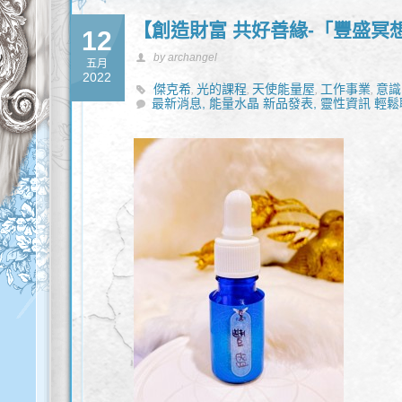
【創造財富 共好善緣-「豐盛冥
12
by archangel
五月
2022
傑克希
光的課程
天使能量屋
工作事業
意識
,
,
,
,
最新消息,
黃財神豐盛能量油
能量水晶 新品發表,
靈性資訊 輕鬆