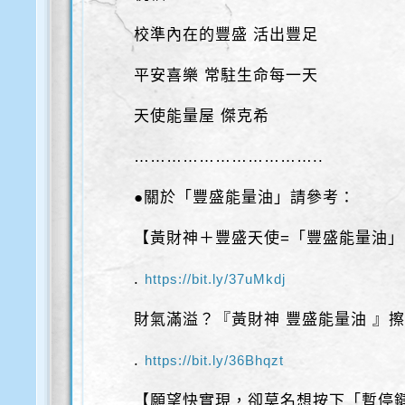
校準內在的豐盛 活出豐足
平安喜樂 常駐生命每一天
天使能量屋 傑克希
……………………………..
●關於「豐盛能量油」請參考：
【黃財神＋豐盛天使=「豐盛能量油
.
https://bit.ly/37uMkdj
財氣滿溢？『黃財神 豐盛能量油 』
.
https://bit.ly/36Bhqzt
【願望快實現，卻莫名想按下「暫停