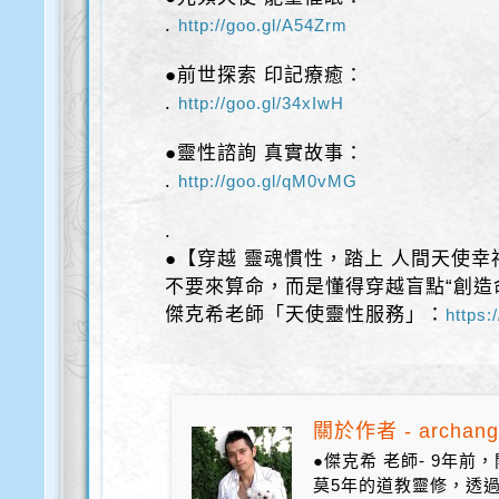
.
http://goo.gl/A54Zrm
●前世探索 印記療癒：
.
http://goo.gl/34xIwH
●靈性諮詢 真實故事：
.
http://goo.gl/qM0vMG
.
●【穿越 靈魂慣性，踏上 人間天使幸
不要來算命，而是懂得穿越盲點“創造
傑克希老師「天使靈性服務」：
https:
關於作者 - archang
●傑克希 老師- 9年
莫5年的道教靈修，透