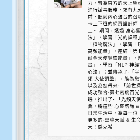
力，曾為東方的天上聖
進行辦事服務，領有九天
前，聽到內心聲音的召
卡上下班的網頁設計師
上。 期間，透過 身心
法」，學習「光的課程
「植物魔法」，學習「
高頻能量」，連結「第
爾金天使豐盛能量」，
量」，學習「NLP 神
心法」；並傳承了-「宇
頻 大使調整」，能為您
以及為您帶來- 「前世探
成功整合-第七密度百光 
眠，推出了- 「光頻天
冀，將這些 心靈諮詢 &
日常生活中，為每一位 
更多的-靈魂天賦 & 
天！傑克希