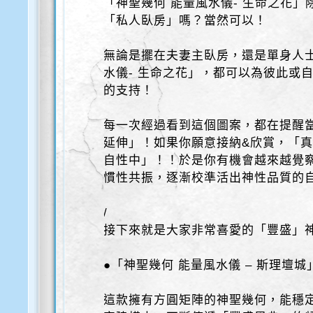
「神聖幾何 能量風水儀- 生命之花
「私人臥房」嗎？當然可以！
無論是擺在夫妻主臥房，還是單身人士
水儀- 生命之花」，都可以為彼此或
的支持！
每一次經過看到這個圖案，都在提醒
延伸」！如果你願意接納&欣賞，「
自性中」！！於是你有機會越來越覺
慣性共振，逐漸校準活出神性品質的
/
接下來就是大家非常喜愛的「豐盛」
●「神聖幾何 能量風水儀 – 斯理壇城
這款擁有方圓矩陣的神聖幾何，能穩