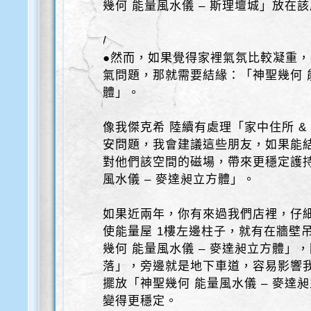
幾何 能量風水儀 – 斯理壇城」放在
/
●然而，如果覺得家裡氣氛比較凝重
氣問題，那就需要結緣：「神聖幾何 能
體」。
像我傑克希 陸續有處理「家中住所 & 
安問題，我會建議這些朋友，如果能
對他們該空間的磁場，帶來更穩定護持
風水儀 – 麥達昶立方體」。
如果近兩年，你有來過我們店裡，仔
使能量屋 1樓左邊柱子，就有在牆壁
幾何 能量風水儀 – 麥達昶立方體」
落」，旁邊就是地下車道，容易影響
擺放「神聖幾何 能量風水儀 – 麥達
變得更穩定。