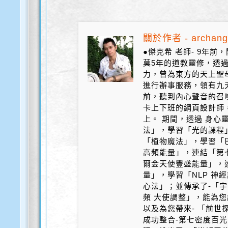
關於作者 - archang
●傑克希 老師- 9年
莫5年的道教靈修，透
力，曾為東方的天上聖
進行辦事服務，領有九天
前，聽到內心聲音的召
卡上下班的網頁設計師
上。 期間，透過 身心
法」，學習「光的課程
「植物魔法」，學習「
高頻能量」，連結「第
爾金天使豐盛能量」，
量」，學習「NLP 神
心法」；並傳承了-「宇
頻 大使調整」，能為您
以及為您帶來- 「前世探
成功整合-第七密度百光 