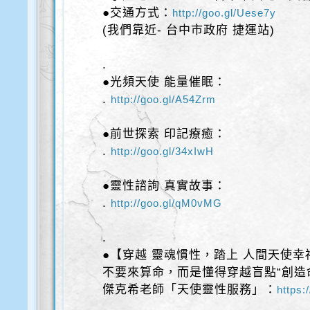
●交通方式：
http://goo.gl/Uese7y
(我們靠近- 台中市政府 捷運站)
.
●光頻天使 能量催眠：
.
http://goo.gl/A54Zrm
●前世探索 印記療癒：
.
http://goo.gl/34xIwH
●靈性諮詢 真實故事：
.
http://goo.gl/qM0vMG
.
●【穿越 靈魂慣性，踏上 人間天使幸
不要來算命，而是懂得穿越盲點“創造
傑克希老師「天使靈性服務」：
https: