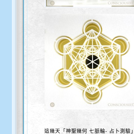
這幾天「神聖幾何 七脈輪- 占卜測