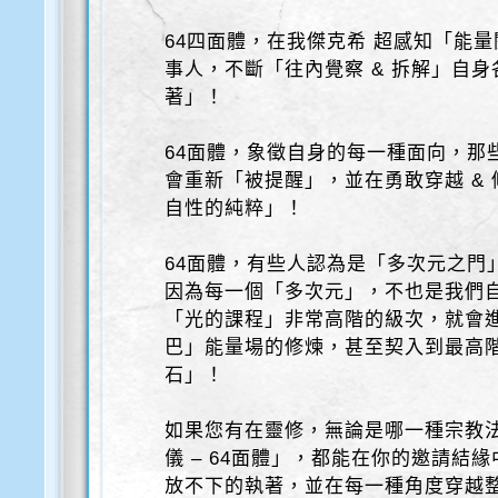
64四面體，在我傑克希 超感知「能
事人，不斷「往內覺察 & 拆解」自
著」！
64面體，象徵自身的每一種面向，那
會重新「被提醒」，並在勇敢穿越 &
自性的純粹」！
64面體，有些人認為是「多次元之門
因為每一個「多次元」，不也是我們
「光的課程」非常高階的級次，就會
巴」能量場的修煉，甚至契入到最高
石」！
如果您有在靈修，無論是哪一種宗教法
儀 – 64面體」，都能在你的邀請結
放不下的執著，並在每一種角度穿越