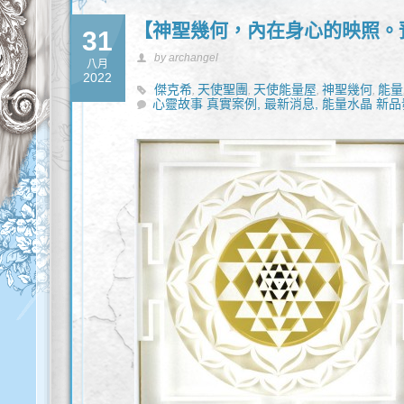
【神聖幾何，內在身心的映照。
31
by archangel
八月
2022
傑克希
天使聖團
天使能量屋
神聖幾何
能量
,
,
,
,
心靈故事 真實案例,
最新消息,
能量水晶 新品