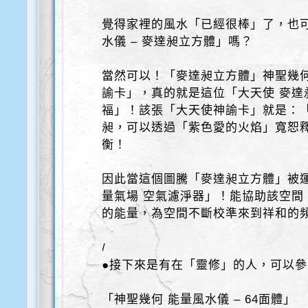
覺得家裡的風水「已經很棒」了，也可
水儀 – 麥達昶立方體」嗎？
當然可以！「麥達昶立方體」神聖幾
諭卡」，真的就是這位「大天使 麥達昶
福」！該張「大天使神諭卡」就是：
昶，可以透過「紫色愛的火焰」寬恕
衡！
因此當這個圖騰「麥達昶立方體」被
量氣場 空氣濾淨器」！能協助該空間
的能量，為空間不斷校準來到祥和的
/
●接下來是有在「靈修」的人，可以
「神聖幾何 能量風水儀 – 64面體」