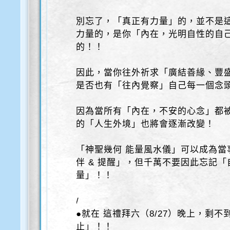
別忘了，「真正有力量」的，並不是
力量的，是你「內在，光明自性的自
的！！
因此，當你往外祈求「廣結善緣、豐
是否也有「往內覺察」自己每一個念
因為當所有「內在，不安的心念」都
的「人生外境」也將會逐漸改變！
「神聖幾何 能量風水儀」可以成為當
伴 & 提醒」，但千萬不要因此忘記
量」！！
/
●就在 這禮拜六（8/27）晚上，剩不
止」！！