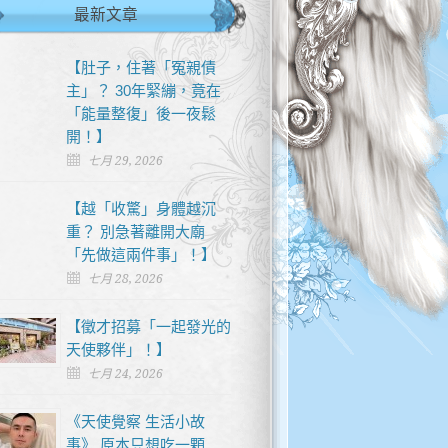
最新文章
【肚子，住著「冤親債
主」？ 30年緊繃，竟在
「能量整復」後一夜鬆
開！】
七月 29, 2026
【越「收驚」身體越沉
重？ 別急著離開大廟
「先做這兩件事」！】
七月 28, 2026
【徵才招募「一起發光的
天使夥伴」！】
七月 24, 2026
《天使覺察 生活小故
事》 原本只想吃一顆