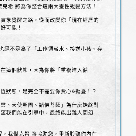
傑克希 將為你整合這兩大靈性蛻變方法！
滿實象覺醒之路，從而改變你「現在經歷的
美好可能！
也絕不是為了「工作領薪水、接送小孩、存
放在這個狀態，因為你將「重複進入循
恆狀態，是完全不需要你費心&擔憂！？
聖靈、天使聖團、諸佛菩薩」為什麼始終對
希望我們能在引導中，最終能出離人間幻
！
程，我傑克希 將協助您，重新聆聽你內在