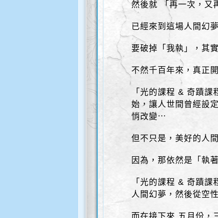
然後就 「再一次，又
已經來到這場人間幻
要破掉「我執」，其
不然千百年來，真正
「光的課程 & 奇蹟
始，讓人世間曾經設
悄改變⋯
但不只是，美好的人
因為，那依然是「執著
「光的課程 & 奇蹟
人間幻夢，然後從空
而在接下來 五月份，