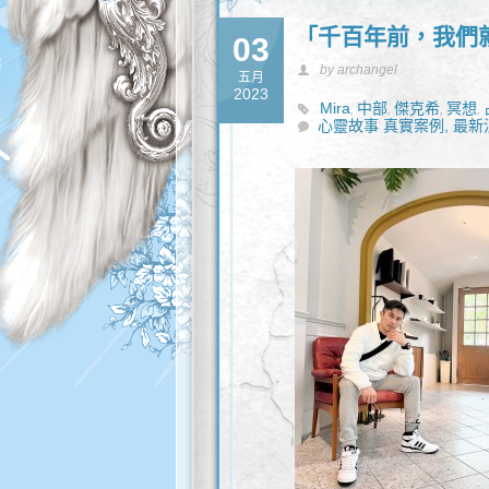
「千百年前，我們
03
by archangel
五月
2023
Mira
中部
傑克希
冥想
,
,
,
,
心靈故事 真實案例,
能量屋
天使說說話
最新
天使
,
,
飾品
覺察
豐盛
靈性諮
,
,
,