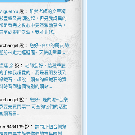
Miguel Yu
說：
雖然老師的文章精
彩豐盛又高潮迭起，但另我訝異的
卻是看完之後心中竟然激動莫名，
甚至於眼眶泛淚。我並非修...
archangel
說：
您好~台中的朋友 歡
迎前來走走逛逛喔~ 天使能量屋...
謦廷 余
說：
老師您好，這種華麗
的手鍊我超愛的，我是看朋友談到
鎳鐵石，想說上網查詢鎳鐵石的資
料時看到這個特別的網站...
archangel
說：
您好~ 是的喔~音樂
季要先買門票^^ 可查詢它們的活動
官網看看...
mm9434139
說：
請問那個音樂祭
是要門票才能去你們的市集嗎謝