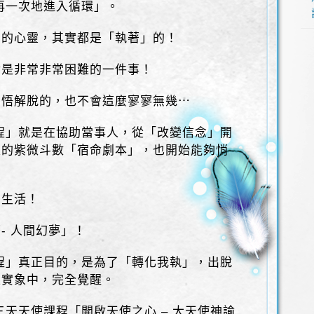
再一次地進入循環」。
夢的心靈，其實都是「執著」的！
實是非常非常困難的一件事！
開悟解脫的，也不會這麼寥寥無幾⋯
課程」就是在協助當事人，從「改變信念」開
定的紫微斗數「宿命劇本」，也開始能夠悄
間生活！
- 人間幻夢」！
課程」真正目的，是為了「轉化我執」，出脫
性實象中，完全覺醒。
三天天使課程「開啟天使之心 – 大天使神諭