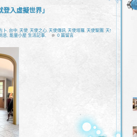
就登入虛擬世界」
占卜
台中
天使
天使之心
天使傳訊
天使塔羅
天使聖團
天使
,
,
,
,
,
,
,
消息,
靈性諮詢
能量小屋 生活記事,
奇蹟課程
張逸峰
愛情
0 篇留言
手作
收驚
新時代
能量水晶
,
,
,
,
,
,
,
商
靈性諮詢
靈魂繪畫
高我
,
,
,